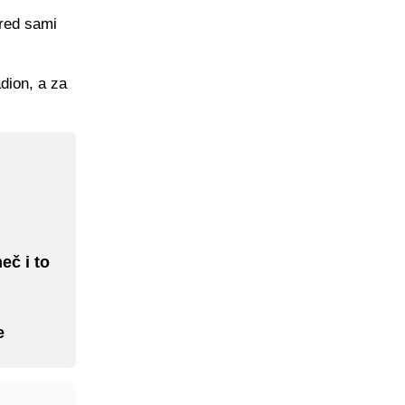
pred sami
dion, a za
eč i to
e