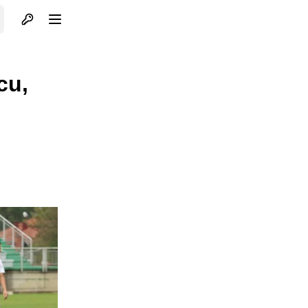
Otvori profil
Otvori meni
cu,