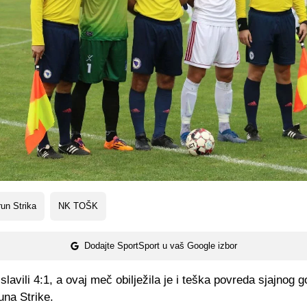
un Strika
NK TOŠK
Dodajte SportSport u vaš Google izbor
lavili 4:1, a ovaj meč obilježila je i teška povreda sjajnog 
una Strike.