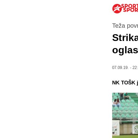
Teža pov
Strik
oglas
07.09.19. - 22
NK TOŠK je