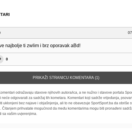
TARI
0
07
ve najbolje ti zwlim i brz oporavak aBd!
0
PRIKAŽI STRANICU KOMENTARA (1)
omentari odražavaju stavove njihovih autora/ica, a ne nužno i stavove portala Spor
i neće odgovarati za sadržaj tih kometara. Komentari koji sadrže vrijeđanja, psovan
iti uklonjeni bez najave i objašnjenja, ali to ne obavezuje SportSport.ba da obriše
la. Čitanjem prihvatate mogućnost da među komentarima mogu biti pronađeni sadrža
ti sa vašim uvjerenjima.