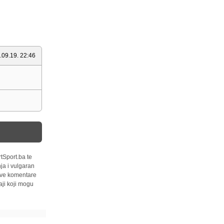
.09.19. 22:46
tSport.ba te
ja i vulgaran
 sve komentare
ji koji mogu