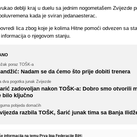
zvukao deblji kraj u duelu sa jednim nogometašem Zvijezde 
 poluvremena kada je sviran jedanaesterac.
ovredi lica zbog koje je kolima Hitne pomoći odvezen sa sta
informacija o njegovom stanju.
ANO
ežak poraz TOŠK-a
andžić: Nadam se da ćemo što prije dobiti trenera
a dva pogotka junak Zvijezde
arić zadovoljan nakon TOŠK-a: Dobro smo otvorili m
e bilo ključno
igurna pobjeda domaćih
vijezda razbila TOŠK, Šarić junak tima sa Banja Ilidž
še informacija na temu Prva liga Federacije BiH: