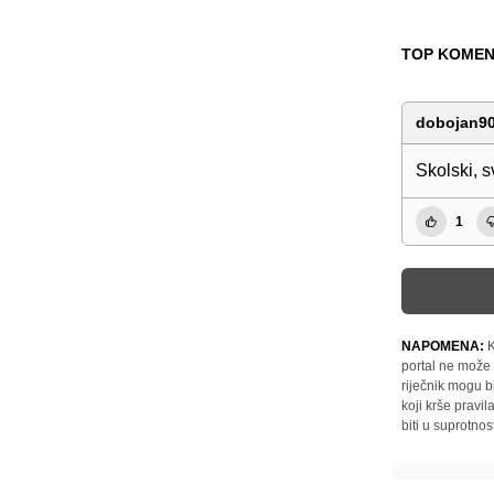
TOP KOMEN
dobojan9
Skolski, s
1
NAPOMENA:
K
portal ne može 
riječnik mogu b
koji krše pravi
biti u suprotnos