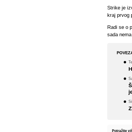
Strike je i
kraj prvog
Radi se o p
sada nema 
POVEZ
T
H
S
Š
j
S
Z
Potražite vi