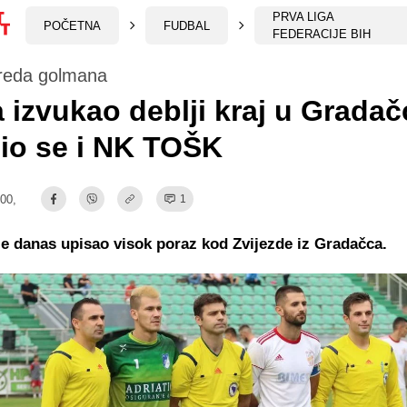
PRVA LIGA
POČETNA
FUDBAL
FEDERACIJE BIH
reda golmana
a izvukao deblji kraj u Gradač
io se i NK TOŠK
:00,
1
 danas upisao visok poraz kod Zvijezde iz Gradačca.