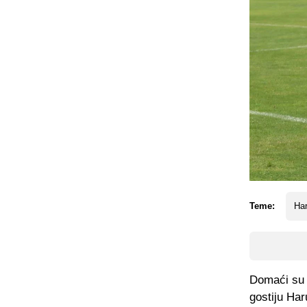
Teme:
Har
Domaći su s
gostiju Har