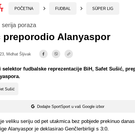
POČETNA
FUDBAL
SÜPER LIG
 serija poraza
 preporodio Alanyaspor
:23,
Midhat Šljivak
 selektor fudbalske reprezentacije BiH, Safet Sušić, pre
yaspora.
et Sušić
Dodajte SportSport u vaš Google izbor
je veliku seriju od pet utakmica bez pobjede prekinuo danas
ige Alanyaspor je deklasirao Genčlerbirligi s 3:0.