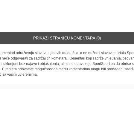
PRIKAŽI STRANICU KOMENTARA (0)
omentari odražavaju stavove njihovih autora/ica, a ne nužno i stavove portala Spor
i neće odgovarati za sadržaj tih kometara. Komentari koji sadrže vrijeđanja, psovan
iti uklonjeni bez najave i objašnjenja, ali to ne obavezuje SportSport.ba da obriše
la. Čitanjem prihvatate mogućnost da među komentarima mogu biti pronađeni sadrža
ti sa vašim uvjerenjima.