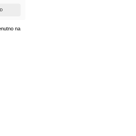
ED
enutno na