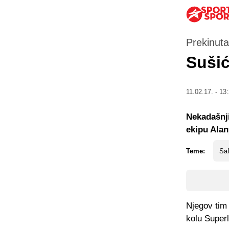
Prekinuta
Sušić
11.02.17. - 13
Nekadašnji
ekipu Alan
Teme:
Saf
Njegov tim 
kolu Superl