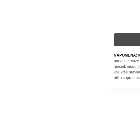
NAPOMENA:
K
portal ne može 
riječnik mogu b
koji krše pravi
biti u suprotnos