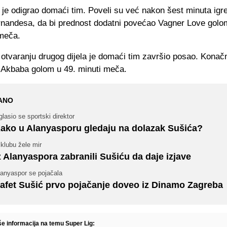
 je odigrao domaći tim. Poveli su već nakon šest minuta igr
rnandesa, da bi prednost dodatni povećao Vagner Love golo
 meča.
tvaranju drugog dijela je domaći tim završio posao. Konačn
e Akbaba golom u 49. minuti meča.
ANO
lasio se sportski direktor
ako u Alanyasporu gledaju na dolazak Sušića?
klubu žele mir
z Alanyaspora zabranili Sušiću da daje izjave
lanyaspor se pojačala
afet Sušić prvo pojačanje doveo iz Dinamo Zagreba
še informacija na temu Super Lig: