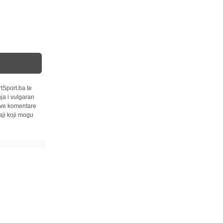
tSport.ba te
ja i vulgaran
 sve komentare
ji koji mogu