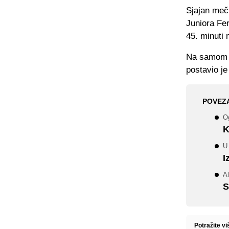
Sjajan meč
Juniora Fe
45. minuti
Na samom o
postavio j
POVEZ
Og
K
U 
I
A
S
Potražite vi