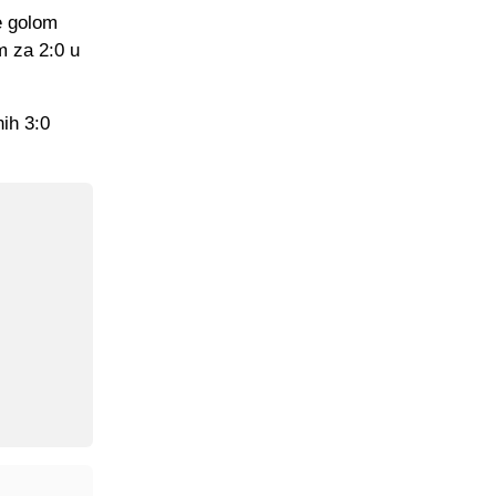
e golom
m za 2:0 u
ih 3:0