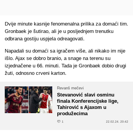
Dvije minute kasnije fenomenalna prilika za domaći tim.
Gronbaek je šutirao, ali je u posljednjem trenutku
odbrana gostiju uspjela odreagovati.
Napadali su domaći sa igračem više, ali nikako im nije
išlo. Ajax se dobro branio, a snage na terenu su
izjednačene u 66. minuti. Tada je Gronbaek dobio drugi
žuti, odnosno crveni karton.
Revanš mečevi
Stevanović slavi osminu
finala Konferencijske lige,
Tahirović s Ajaxom u
produžecima
1
22.02.24. 20:42