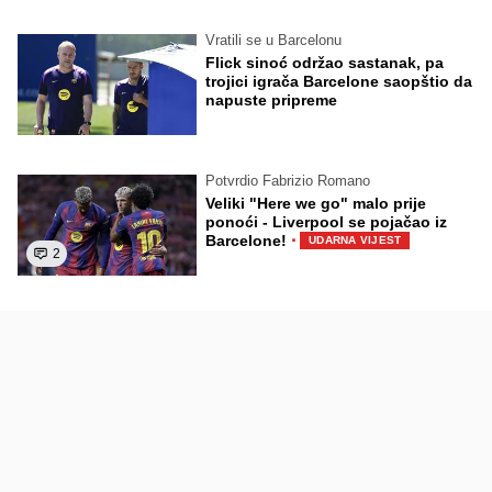
Vratili se u Barcelonu
Flick sinoć održao sastanak, pa
trojici igrača Barcelone saopštio da
napuste pripreme
Potvrdio Fabrizio Romano
Veliki "Here we go" malo prije
ponoći - Liverpool se pojačao iz
·
Barcelone!
UDARNA VIJEST
2