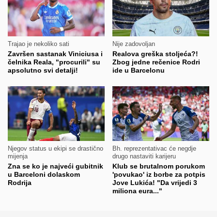
Trajao je nekoliko sati
Nije zadovoljan
Završen sastanak Viniciusa i
Realova greška stoljeća?!
čelnika Reala, "procurili" su
Zbog jedne rečenice Rodri
apsolutno svi detalji!
ide u Barcelonu
Njegov status u ekipi se drastično
Bh. reprezentativac će negdje
mijenja
drugo nastaviti karijeru
Zna se ko je najveći gubitnik
Klub se brutalnom porukom
u Barceloni dolaskom
'povukao' iz borbe za potpis
Rodrija
Jove Lukića! "Da vrijedi 3
miliona eura..."