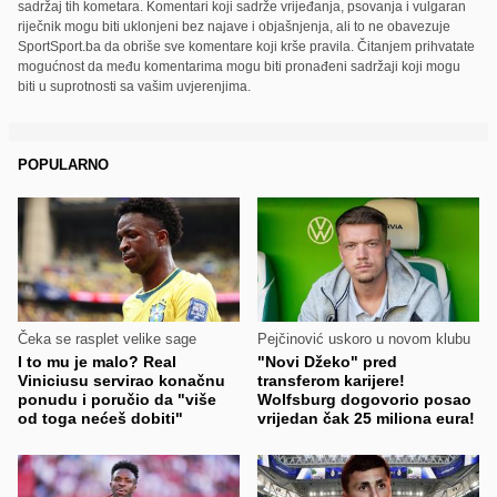
sadržaj tih kometara. Komentari koji sadrže vrijeđanja, psovanja i vulgaran
riječnik mogu biti uklonjeni bez najave i objašnjenja, ali to ne obavezuje
SportSport.ba da obriše sve komentare koji krše pravila. Čitanjem prihvatate
mogućnost da među komentarima mogu biti pronađeni sadržaji koji mogu
biti u suprotnosti sa vašim uvjerenjima.
POPULARNO
Čeka se rasplet velike sage
Pejčinović uskoro u novom klubu
I to mu je malo? Real
"Novi Džeko" pred
Viniciusu servirao konačnu
transferom karijere!
ponudu i poručio da "više
Wolfsburg dogovorio posao
od toga nećeš dobiti"
vrijedan čak 25 miliona eura!