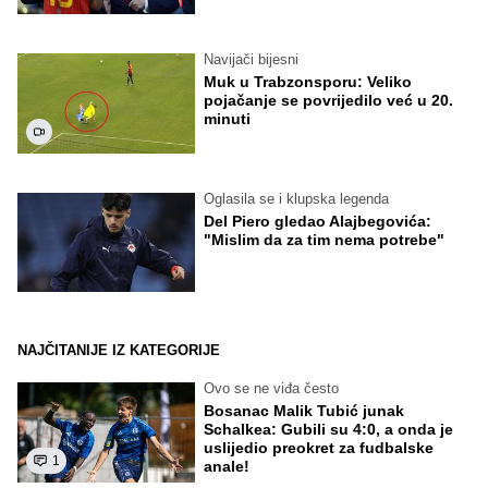
Navijači bijesni
Muk u Trabzonsporu: Veliko
pojačanje se povrijedilo već u 20.
minuti
Oglasila se i klupska legenda
Del Piero gledao Alajbegovića:
"Mislim da za tim nema potrebe"
NAJČITANIJE IZ KATEGORIJE
Ovo se ne viđa često
Bosanac Malik Tubić junak
Schalkea: Gubili su 4:0, a onda je
uslijedio preokret za fudbalske
1
anale!