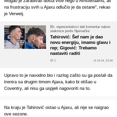
Mogao je zarađivati dosta više nego u Amsterdamu, ali
na frustraciju svih u Ajaxu odlučio je da ostane", rekao
je Verweij.
Bh. reprezentativci dali komentar nakon
utakmice protiv Njemačke
Tahirović: Šef nam je dao
novu energiju, imamo glavu i
rep; Gigović: Trebamo
nastaviti raditi
1
11.10.24. 23:28
Upravo to je navodno bio i razlog zašto su ga poslali da
trenira sa drugim timom Ajaxa, kako bi otišao u
Coventry, ali nisu ga uspjeli nagovoriti na to.
Na kraju je Tahirović ostao u Ajaxu, ali nije se naigrao
ove sezone.