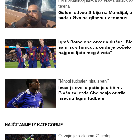
Od fudbalskog heroja do života daleko od
terena
Golom odveo Srbiju na Mundijal, a
sada uživa na gliseru uz tompus
Igrač Barcelone otvorio dušu: „Bio
sam na vrhuncu, a onda je počelo
najgore ljeto mog života“
"Mnogi fudbaleri nisu sretni"
Imao je sve, a patio je u tišini:
Bivša zvijezda Chelseaja otkrila
mračnu tajnu fudbala
NAJČITANIJE IZ KATEGORIJE
Osvojio je s ekipom 21 trofej