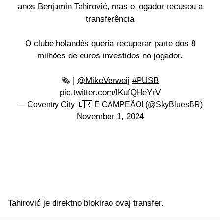
anos Benjamin Tahirović, mas o jogador recusou a
transferência
O clube holandês queria recuperar parte dos 8
milhões de euros investidos no jogador.
🗞️ |
@MikeVerweij
#PUSB
pic.twitter.com/lKufQHeYrV
— Coventry City 🇧🇷 É CAMPEÃO! (@SkyBluesBR)
November 1, 2024
Tahirović je direktno blokirao ovaj transfer.