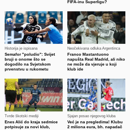
FIFA-inu Superligu?
Historija je ispisana
Neočekivana odluka Argentinca
Semafor "poludio": Svijet
Franco Mastantuono
bruji o onome što se
napušta Real Madrid, ali niko
dogodilo na Svjetskom
ne može da vjeruje u koji
prvenstvu u rukometu
klub ide
Tvrde škotski mediji
Sjajan posao njegovog kluba
Enes Alić do kraja sedmice
Već je na pregledima! Klubu
potpisuje za novi klub,
2 miliona eura, bh. napadač