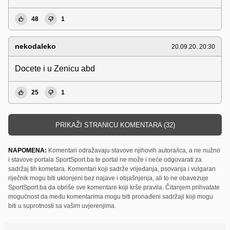
48
1
nekodaleko
20.09.20. 20:30
Docete i u Zenicu abd
25
1
PRIKAŽI STRANICU KOMENTARA (32)
NAPOMENA:
Komentari odražavaju stavove njihovih autora/ica, a ne nužno
i stavove portala SportSport.ba te portal ne može i neće odgovarati za
sadržaj tih kometara. Komentari koji sadrže vrijeđanja, psovanja i vulgaran
riječnik mogu biti uklonjeni bez najave i objašnjenja, ali to ne obavezuje
SportSport.ba da obriše sve komentare koji krše pravila. Čitanjem prihvatate
mogućnost da među komentarima mogu biti pronađeni sadržaji koji mogu
biti u suprotnosti sa vašim uvjerenjima.