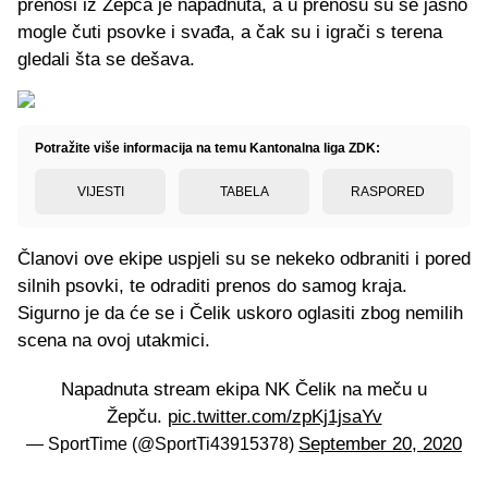
prenosi iz Žepča je napadnuta, a u prenosu su se jasno
mogle čuti psovke i svađa, a čak su i igrači s terena
gledali šta se dešava.
Potražite više informacija na temu Kantonalna liga ZDK:
VIJESTI
TABELA
RASPORED
Članovi ove ekipe uspjeli su se nekeko odbraniti i pored
silnih psovki, te odraditi prenos do samog kraja.
Sigurno je da će se i Čelik uskoro oglasiti zbog nemilih
scena na ovoj utakmici.
Napadnuta stream ekipa NK Čelik na meču u
Žepču.
pic.twitter.com/zpKj1jsaYv
September 20, 2020
— SportTime (@SportTi43915378)