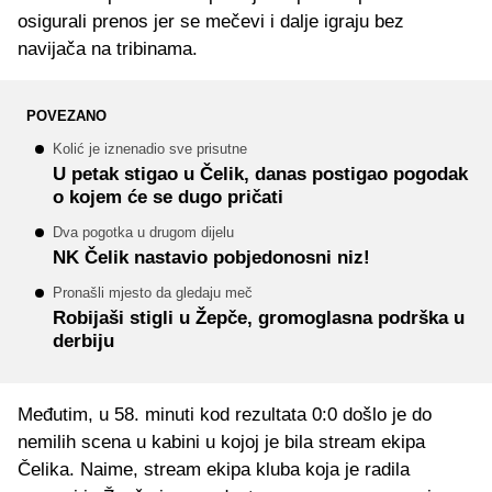
osigurali prenos jer se mečevi i dalje igraju bez
navijača na tribinama.
POVEZANO
Kolić je iznenadio sve prisutne
U petak stigao u Čelik, danas postigao pogodak
o kojem će se dugo pričati
Dva pogotka u drugom dijelu
NK Čelik nastavio pobjedonosni niz!
Pronašli mjesto da gledaju meč
Robijaši stigli u Žepče, gromoglasna podrška u
derbiju
Međutim, u 58. minuti kod rezultata 0:0 došlo je do
nemilih scena u kabini u kojoj je bila stream ekipa
Čelika. Naime, stream ekipa kluba koja je radila