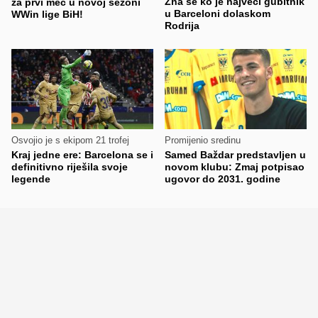
Zna se ko je najveći gubitnik
za prvi meč u novoj sezoni
u Barceloni dolaskom
WWin lige BiH!
Rodrija
Osvojio je s ekipom 21 trofej
Promijenio sredinu
Kraj jedne ere: Barcelona se i
Samed Baždar predstavljen u
definitivno riješila svoje
novom klubu: Zmaj potpisao
legende
ugovor do 2031. godine