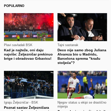
POPULARNO
Plavi savladali BSK
Tajni sastanak
Kad je najteže, oni daju
Deco nije samo zbog Juliana
najviše: Željezničar prekinuo
Alvareza bio u Madridu,
brige i obradovao Grbavicu!
Barcelona sprema "krađu
stoljeća"?
Igraju Željezničar - BSK
Njegov status u ekipi se drastično
mijenja
Poznat sastav Željezničara