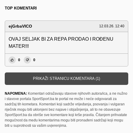
TOP KOMENTARI
ejGrbaVICO
12.03.26. 12:40
OVAJ SELJAK BI ZA REPA PRODAO I ROÐENU
MATER!!!
0
0
PRIKAŽI STRANICU KOMENTARA (1)
NAPOMENA:
Komentari odražavaju stavove njihovih autora/ica, a ne nužno
i stavove portala SportSport.ba te portal ne može i neće odgovarati za
sadržaj tih kometara. Komentari koji sadrže vrijeđanja, psovanja i vulgaran
riječnik mogu biti uklonjeni bez najave i objašnjenja, ali to ne obavezuje
SportSport.ba da obriše sve komentare koji krše pravila. Čitanjem prihvatate
mogućnost da među komentarima mogu biti pronađeni sadržaji koji mogu
biti u suprotnosti sa vašim uvjerenjima.