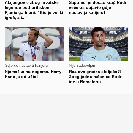
Alajbegović zbog hrvatske
Sapunici je došao kraj: Rodri
legende pod pritiskom,
večeras objavio gdje
Pjanić ga brani: "Bio je veliki
nastavlja karijeru!
igrač, ali..."
Gdje će nastaviti karijeru
Nije zadovoljan
Njemačka na nogama: Harry
Realova greška stoljeća?!
Kane je odlučio!
Zbog jedne rečenice Rodri
ide u Barcelonu