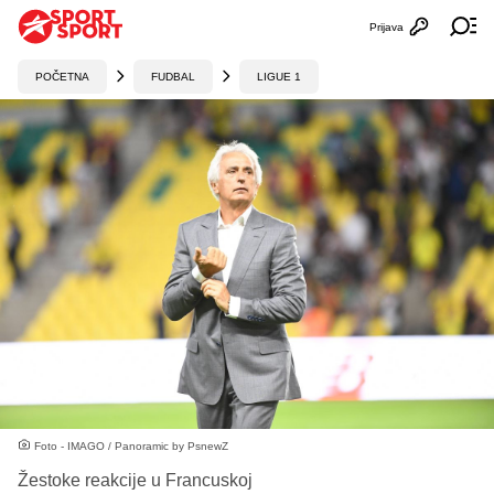
Prijava
Otvori profi
Ot
POČETNA
FUDBAL
LIGUE 1
Foto - IMAGO / Panoramic by PsnewZ
Žestoke reakcije u Francuskoj