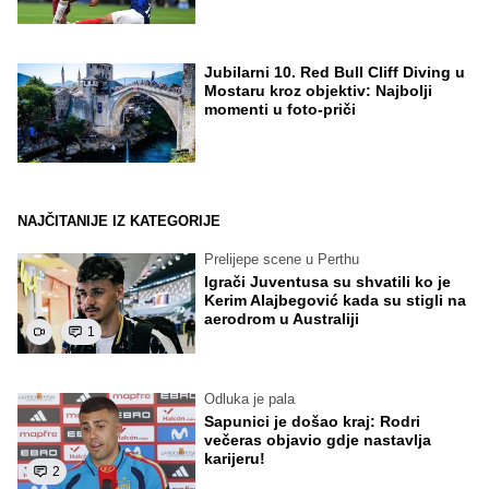
Jubilarni 10. Red Bull Cliff Diving u
Mostaru kroz objektiv: Najbolji
momenti u foto-priči
NAJČITANIJE IZ KATEGORIJE
Prelijepe scene u Perthu
Igrači Juventusa su shvatili ko je
Kerim Alajbegović kada su stigli na
aerodrom u Australiji
1
Odluka je pala
Sapunici je došao kraj: Rodri
večeras objavio gdje nastavlja
karijeru!
2