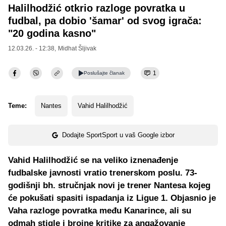
Halilhodžić otkrio razloge povratka u
fudbal, pa dobio 'šamar' od svog igrača:
"20 godina kasno"
12.03.26. - 12:38,
Midhat Šljivak
1
Poslušajte
članak
Teme:
Nantes
Vahid Halilhodžić
Dodajte SportSport u vaš Google izbor
Vahid Halilhodžić se na veliko iznenađenje
fudbalske javnosti vratio trenerskom poslu. 73-
godišnji bh. stručnjak novi je trener Nantesa kojeg
će pokušati spasiti ispadanja iz Ligue 1. Objasnio je
Vaha razloge povratka među Kanarince, ali su
odmah stigle i brojne kritike za angažovanje