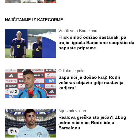
NAJČITANIJE IZ KATEGORIJE
Vratili se u Barcelonu
Flick sinoć održao sastanak, pa
trojici igrača Barcelone saopštio da
napuste pripreme
Odluka je pala
Sapunici je došao kraj: Rodri
večeras objavio gdje nastavlja
karijeru!
2
Nije zadovoljan
Realova greška stoljeća?! Zbog
jedne rečenice Rodri ide u
Barcelonu
6