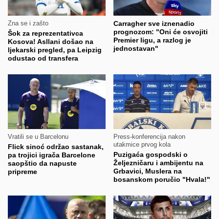
Zna se i zašto
Carragher sve iznenadio
prognozom: "Oni će osvojiti
Šok za reprezentativca
Premier ligu, a razlog je
Kosova! Asllani došao na
jednostavan"
ljekarski pregled, pa Leipzig
odustao od transfera
Vratili se u Barcelonu
Press-konferencija nakon
utakmice prvog kola
Flick sinoć održao sastanak,
Puzigaća gospodski o
pa trojici igrača Barcelone
Željezničaru i ambijentu na
saopštio da napuste
Grbavici, Muslera na
pripreme
bosanskom poručio "Hvala!"