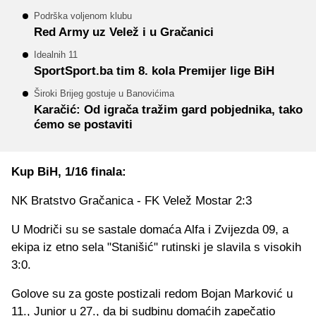
Podrška voljenom klubu
Red Army uz Velež i u Gračanici
Idealnih 11
SportSport.ba tim 8. kola Premijer lige BiH
Široki Brijeg gostuje u Banovićima
Karačić: Od igrača tražim gard pobjednika, tako
ćemo se postaviti
Kup BiH, 1/16 finala:
NK Bratstvo Gračanica - FK Velež Mostar 2:3
U Modriči su se sastale domaća Alfa i Zvijezda 09, a
ekipa iz etno sela "Stanišić" rutinski je slavila s visokih
3:0.
Golove su za goste postizali redom Bojan Marković u
11., Junior u 27., da bi sudbinu domaćih zapečatio