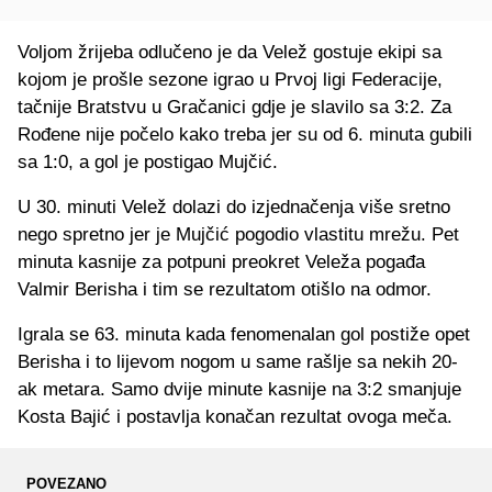
Voljom žrijeba odlučeno je da Velež gostuje ekipi sa
kojom je prošle sezone igrao u Prvoj ligi Federacije,
tačnije Bratstvu u Gračanici gdje je slavilo sa 3:2. Za
Rođene nije počelo kako treba jer su od 6. minuta gubili
sa 1:0, a gol je postigao Mujčić.
U 30. minuti Velež dolazi do izjednačenja više sretno
nego spretno jer je Mujčić pogodio vlastitu mrežu. Pet
minuta kasnije za potpuni preokret Veleža pogađa
Valmir Berisha i tim se rezultatom otišlo na odmor.
Igrala se 63. minuta kada fenomenalan gol postiže opet
Berisha i to lijevom nogom u same rašlje sa nekih 20-
ak metara. Samo dvije minute kasnije na 3:2 smanjuje
Kosta Bajić i postavlja konačan rezultat ovoga meča.
POVEZANO