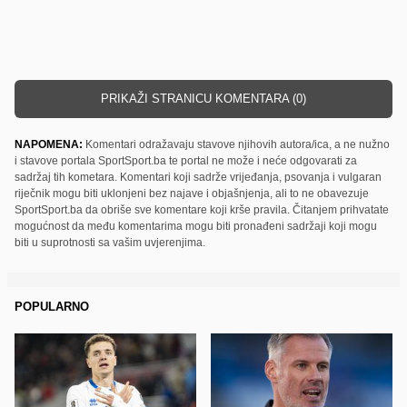
PRIKAŽI STRANICU KOMENTARA (0)
NAPOMENA:
Komentari odražavaju stavove njihovih autora/ica, a ne nužno
i stavove portala SportSport.ba te portal ne može i neće odgovarati za
sadržaj tih kometara. Komentari koji sadrže vrijeđanja, psovanja i vulgaran
riječnik mogu biti uklonjeni bez najave i objašnjenja, ali to ne obavezuje
SportSport.ba da obriše sve komentare koji krše pravila. Čitanjem prihvatate
mogućnost da među komentarima mogu biti pronađeni sadržaji koji mogu
biti u suprotnosti sa vašim uvjerenjima.
POPULARNO