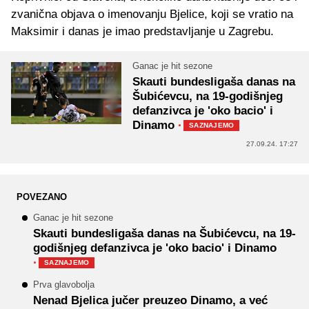
zvanična objava o imenovanju Bjelice, koji se vratio na
Maksimir i danas je imao predstavljanje u Zagrebu.
Ganac je hit sezone
Skauti bundesligaša danas na
Šubićevcu, na 19-godišnjeg
defanzivca je 'oko bacio' i
Dinamo
·
SAZNAJEMO
27.09.24. 17:27
POVEZANO
Ganac je hit sezone
Skauti bundesligaša danas na Šubićevcu, na 19-
godišnjeg defanzivca je 'oko bacio' i Dinamo
·
SAZNAJEMO
Prva glavobolja
Nenad Bjelica jučer preuzeo Dinamo, a već