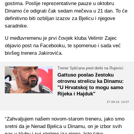
gostima. Poslije reprezentativne pauze u oktobru
Dinamo će odigrati čak sedam mečeva u 21 dan. To će
definitivno biti ozbiljan izazov za Bjelicu i njegove
saradnike.
U međuvremenu je prvi čovjek kluba Velimir Zajec
objavio post na Facebooku, te spomenuo i sada već
bivšeg trenera Jakirovića.
Trener Splićana pred derbi na Rujevici
Gattuso poslao žestoku
otrovnu strelicu ka Dinamu:
"U Hrvatskoj to mogu samo
Rijeka i Hajduk"
27.09.24. 14:07
“Zahvaljujem našem novom-starom treneru, jako smo
sretni da je Nenad Bjelica u Dinamu, on je izbor svih
nas u klubu i svi stojimo iza njega. Isto tako,