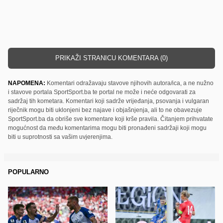
PRIKAŽI STRANICU KOMENTARA (0)
NAPOMENA:
Komentari odražavaju stavove njihovih autora/ica, a ne nužno
i stavove portala SportSport.ba te portal ne može i neće odgovarati za
sadržaj tih kometara. Komentari koji sadrže vrijeđanja, psovanja i vulgaran
riječnik mogu biti uklonjeni bez najave i objašnjenja, ali to ne obavezuje
SportSport.ba da obriše sve komentare koji krše pravila. Čitanjem prihvatate
mogućnost da među komentarima mogu biti pronađeni sadržaji koji mogu
biti u suprotnosti sa vašim uvjerenjima.
POPULARNO