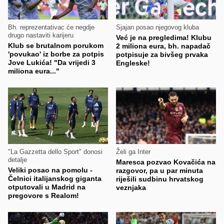
Bh. reprezentativac će negdje
Sjajan posao njegovog kluba
drugo nastaviti karijeru
Već je na pregledima! Klubu
Klub se brutalnom porukom
2 miliona eura, bh. napadač
'povukao' iz borbe za potpis
potpisuje za bivšeg prvaka
Jove Lukića! "Da vrijedi 3
Engleske!
miliona eura..."
"La Gazzetta dello Sport" donosi
Želi ga Inter
detalje
Maresca pozvao Kovačića na
Veliki posao na pomolu -
razgovor, pa u par minuta
Čelnici italijanskog giganta
riješili sudbinu hrvatskog
otputovali u Madrid na
veznjaka
pregovore s Realom!