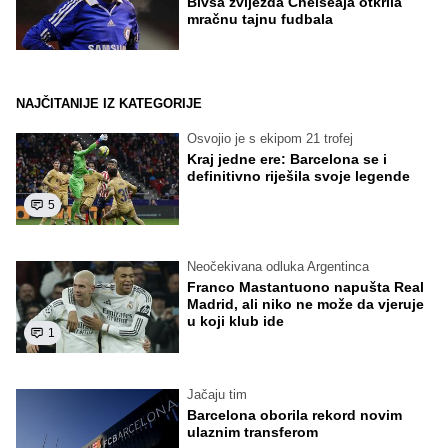
Bivša zvijezda Chelseaja otkrila
mračnu tajnu fudbala
NAJČITANIJE IZ KATEGORIJE
Osvojio je s ekipom 21 trofej
Kraj jedne ere: Barcelona se i
definitivno riješila svoje legende
5
Neočekivana odluka Argentinca
Franco Mastantuono napušta Real
Madrid, ali niko ne može da vjeruje
u koji klub ide
1
Jačaju tim
Barcelona oborila rekord novim
ulaznim transferom