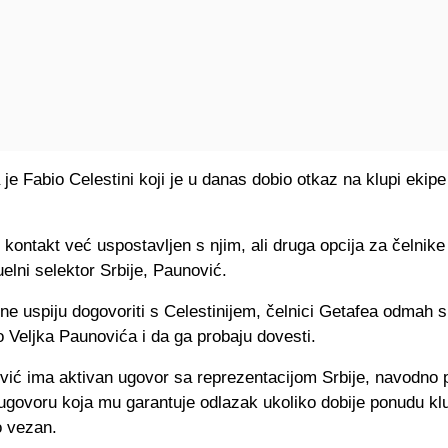
 je Fabio Celestini koji je u danas dobio otkaz na klupi ekip
kontakt već uspostavljen s njim, ali druga opcija za čelnike
elni selektor Srbije, Paunović.
ne uspiju dogovoriti s Celestinijem, čelnici Getafea odmah 
 Veljka Paunovića i da ga probaju dovesti.
vić ima aktivan ugovor sa reprezentacijom Srbije, navodno p
ugovoru koja mu garantuje odlazak ukoliko dobije ponudu klu
o vezan.