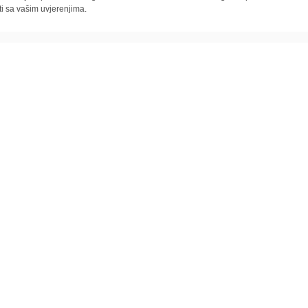
ti sa vašim uvjerenjima.