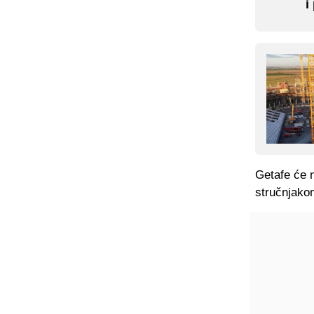
i
Getafe će n
stručnjako