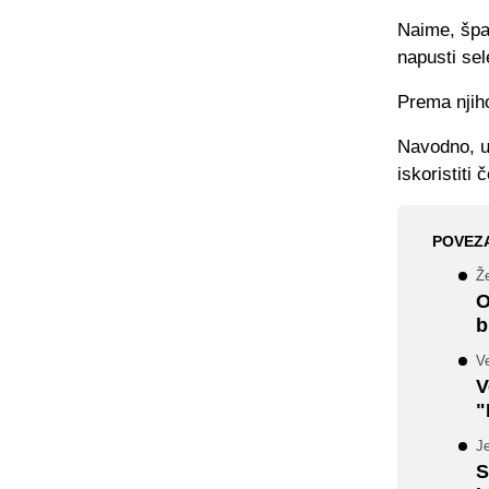
Naime, špan
napusti sel
Prema njiho
Navodno, u
iskoristiti 
POVEZ
Že
O
b
Ve
V
"
Je
S