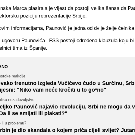
ska Marca plasirala je vijest da postoji velika šansa da Pa
ektorsku poziciju reprezentacije Srbije.
vim informacijama, Paunović je jedna od dvije želje čelnika
 ugovoru Paunovića i FSS postoji određena klauzula koju bi
čelnici tima iz Španije.
ANO
stoke reakcije
vako trenutno izgleda Vučićevo čudo u Surčinu, Srb
ijesni: "Niko vam neće kročiti u to go*no"
liko nezadovoljstvo
eljko Paunović najavio revoluciju, Srbi ne mogu da v
Da li se smijati ili plakati?"
 li u problemu?
rbin je dio skandala o kojem priča cijeli svijet? Jutarn