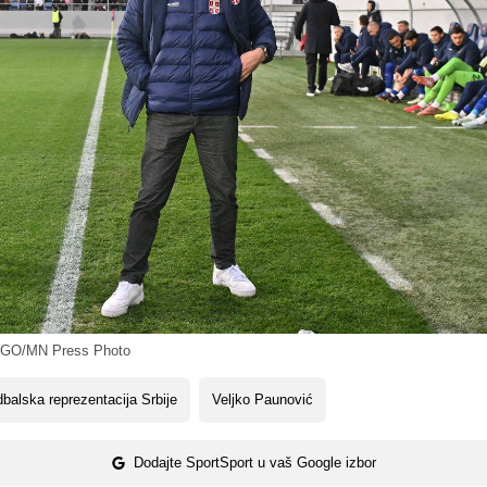
GO/MN Press Photo
balska reprezentacija Srbije
Veljko Paunović
Dodajte SportSport u vaš Google izbor