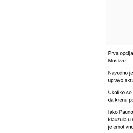
Prva opcija
Moskve.
Navodno je 
upravo aktu
Ukoliko se 
da krenu po
Iako Pauno
klauzula u 
je emotivn