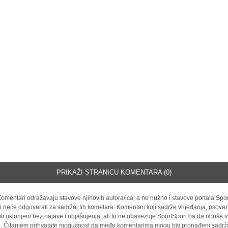
PRIKAŽI STRANICU KOMENTARA (0)
omentari odražavaju stavove njihovih autora/ica, a ne nužno i stavove portala Spor
i neće odgovarati za sadržaj tih kometara. Komentari koji sadrže vrijeđanja, psovan
iti uklonjeni bez najave i objašnjenja, ali to ne obavezuje SportSport.ba da obriše
la. Čitanjem prihvatate mogućnost da među komentarima mogu biti pronađeni sadrža