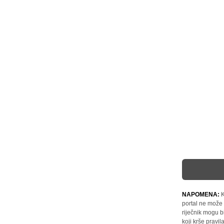
NAPOMENA:
K
portal ne može 
riječnik mogu b
koji krše pravi