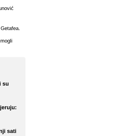
unović
 Getafea.
 mogli
i su
jeruju:
ji sati