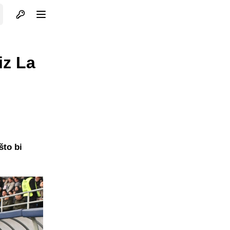
Otvori profil
Otvori meni
iz La
što bi