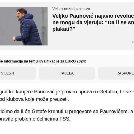
Veliko nezadovoljstvo
Veljko Paunović najavio revoluci
ne mogu da vjeruju: "Da li se smi
plakati?"
3
iše informacija na temu Kvalifikacije za EURO 2024:
VIJESTI
TABELA
RASPOR
gračke karijere Paunović je proveo upravo u Getafeu, te se
 od klubova koje može preuzeti.
idimo da li će Getafe krenuti u pregovore sa Paunovićem, a 
pravilo probleme čelnicima FSS.