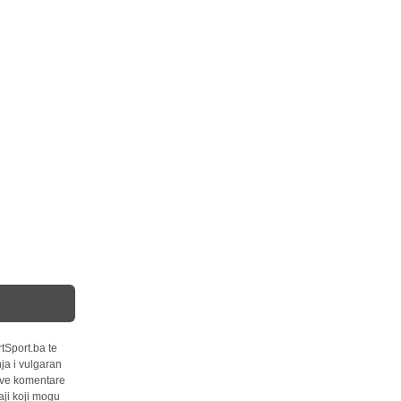
tSport.ba te
ja i vulgaran
 sve komentare
ji koji mogu