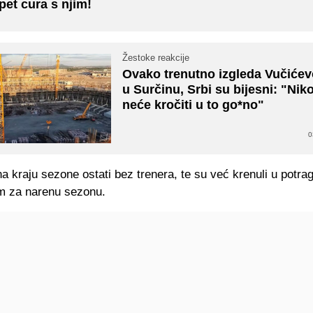
 pet cura s njim!
Žestoke reakcije
Ovako trenutno izgleda Vučiće
u Surčinu, Srbi su bijesni: "Ni
neće kročiti u to go*no"
0
a kraju sezone ostati bez trenera, te su već krenuli u potr
m za narenu sezonu.