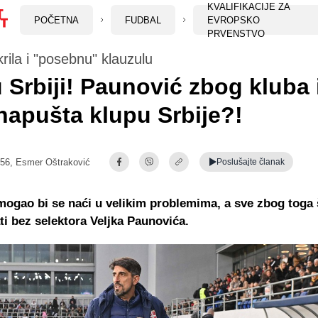
KVALIFIKACIJE ZA
POČETNA
FUDBAL
EVROPSKO
PRVENSTVO
rila i "posebnu" klauzulu
 Srbiji! Paunović zbog kluba 
napušta klupu Srbije?!
:56,
Esmer Oštraković
Poslušajte
članak
mogao bi se naći u velikim problemima, a sve zbog toga 
ti bez selektora Veljka Paunovića.