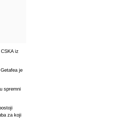
e CSKA iz
 Getafea je
su spremni
ostoji
ba za koji