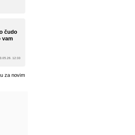
vo čudo
ko vam
3.05.26. 12:33
agu za novim