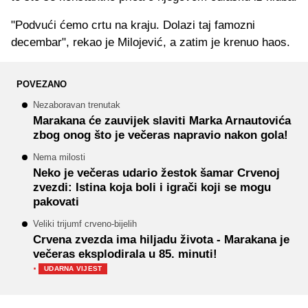
"Podvući ćemo crtu na kraju. Dolazi taj famozni
decembar", rekao je Milojević, a zatim je krenuo haos.
POVEZANO
Nezaboravan trenutak
Marakana će zauvijek slaviti Marka Arnautovića
zbog onog što je večeras napravio nakon gola!
Nema milosti
Neko je večeras udario žestok šamar Crvenoj
zvezdi: Istina koja boli i igrači koji se mogu
pakovati
Veliki trijumf crveno-bijelih
Crvena zvezda ima hiljadu života - Marakana je
večeras eksplodirala u 85. minuti!
·
UDARNA VIJEST