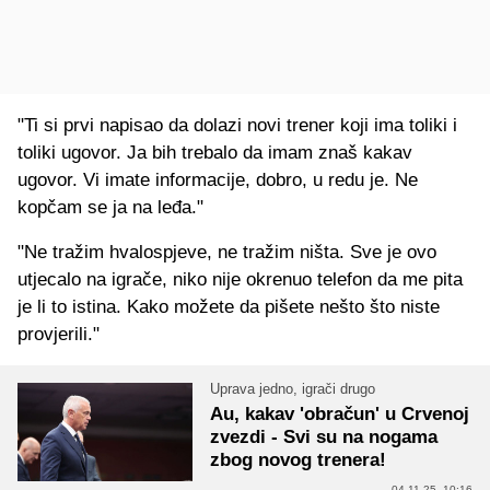
"Ti si prvi napisao da dolazi novi trener koji ima toliki i
toliki ugovor. Ja bih trebalo da imam znaš kakav
ugovor. Vi imate informacije, dobro, u redu je. Ne
kopčam se ja na leđa."
"Ne tražim hvalospjeve, ne tražim ništa. Sve je ovo
utjecalo na igrače, niko nije okrenuo telefon da me pita
je li to istina. Kako možete da pišete nešto što niste
provjerili."
Uprava jedno, igrači drugo
Au, kakav 'obračun' u Crvenoj
zvezdi - Svi su na nogama
zbog novog trenera!
04.11.25. 10:16