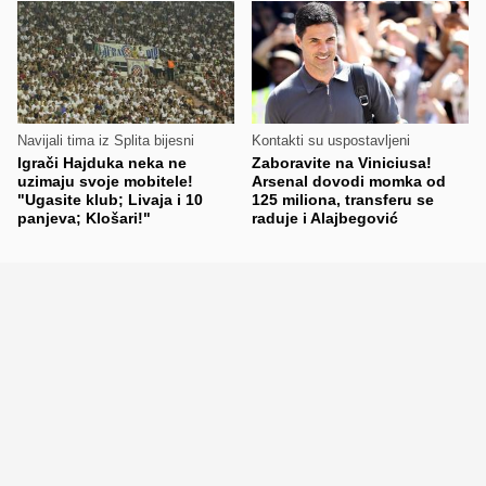
Navijali tima iz Splita bijesni
Kontakti su uspostavljeni
Igrači Hajduka neka ne
Zaboravite na Viniciusa!
uzimaju svoje mobitele!
Arsenal dovodi momka od
"Ugasite klub; Livaja i 10
125 miliona, transferu se
panjeva; Klošari!"
raduje i Alajbegović