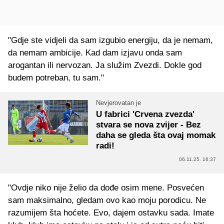
"Gdje ste vidjeli da sam izgubio energiju, da je nemam,
da nemam ambicije. Kad dam izjavu onda sam
arogantan ili nervozan. Ja služim Zvezdi. Dokle god
budem potreban, tu sam."
Nevjerovatan je
U fabrici 'Crvena zvezda'
stvara se nova zvijer - Bez
daha se gleda šta ovaj momak
radi!
06.11.25. 16:37
"Ovdje niko nije želio da dođe osim mene. Posvećen
sam maksimalno, gledam ovo kao moju porodicu. Ne
razumijem šta hoćete. Evo, dajem ostavku sada. Imate