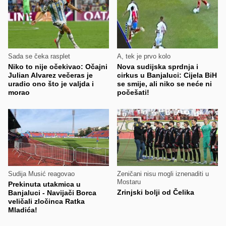
Sada se čeka rasplet
A, tek je prvo kolo
Niko to nije očekivao: Očajni
Nova sudijska sprdnja i
Julian Alvarez večeras je
cirkus u Banjaluci: Cijela BiH
uradio ono što je valjda i
se smije, ali niko se neće ni
morao
počešati!
Sudija Musić reagovao
Zeničani nisu mogli iznenaditi u
Mostaru
Prekinuta utakmica u
Zrinjski bolji od Čelika
Banjaluci - Navijači Borca
veličali zločinca Ratka
Mladića!