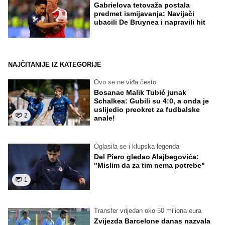
Gabrielova tetovaža postala
predmet ismijavanja: Navijači
ubacili De Bruynea i napravili hit
NAJČITANIJE IZ KATEGORIJE
Ovo se ne viđa često
Bosanac Malik Tubić junak
Schalkea: Gubili su 4:0, a onda je
uslijedio preokret za fudbalske
2
anale!
Oglasila se i klupska legenda
Del Piero gledao Alajbegovića:
"Mislim da za tim nema potrebe"
1
Transfer vrijedan oko 50 miliona eura
Zvijezda Barcelone danas nazvala