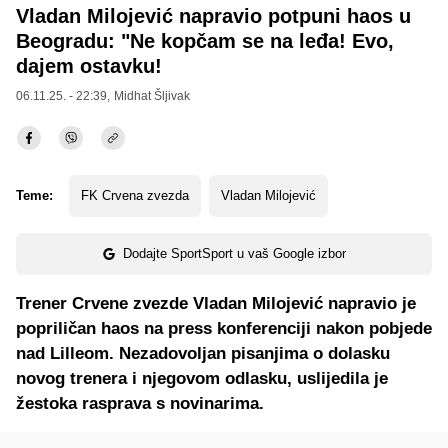
Vladan Milojević napravio potpuni haos u
Beogradu: "Ne kopčam se na leđa! Evo,
dajem ostavku!
06.11.25. - 22:39,
Midhat Šljivak
Teme:
FK Crvena zvezda
Vladan Milojević
Dodajte SportSport u vaš Google izbor
Trener Crvene zvezde Vladan Milojević napravio je
popriličan haos na press konferenciji nakon pobjede
nad Lilleom. Nezadovoljan pisanjima o dolasku
novog trenera i njegovom odlasku, uslijedila je
žestoka rasprava s novinarima.