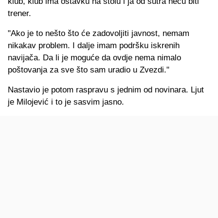
klub, klub ima ostavku na stolu i ja od sutra neću biti
trener.
"Ako je to nešto što će zadovoljiti javnost, nemam
nikakav problem. I dalje imam podršku iskrenih
navijača. Da li je moguće da ovdje nema nimalo
poštovanja za sve što sam uradio u Zvezdi."
Nastavio je potom raspravu s jednim od novinara. Ljut
je Milojević i to je sasvim jasno.