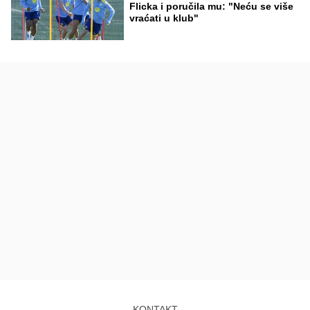
Flicka i poručila mu: "Neću se više
vraćati u klub"
KONTAKT