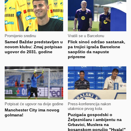
Promijenio sredinu
Vratili se u Barcelonu
Samed Baždar predstavljen u
Flick sinoć održao sastanak,
novom klubu: Zmaj potpisao
pa trojici igrača Barcelone
ugovor do 2031. godine
saopštio da napuste
pripreme
Potpisat će ugovor na dvije godine
Press-konferencija nakon
utakmice prvog kola
Manchester City ima novog
Puzigaća gospodski o
golmana!
Željezničaru i ambijentu na
Grbavici, Muslera na
bosanskom poručio "Hvala!"