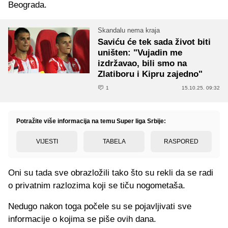
Beograda.
Skandalu nema kraja
Saviću će tek sada život biti
uništen: "Vujadin me
izdržavao, bili smo na
Zlatiboru i Kipru zajedno"
1
15.10.25. 09:32
Potražite više informacija na temu Super liga Srbije:
VIJESTI
TABELA
RASPORED
Oni su tada sve obrazložili tako što su rekli da se radi
o privatnim razlozima koji se tiču nogometaša.
Nedugo nakon toga počele su se pojavljivati sve
informacije o kojima se piše ovih dana.