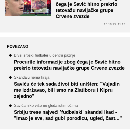
čega je Savić hitno prekrio
tetovažu navijačke grupe
Crvene zvezde
15.10.25. 11:13
POVEZANO
Bivši srpski fudbaler u centru pažnje
Procurile informacije zbog čega je Savić hitno
prekrio tetovažu navijačke grupe Crvene zvezde
Skandalu nema kraja
Saviću će tek sada život biti uništen: "Vujadin
me izdržavao, bili smo na Zlatiboru i Kipru
zajedno"
Savića niko više ne gleda istim očima
Srbiju trese najveći 'fudbalski' skandal ikad -
"Imao je sve, sad gubi porodicu, ugled, čast..."