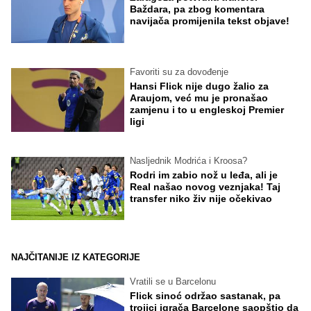
Baždara, pa zbog komentara
navijača promijenila tekst objave!
Favoriti su za dovođenje
Hansi Flick nije dugo žalio za
Araujom, već mu je pronašao
zamjenu i to u engleskoj Premier
ligi
Nasljednik Modrića i Kroosa?
Rodri im zabio nož u leđa, ali je
Real našao novog veznjaka! Taj
transfer niko živ nije očekivao
NAJČITANIJE IZ KATEGORIJE
Vratili se u Barcelonu
Flick sinoć održao sastanak, pa
trojici igrača Barcelone saopštio da