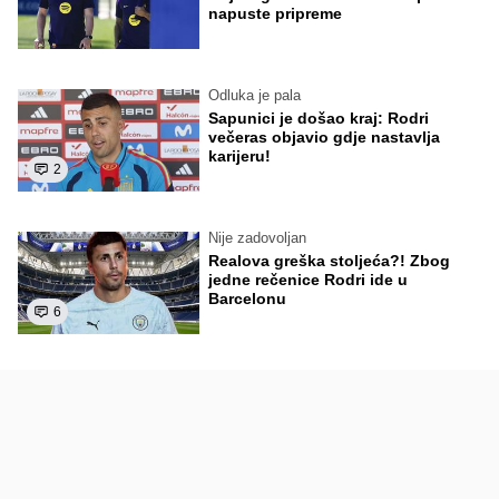
napuste pripreme
Odluka je pala
Sapunici je došao kraj: Rodri
večeras objavio gdje nastavlja
karijeru!
2
Nije zadovoljan
Realova greška stoljeća?! Zbog
jedne rečenice Rodri ide u
Barcelonu
6