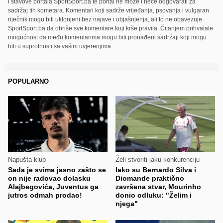
i stavove portala SportSport.ba te portal ne može i neće odgovarati za
sadržaj tih kometara. Komentari koji sadrže vrijeđanja, psovanja i vulgaran
riječnik mogu biti uklonjeni bez najave i objašnjenja, ali to ne obavezuje
SportSport.ba da obriše sve komentare koji krše pravila. Čitanjem prihvatate
mogućnost da među komentarima mogu biti pronađeni sadržaji koji mogu
biti u suprotnosti sa vašim uvjerenjima.
POPULARNO
Napušta klub
Želi stvoriti jaku konkurenciju
Sada je svima jasno zašto se
Iako su Bernardo Silva i
on nije radovao dolasku
Diomande praktično
Alajbegovića, Juventus ga
završena stvar, Mourinho
jutros odmah prodao!
donio odluku: "Želim i
njega"