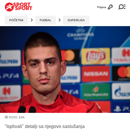
Prijava
Otvori profi
Ot
POČETNA
FUDBAL
SUPERLIGA
FOTO: EPA
"Isplivali" detalji sa njegovo saslušanja