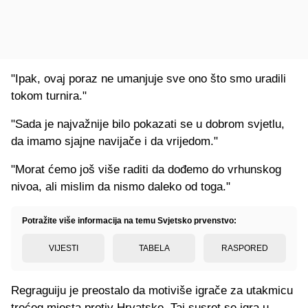
"Ipak, ovaj poraz ne umanjuje sve ono što smo uradili
tokom turnira."
"Sada je najvažnije bilo pokazati se u dobrom svjetlu,
da imamo sjajne navijače i da vrijedom."
"Morat ćemo još više raditi da dođemo do vrhunskog
nivoa, ali mislim da nismo daleko od toga."
Potražite više informacija na temu Svjetsko prvenstvo:
VIJESTI
TABELA
RASPORED
Regraguiju je preostalo da motiviše igrače za utakmicu
trećeg mjesta protiv Hrvatske. Taj susret se igra u