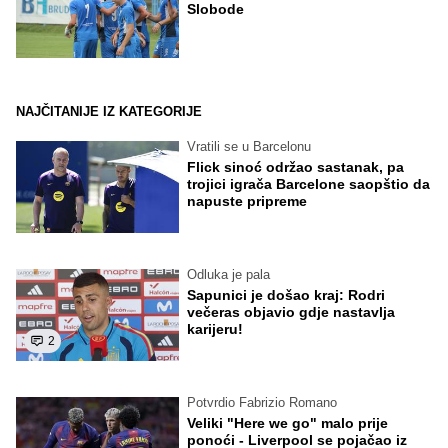
Slobode
NAJČITANIJE IZ KATEGORIJE
Vratili se u Barcelonu
Flick sinoć održao sastanak, pa
trojici igrača Barcelone saopštio da
napuste pripreme
Odluka je pala
Sapunici je došao kraj: Rodri
večeras objavio gdje nastavlja
karijeru!
2
Potvrdio Fabrizio Romano
Veliki "Here we go" malo prije
ponoći - Liverpool se pojačao iz