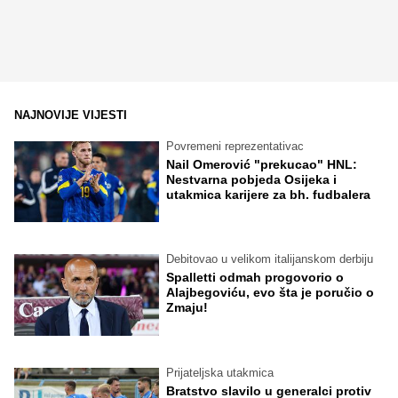
NAJNOVIJE VIJESTI
Povremeni reprezentativac
Nail Omerović "prekucao" HNL:
Nestvarna pobjeda Osijeka i
utakmica karijere za bh. fudbalera
Debitovao u velikom italijanskom derbiju
Spalletti odmah progovorio o
Alajbegoviću, evo šta je poručio o
Zmaju!
Prijateljska utakmica
Bratstvo slavilo u generalci protiv