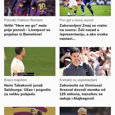
Potvrdio Fabrizio Romano
Prvi gol u novoj sezoni
Veliki "Here we go" malo
Zaboravljeni Zmaj se vratio
prije ponoći - Liverpool se
na scenu: Želi nazad u
pojačao iz Barcelone!
reprezentaciju, a ako ovako
nastavi...
Bravo majstore
Kontakti su uspostavljeni
Haris Tabaković junak
Zaboravite na Viniciusa!
Salzburga: Ušao i pogodio
Arsenal dovodi momka od
za veliku pobjedu
125 miliona, transferu se
raduje i Alajbegović