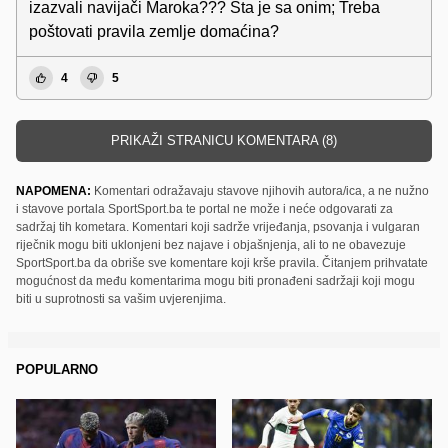
izazvali navijači Maroka??? Šta je sa onim; Treba
poštovati pravila zemlje domaćina?
4
5
PRIKAŽI STRANICU KOMENTARA (8)
NAPOMENA:
Komentari odražavaju stavove njihovih autora/ica, a ne nužno
i stavove portala SportSport.ba te portal ne može i neće odgovarati za
sadržaj tih kometara. Komentari koji sadrže vrijeđanja, psovanja i vulgaran
riječnik mogu biti uklonjeni bez najave i objašnjenja, ali to ne obavezuje
SportSport.ba da obriše sve komentare koji krše pravila. Čitanjem prihvatate
mogućnost da među komentarima mogu biti pronađeni sadržaji koji mogu
biti u suprotnosti sa vašim uvjerenjima.
POPULARNO