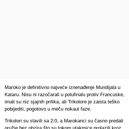
Maroko je definitivno najveće iznenađenje Mundijala u
Kataru. Nisu ni razočarali u polufinalu protiv Francuske,
imali su niz sjajnih prilika, ali Trikolore je zaista teško
pobijediti, pogotovo u meču nokaut faze.
Trikolori su slavili sa 2:0, a Marokanci su časno predali
oružje bez obzira što su tokom utakmice prolazili kroz