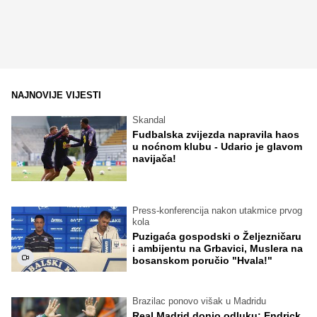
NAJNOVIJE VIJESTI
Skandal
Fudbalska zvijezda napravila haos
u noćnom klubu - Udario je glavom
navijača!
Press-konferencija nakon utakmice prvog
kola
Puzigaća gospodski o Željezničaru
i ambijentu na Grbavici, Muslera na
bosanskom poručio "Hvala!"
Brazilac ponovo višak u Madridu
Real Madrid donio odluku: Endrick