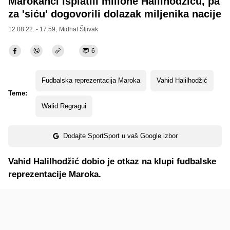
Marokanci isplatili milione Halilhodžiću, pa
za 'siću' dogovorili dolazak miljenika nacije
12.08.22. - 17:59,
Midhat Šljivak
6
Fudbalska reprezentacija Maroka
Vahid Halilhodžić
Teme:
Walid Regragui
Dodajte SportSport u vaš Google izbor
Vahid Halilhodžić dobio je otkaz na klupi fudbalske
reprezentacije Maroka.