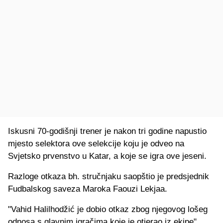
Iskusni 70-godišnji trener je nakon tri godine napustio
mjesto selektora ove selekcije koju je odveo na
Svjetsko prvenstvo u Katar, a koje se igra ove jeseni.
Razloge otkaza bh. stručnjaku saopštio je predsjednik
Fudbalskog saveza Maroka Faouzi Lekjaa.
"Vahid Halilhodžić je dobio otkaz zbog njegovog lošeg
odnosa s glavnim igračima koje je otjerao iz ekipe",