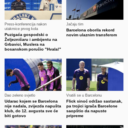
Press-konferencija nakon
Jačaju tim
utakmice prvog kola
Barcelona oborila rekord
Puzigaća gospodski o
novim ulaznim transferom
Željezničaru i ambijentu na
Grbavici, Muslera na
bosanskom poručio "Hvala!"
Dao zeleno svjetlo
Vratili se u Barcelonu
Udarac kojem se Barcelona
Flick sinoć održao sastanak,
nije nadala, zvijezda napušta
pa trojici igrača Barcelone
klub, do 12. avgusta sve će
saopštio da napuste
biti gotovo
pripreme