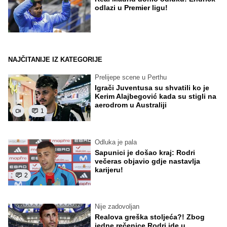
odlazi u Premier ligu!
NAJČITANIJE IZ KATEGORIJE
Prelijepe scene u Perthu
Igrači Juventusa su shvatili ko je
Kerim Alajbegović kada su stigli na
aerodrom u Australiji
1
Odluka je pala
Sapunici je došao kraj: Rodri
večeras objavio gdje nastavlja
karijeru!
2
Nije zadovoljan
Realova greška stoljeća?! Zbog
jedne rečenice Rodri ide u