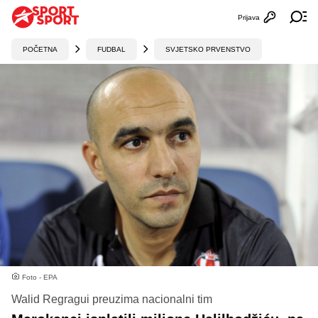
Prijava
Otvori profi
Ot
POČETNA
FUDBAL
SVJETSKO PRVENSTVO
Foto - EPA
Walid Regragui preuzima nacionalni tim