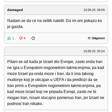
damaged
10.09.20. 09:09
Nadam se da ce na seltik naletit. Da im oni pokazu ko
je gazda.
1
0
Odgovori
10.09.20. 05:24
Pitam se od kada je Izrael dio Evrope, zasto onda Iran
ne igra u Evropskim nogometnim takmicenjima, pa kad
moze Izrael pa onda moze i Iran, da li ima takvog
mudonje koji je uticajan u UEFA i da predlozi da se
Iran primi u Evropskim nogometnim takmicenjima, pa
kad moze Izrael koji ne pripada Evropi, zasto ne bi
mogao Iran, nisam slucajno pomenuo Iran, jer Izrael ne
podnosi Iran nikako.