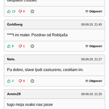
okupatori cifutski!
13
0
Odgovori
Goldberg
09.09.20. 21:45
****t im mater. Pozdrav od Robijaša
8
1
Odgovori
Nele.
09.09.20. 21:27
Pa dobro, slave ljudi zasluzeno, cestitam im.
3
9
Odgovori
Armin29
09.09.20. 21:25
tugo moja svako nas jasse