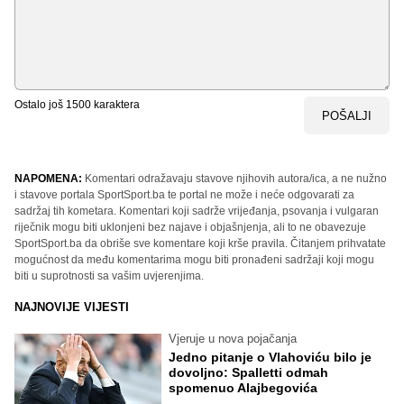
Ostalo još
1500
karaktera
POŠALJI
NAPOMENA:
Komentari odražavaju stavove njihovih autora/ica, a ne nužno
i stavove portala SportSport.ba te portal ne može i neće odgovarati za
sadržaj tih kometara. Komentari koji sadrže vrijeđanja, psovanja i vulgaran
riječnik mogu biti uklonjeni bez najave i objašnjenja, ali to ne obavezuje
SportSport.ba da obriše sve komentare koji krše pravila. Čitanjem prihvatate
mogućnost da među komentarima mogu biti pronađeni sadržaji koji mogu
biti u suprotnosti sa vašim uvjerenjima.
NAJNOVIJE VIJESTI
Vjeruje u nova pojačanja
Jedno pitanje o Vlahoviću bilo je
dovoljno: Spalletti odmah
spomenuo Alajbegovića