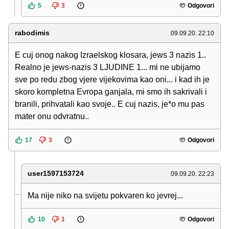
5
3
Odgovori
rabodimis
09.09.20. 22:10
E cuj onog nakog Izraelskog klosara, jews 3 nazis 1..
Realno je jews-nazis 3 LJUDINE 1... mi ne ubijamo
sve po redu zbog vjere vijekovima kao oni... i kad ih je
skoro kompletna Evropa ganjala, mi smo ih sakrivali i
branili, prihvatali kao svoje.. E cuj nazis, je*o mu pas
mater onu odvratnu..
17
3
Odgovori
user1597153724
09.09.20. 22:23
Ma nije niko na svijetu pokvaren ko jevrej...
10
1
Odgovori