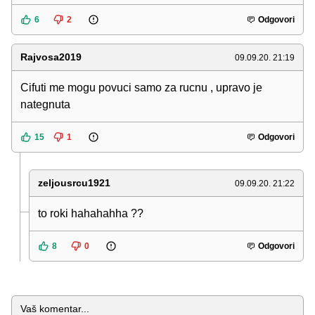
6
2
Odgovori
Rajvosa2019
09.09.20. 21:19
Cifuti me mogu povuci samo za rucnu , upravo je
nategnuta
15
1
Odgovori
zeljousrcu1921
09.09.20. 21:22
to roki hahahahha ??
8
0
Odgovori
Komentar