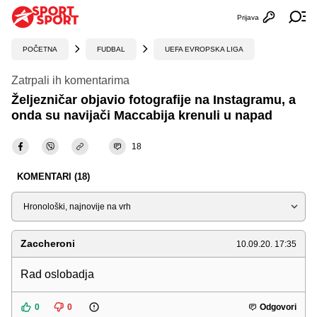
Prijava
Otvori profi
Ot
POČETNA
FUDBAL
UEFA EVROPSKA LIGA
Zatrpali ih komentarima
Željezničar objavio fotografije na Instagramu, a
onda su navijači Maccabija krenuli u napad
18
KOMENTARI (18)
Sortiraj
Zaccheroni
10.09.20. 17:35
Rad oslobadja
0
0
Odgovori