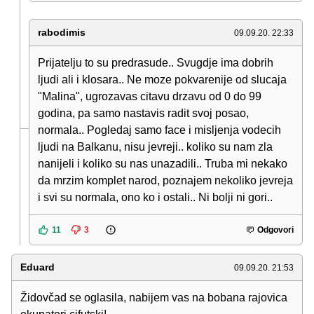
rabodimis
09.09.20. 22:33
Prijatelju to su predrasude.. Svugdje ima dobrih
ljudi ali i klosara.. Ne moze pokvarenije od slucaja
"Malina", ugrozavas citavu drzavu od 0 do 99
godina, pa samo nastavis radit svoj posao,
normala.. Pogledaj samo face i misljenja vodecih
ljudi na Balkanu, nisu jevreji.. koliko su nam zla
nanijeli i koliko su nas unazadili.. Truba mi nekako
da mrzim komplet narod, poznajem nekoliko jevreja
i svi su normala, ono ko i ostali.. Ni bolji ni gori..
11
3
Odgovori
Eduard
09.09.20. 21:53
Židovčad se oglasila, nabijem vas na bobana rajovica