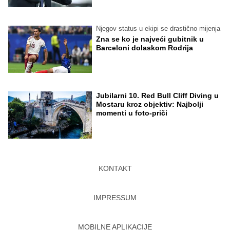
Njegov status u ekipi se drastično mijenja
Zna se ko je najveći gubitnik u
Barceloni dolaskom Rodrija
Jubilarni 10. Red Bull Cliff Diving u
Mostaru kroz objektiv: Najbolji
momenti u foto-priči
KONTAKT
IMPRESSUM
MOBILNE APLIKACIJE