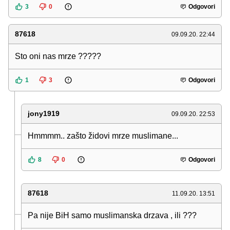
3
0
Odgovori
87618
09.09.20. 22:44
Sto oni nas mrze ?????
1
3
Odgovori
jony1919
09.09.20. 22:53
Hmmmm.. zašto židovi mrze muslimane...
8
0
Odgovori
87618
11.09.20. 13:51
Pa nije BiH samo muslimanska drzava , ili ???