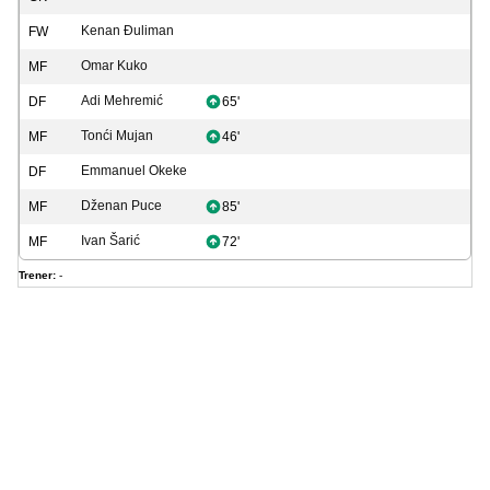
Kenan Đuliman
FW
Omar Kuko
MF
Adi Mehremić
DF
65'
Tonći Mujan
MF
46'
Emmanuel Okeke
DF
Dženan Puce
MF
85'
Ivan Šarić
MF
72'
Trener:
-