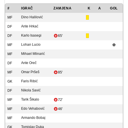
#
IGRAČ
ZAMJENA
K
A
GOL
Dino Halilović
MF
Ante Hrkać
DF
Karlo Isasegi
DF
65'
Lohan Lucio
MF
Mihael Mlinarić
MF
Ante Oreč
DF
Omar Pršeš
MF
85'
Faris Ribić
GK
Nikola Savić
DF
Tarik Šikalo
MF
72'
Edo Vehabović
MF
46'
Armando Bobaj
MF
Tomislav Duka
GK