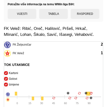
Potražite više informacija na temu WWin liga BiH:
VIJESTI
TABELA
RASPORED
FK Velež: Ribić, Oreč, Halilović, Pršeš, Hrkač,
Mlinarić, Lohan, Šikalo, Savić, Išasegi, Vehabović.
2
FK Željezničar
1
FK Velež
TOK UTAKMICE
Kartoni
Golovi
Izmjene
0
15
30
45
60
75
90