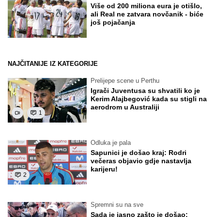
Više od 200 miliona eura je otišlo,
ali Real ne zatvara novčanik - biće
još pojačanja
NAJČITANIJE IZ KATEGORIJE
Prelijepe scene u Perthu
Igrači Juventusa su shvatili ko je
Kerim Alajbegović kada su stigli na
aerodrom u Australiji
1
Odluka je pala
Sapunici je došao kraj: Rodri
večeras objavio gdje nastavlja
karijeru!
2
Spremni su na sve
Sada je jasno zašto je došao: