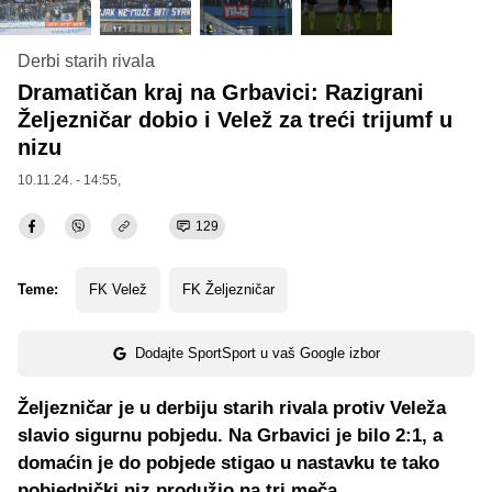
Derbi starih rivala
Dramatičan kraj na Grbavici: Razigrani
Željezničar dobio i Velež za treći trijumf u
nizu
10.11.24. - 14:55,
129
Teme:
FK Velež
FK Željezničar
Dodajte SportSport u vaš Google izbor
Željezničar je u derbiju starih rivala protiv Veleža
slavio sigurnu pobjedu. Na Grbavici je bilo 2:1, a
domaćin je do pobjede stigao u nastavku te tako
pobjednički niz produžio na tri meča.