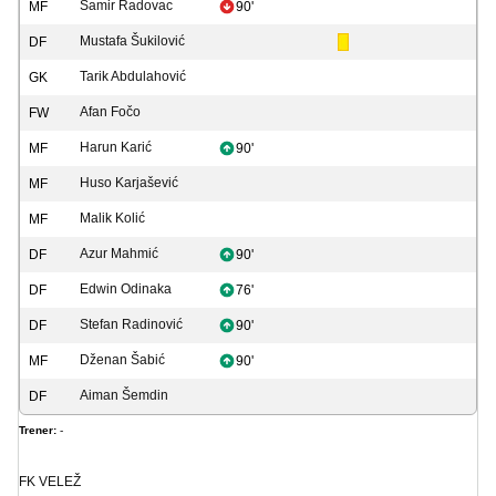
Samir Radovac
MF
90'
Mustafa Šukilović
DF
Tarik Abdulahović
GK
Afan Fočo
FW
Harun Karić
MF
90'
Huso Karjašević
MF
Malik Kolić
MF
Azur Mahmić
DF
90'
Edwin Odinaka
DF
76'
Stefan Radinović
DF
90'
Dženan Šabić
MF
90'
Aiman Šemdin
DF
Trener:
-
FK VELEŽ