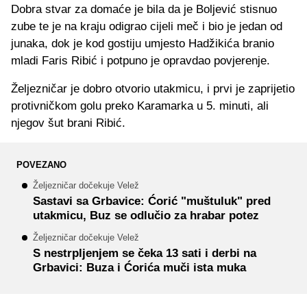
Dobra stvar za domaće je bila da je Boljević stisnuo
zube te je na kraju odigrao cijeli meč i bio je jedan od
junaka, dok je kod gostiju umjesto Hadžikića branio
mladi Faris Ribić i potpuno je opravdao povjerenje.
Željezničar je dobro otvorio utakmicu, i prvi je zaprijetio
protivničkom golu preko Karamarka u 5. minuti, ali
njegov šut brani Ribić.
POVEZANO
Željezničar dočekuje Velež
Sastavi sa Grbavice: Ćorić "muštuluk" pred
utakmicu, Buz se odlučio za hrabar potez
Željezničar dočekuje Velež
S nestrpljenjem se čeka 13 sati i derbi na
Grbavici: Buza i Ćorića muči ista muka