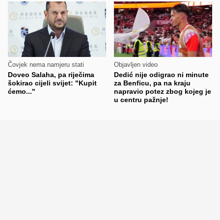
Čovjek nema namjeru stati
Objavljen video
Doveo Salaha, pa riječima
Dedić nije odigrao ni minute
šokirao cijeli svijet: "Kupit
za Benficu, pa na kraju
ćemo..."
napravio potez zbog kojeg je
u centru pažnje!