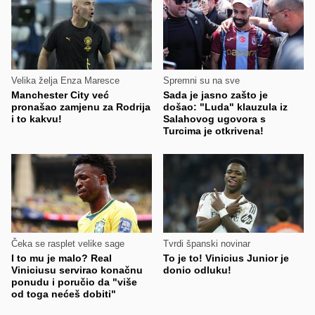
Velika želja Enza Maresce
Spremni su na sve
Manchester City već
Sada je jasno zašto je
pronašao zamjenu za Rodrija
došao: "Luda" klauzula iz
i to kakvu!
Salahovog ugovora s
Turcima je otkrivena!
Čeka se rasplet velike sage
Tvrdi španski novinar
I to mu je malo? Real
To je to! Vinicius Junior je
Viniciusu servirao konačnu
donio odluku!
ponudu i poručio da "više
od toga nećeš dobiti"