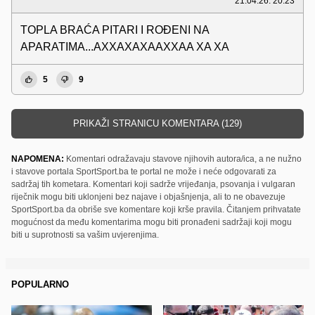
21.04.26. 20:23
TOPLA BRAĆA PITARI I ROĐENI NA
APARATIMA...AXXAXAXAAXXAA XA XA
5
9
PRIKAŽI STRANICU KOMENTARA (129)
NAPOMENA:
Komentari odražavaju stavove njihovih autora/ica, a ne nužno
i stavove portala SportSport.ba te portal ne može i neće odgovarati za
sadržaj tih kometara. Komentari koji sadrže vrijeđanja, psovanja i vulgaran
riječnik mogu biti uklonjeni bez najave i objašnjenja, ali to ne obavezuje
SportSport.ba da obriše sve komentare koji krše pravila. Čitanjem prihvatate
mogućnost da među komentarima mogu biti pronađeni sadržaji koji mogu
biti u suprotnosti sa vašim uvjerenjima.
POPULARNO