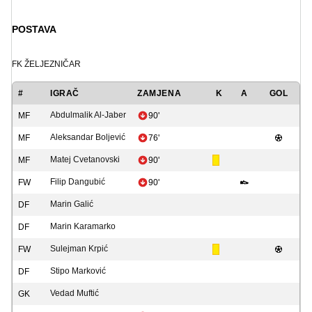
POSTAVA
FK ŽELJEZNIČAR
#
IGRAČ
ZAMJENA
K
A
GOL
Abdulmalik Al-Jaber
MF
90'
Aleksandar Boljević
MF
76'
Matej Cvetanovski
MF
90'
Filip Dangubić
FW
90'
Marin Galić
DF
Marin Karamarko
DF
Sulejman Krpić
FW
Stipo Marković
DF
Vedad Muftić
GK