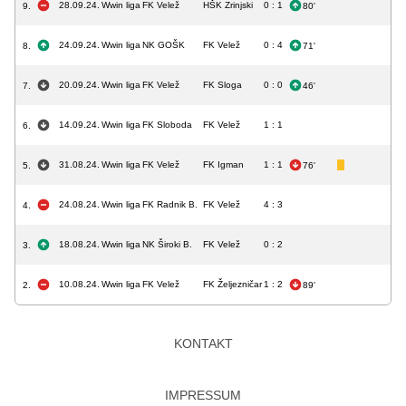
28.09.24.
Wwin liga
FK Velež
HŠK Zrinjski
0 : 1
9.
80'
24.09.24.
Wwin liga
NK GOŠK
FK Velež
0 : 4
8.
71'
20.09.24.
Wwin liga
FK Velež
FK Sloga
0 : 0
7.
46'
14.09.24.
Wwin liga
FK Sloboda
FK Velež
1 : 1
6.
31.08.24.
Wwin liga
FK Velež
FK Igman
1 : 1
5.
76'
24.08.24.
Wwin liga
FK Radnik B.
FK Velež
4 : 3
4.
18.08.24.
Wwin liga
NK Široki B.
FK Velež
0 : 2
3.
10.08.24.
Wwin liga
FK Velež
FK Željezničar
1 : 2
2.
89'
KONTAKT
IMPRESSUM