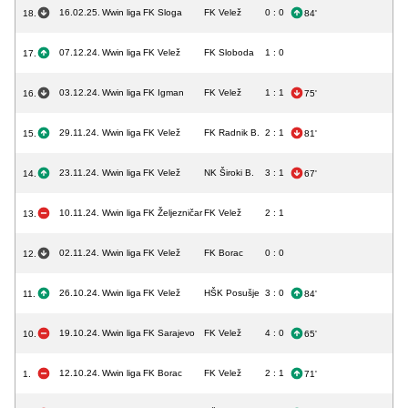
16.02.25.
Wwin liga
FK Sloga
FK Velež
0 : 0
18.
84'
07.12.24.
Wwin liga
FK Velež
FK Sloboda
1 : 0
17.
03.12.24.
Wwin liga
FK Igman
FK Velež
1 : 1
16.
75'
29.11.24.
Wwin liga
FK Velež
FK Radnik B.
2 : 1
15.
81'
23.11.24.
Wwin liga
FK Velež
NK Široki B.
3 : 1
14.
67'
10.11.24.
Wwin liga
FK Željezničar
FK Velež
2 : 1
13.
02.11.24.
Wwin liga
FK Velež
FK Borac
0 : 0
12.
26.10.24.
Wwin liga
FK Velež
HŠK Posušje
3 : 0
11.
84'
19.10.24.
Wwin liga
FK Sarajevo
FK Velež
4 : 0
10.
65'
12.10.24.
Wwin liga
FK Borac
FK Velež
2 : 1
1.
71'