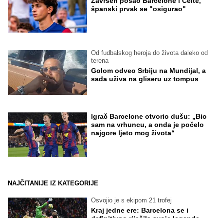
Završen posao Barcelone i Celte,
španski prvak se "osigurao"
Od fudbalskog heroja do života daleko od
terena
Golom odveo Srbiju na Mundijal, a
sada uživa na gliseru uz tompus
Igrač Barcelone otvorio dušu: „Bio
sam na vrhuncu, a onda je počelo
najgore ljeto mog života“
NAJČITANIJE IZ KATEGORIJE
Osvojio je s ekipom 21 trofej
Kraj jedne ere: Barcelona se i