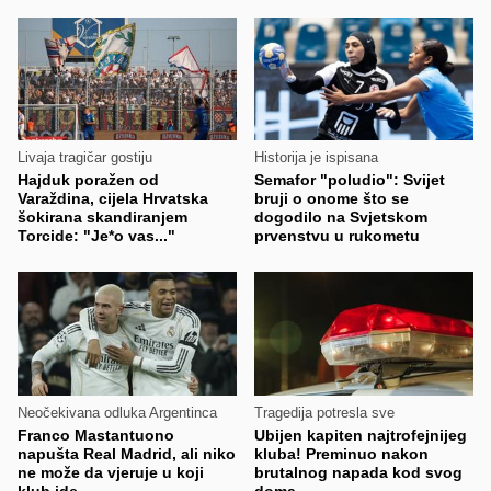
Livaja tragičar gostiju
Historija je ispisana
Hajduk poražen od
Semafor "poludio": Svijet
Varaždina, cijela Hrvatska
bruji o onome što se
šokirana skandiranjem
dogodilo na Svjetskom
Torcide: "Je*o vas..."
prvenstvu u rukometu
Neočekivana odluka Argentinca
Tragedija potresla sve
Franco Mastantuono
Ubijen kapiten najtrofejnijeg
napušta Real Madrid, ali niko
kluba! Preminuo nakon
ne može da vjeruje u koji
brutalnog napada kod svog
klub ide
doma