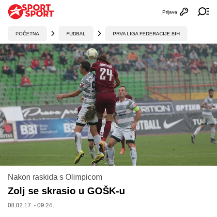
Prijava
Otvori profi
Ot
POČETNA
FUDBAL
PRVA LIGA FEDERACIJE BIH
Nakon raskida s Olimpicom
Zolj se skrasio u GOŠK-u
08.02.17. - 09:24,