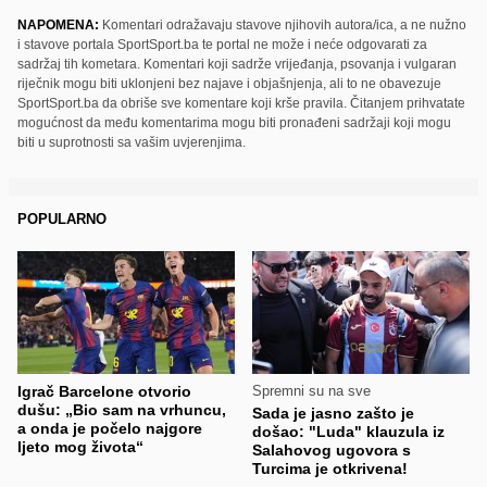
NAPOMENA:
Komentari odražavaju stavove njihovih autora/ica, a ne nužno
i stavove portala SportSport.ba te portal ne može i neće odgovarati za
sadržaj tih kometara. Komentari koji sadrže vrijeđanja, psovanja i vulgaran
riječnik mogu biti uklonjeni bez najave i objašnjenja, ali to ne obavezuje
SportSport.ba da obriše sve komentare koji krše pravila. Čitanjem prihvatate
mogućnost da među komentarima mogu biti pronađeni sadržaji koji mogu
biti u suprotnosti sa vašim uvjerenjima.
POPULARNO
Igrač Barcelone otvorio
Spremni su na sve
dušu: „Bio sam na vrhuncu,
Sada je jasno zašto je
a onda je počelo najgore
došao: "Luda" klauzula iz
ljeto mog života“
Salahovog ugovora s
Turcima je otkrivena!