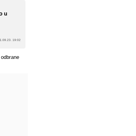
o u
1.09.23. 19:02
n odbrane