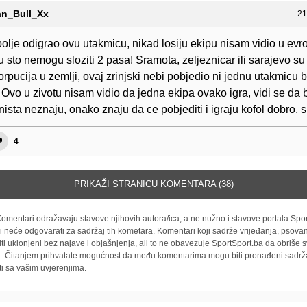
n_Bull_Xx
21
bolje odigrao ovu utakmicu, nikad losiju ekipu nisam vidio u ev
 sto nemogu sloziti 2 pasa! Sramota, zeljeznicar ili sarajevo su 
 korpucija u zemlji, ovaj zrinjski nebi pobjedio ni jednu utakmicu 
 Ovo u zivotu nisam vidio da jedna ekipa ovako igra, vidi se da 
nista neznaju, onako znaju da ce pobjediti i igraju kofol dobro, 
4
PRIKAŽI STRANICU KOMENTARA (38)
omentari odražavaju stavove njihovih autora/ica, a ne nužno i stavove portala Spor
i neće odgovarati za sadržaj tih kometara. Komentari koji sadrže vrijeđanja, psovan
iti uklonjeni bez najave i objašnjenja, ali to ne obavezuje SportSport.ba da obriše
la. Čitanjem prihvatate mogućnost da među komentarima mogu biti pronađeni sadrža
ti sa vašim uvjerenjima.