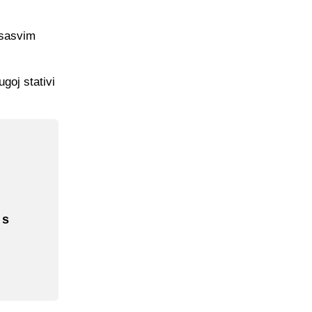
 sasvim
goj stativi
 s