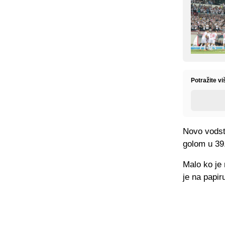
Potražite v
Novo vodstv
golom u 39.
Malo ko je 
je na papiru