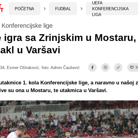
UEFA
POČETNA
FUDBAL
KONFERENCIJSKA
LIGA
Konferencijske lige
 igra sa Zrinjskim u Mostaru,
akl u Varšavi
:34,
Esmer Oštraković
, foto: Admin Čaušević
3
utakmice 1. kola Konferencijske lige, a naravno u našoj z
ive su ona u Mostaru, te utakmica u Varšavi.