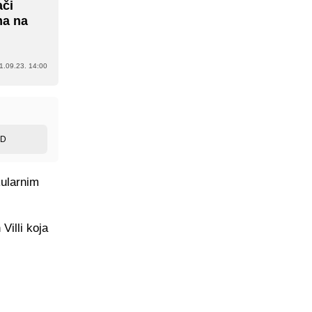
ači
ma na
1.09.23. 14:00
ED
kularnim
Villi koja