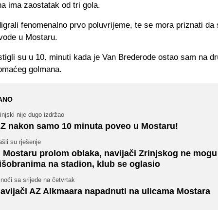
 ima zaostatak od tri gola.
igrali fenomenalno prvo poluvrijeme, te se mora priznati da
vode u Mostaru.
stigli su u 10. minuti kada je Van Brederode ostao sam na dru
domaćeg golmana.
ANO
injski nije dugo izdržao
Z nakon samo 10 minuta poveo u Mostaru!
šli su rješenje
 Mostaru prolom oblaka, navijači Zrinjskog ne mogu
išobranima na stadion, klub se oglasio
noći sa srijede na četvrtak
avijači AZ Alkmaara napadnuti na ulicama Mostara