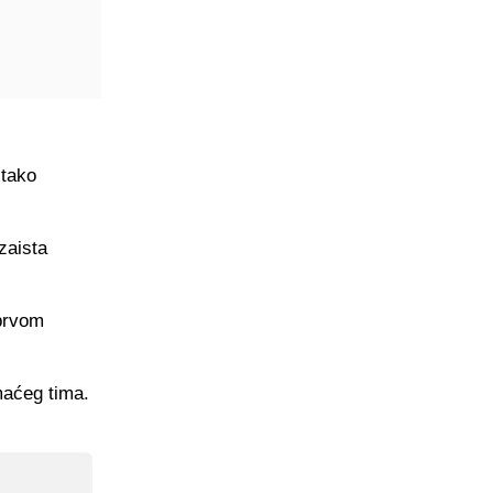
 tako
zaista
 prvom
maćeg tima.