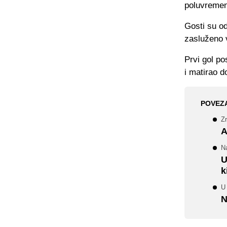
poluvremena
Gosti su od
zasluženo 
Prvi gol po
i matirao 
POVEZ
Zr
A
Na
U
k
U 
N