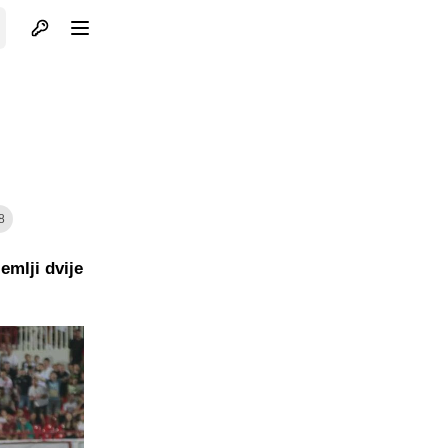
Otvori profil
Otvori meni
8
emlji dvije