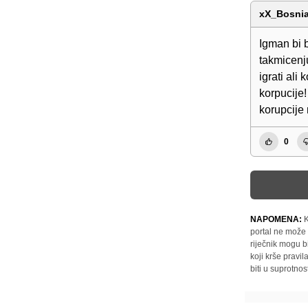
xX_Bosnia
Igman bi 
takmicenju
igrati ali
korpucije!
korupcije 
0
NAPOMENA:
K
portal ne može 
riječnik mogu b
koji krše pravi
biti u suprotnos