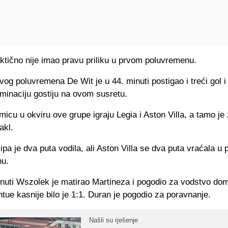
aktično nije imao pravu priliku u prvom poluvremenu.
vog poluvremena De Wit je u 44. minuti postigao i treći gol i
minaciju gostiju na ovom susretu.
icu u okviru ove grupe igraju Legia i Aston Villa, a tamo je 
akl.
a je dva puta vodila, ali Aston Villa se dva puta vraćala u
nu.
inuti Wszolek je matirao Martineza i pogodio za vodstvo do
intue kasnije bilo je 1:1. Duran je pogodio za poravnanje.
Našli su rješenje