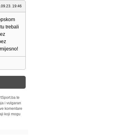
.09.23. 19:46
ropskom
tu trebali
bez
bez
smijesno!
tSport.ba te
ja i vulgaran
 sve komentare
ji koji mogu