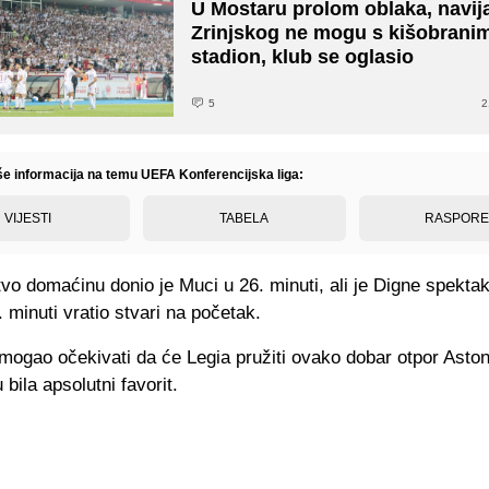
U Mostaru prolom oblaka, navij
Zrinjskog ne mogu s kišobrani
stadion, klub se oglasio
5
2
iše informacija na temu UEFA Konferencijska liga:
VIJESTI
TABELA
RASPOR
o domaćinu donio je Muci u 26. minuti, ali je Digne spekta
 minuti vratio stvari na početak.
mogao očekivati da će Legia pružiti ovako dobar otpor Aston 
 bila apsolutni favorit.