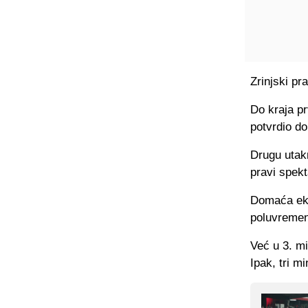
Zrinjski pr
Do kraja pr
potvrdio do
Drugu utakm
pravi spekt
Domaća ekip
poluvreme
Već u 3. m
Ipak, tri m