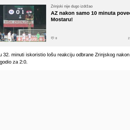
Zrinjski nije dugo izdržao
AZ nakon samo 10 minuta pove
Mostaru!
8
2
u 32. minuti iskoristio lošu reakciju odbrane Zrinjskog nako
godio za 2:0.