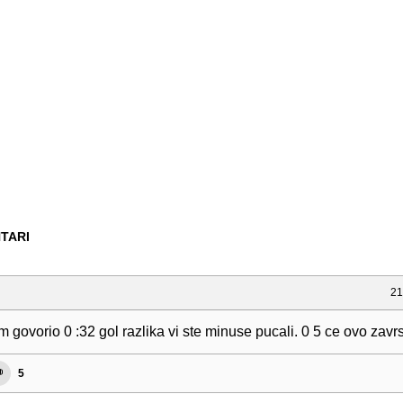
TARI
21
 govorio 0 :32 gol razlika vi ste minuse pucali. 0 5 ce ovo zavrs
5