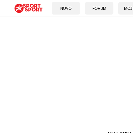
NOVO
FORUM
MOJ