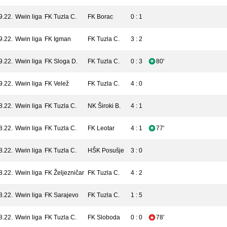
9.22.
Wwin liga
FK Tuzla C.
FK Borac
0 : 1
9.22.
Wwin liga
FK Igman
FK Tuzla C.
3 : 2
9.22.
Wwin liga
FK Sloga D.
FK Tuzla C.
0 : 3
80'
9.22.
Wwin liga
FK Velež
FK Tuzla C.
4 : 0
8.22.
Wwin liga
FK Tuzla C.
NK Široki B.
4 : 1
8.22.
Wwin liga
FK Tuzla C.
FK Leotar
4 : 1
77'
8.22.
Wwin liga
FK Tuzla C.
HŠK Posušje
3 : 0
8.22.
Wwin liga
FK Željezničar
FK Tuzla C.
4 : 2
8.22.
Wwin liga
FK Sarajevo
FK Tuzla C.
1 : 5
8.22.
Wwin liga
FK Tuzla C.
FK Sloboda
0 : 0
78'