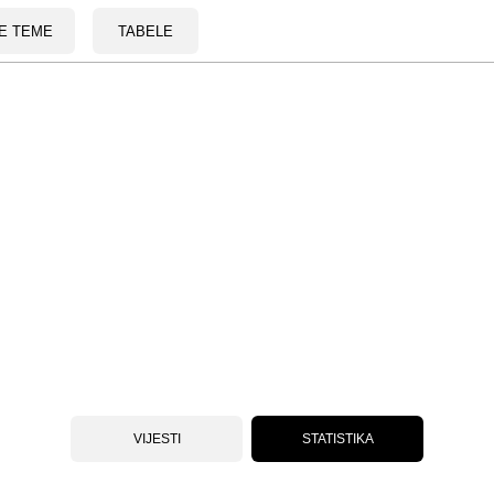
E TEME
TABELE
VIJESTI
STATISTIKA