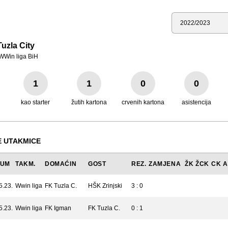
Sezona
uzla City
WWin liga BiH
1
1
0
0
kao starter
žutih kartona
crvenih kartona
asistencija
 UTAKMICE
TUM
TAKM.
DOMAĆIN
GOST
REZ.
ZAMJENA
ŽK
ŽCK
CK
A
5.23.
Wwin liga
FK Tuzla C.
HŠK Zrinjski
3 : 0
5.23.
Wwin liga
FK Igman
FK Tuzla C.
0 : 1