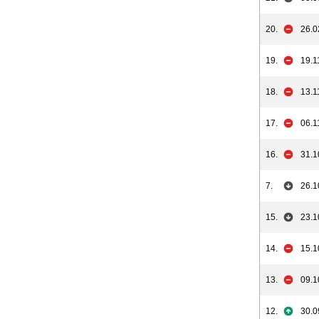
20.
26.0
19.
19.1
18.
13.1
17.
06.1
16.
31.1
7.
26.1
15.
23.1
14.
15.1
13.
09.1
12.
30.0