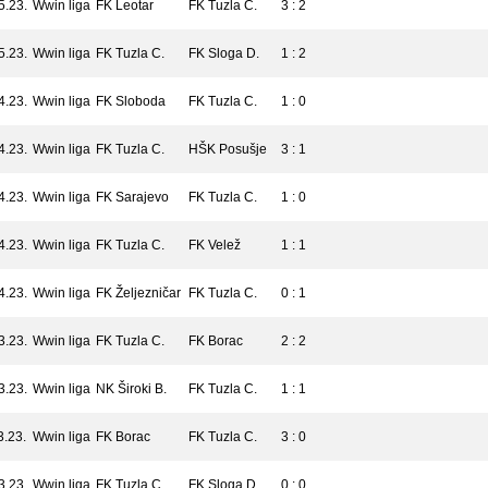
5.23.
Wwin liga
FK Leotar
FK Tuzla C.
3 : 2
5.23.
Wwin liga
FK Tuzla C.
FK Sloga D.
1 : 2
4.23.
Wwin liga
FK Sloboda
FK Tuzla C.
1 : 0
4.23.
Wwin liga
FK Tuzla C.
HŠK Posušje
3 : 1
4.23.
Wwin liga
FK Sarajevo
FK Tuzla C.
1 : 0
4.23.
Wwin liga
FK Tuzla C.
FK Velež
1 : 1
4.23.
Wwin liga
FK Željezničar
FK Tuzla C.
0 : 1
3.23.
Wwin liga
FK Tuzla C.
FK Borac
2 : 2
3.23.
Wwin liga
NK Široki B.
FK Tuzla C.
1 : 1
3.23.
Wwin liga
FK Borac
FK Tuzla C.
3 : 0
3.23.
Wwin liga
FK Tuzla C.
FK Sloga D.
0 : 0