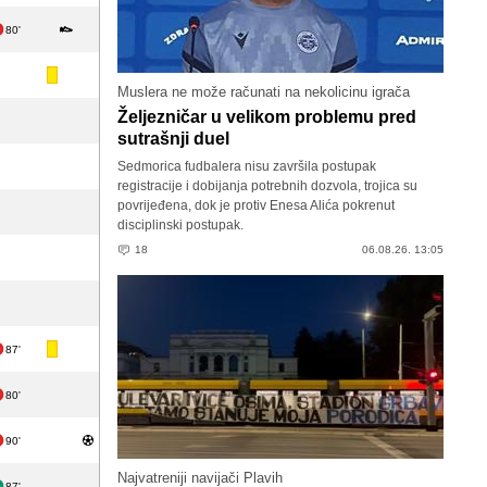
80'
Muslera ne može računati na nekolicinu igrača
Željezničar u velikom problemu pred
sutrašnji duel
Sedmorica fudbalera nisu završila postupak
registracije i dobijanja potrebnih dozvola, trojica su
povrijeđena, dok je protiv Enesa Alića pokrenut
disciplinski postupak.
18
06.08.26. 13:05
87'
80'
90'
Najvatreniji navijači Plavih
87'