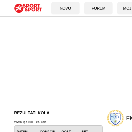
NOVO
FORUM
MOJ
REZULTATI KOLA
FK
WWin liga BiH - 16. kolo
DATUM
DOMAĆIN
GOST
REZ