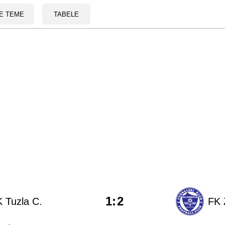
E TEME
TABELE
1
:
2
 Tuzla C.
FK 