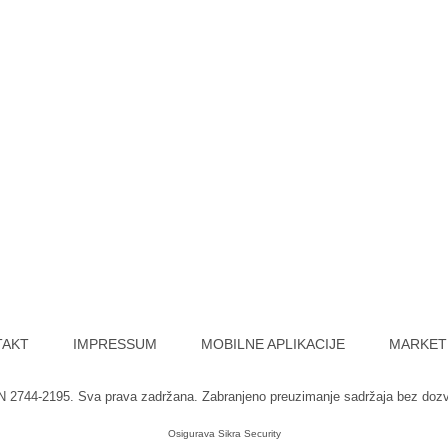
TAKT
IMPRESSUM
MOBILNE APLIKACIJE
MARKET
SN 2744-2195. Sva prava zadržana. Zabranjeno preuzimanje sadržaja bez doz
Osigurava
Sikra Security