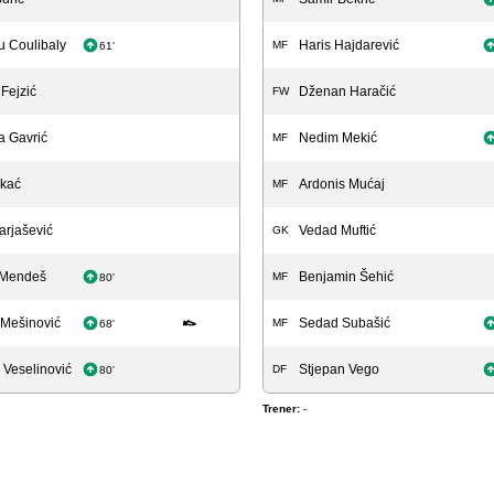
 Coulibaly
Haris Hajdarević
MF
61'
Fejzić
Dženan Haračić
FW
a Gavrić
Nedim Mekić
MF
rkać
Ardonis Mućaj
MF
arjašević
Vedad Muftić
GK
 Mendeš
Benjamin Šehić
MF
80'
 Mešinović
Sedad Subašić
MF
68'
 Veselinović
Stjepan Vego
DF
80'
Trener:
-