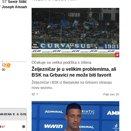
57'
Semir Štilić
'
Joseph Amoah
Očekuje se velika podrška s tribina
Željezničar je u velikim problemima, ali
90
BSK na Grbavici ne može biti favorit
Željezničar i BSK iz Banjaluke na Grbavici otvaraju
novu sezonu.
7
Prije oko 2h
AMJENA
K
A
GOL
87'