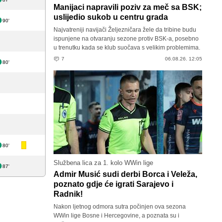
Manijaci napravili poziv za meč sa BSK;
uslijedio sukob u centru grada
90'
Najvatreniji navijači Željezničara žele da tribine budu
ispunjene na otvaranju sezone protiv BSK-a, posebno
u trenutku kada se klub suočava s velikim problemima.
7
06.08.26. 12:05
80'
80'
Službena lica za 1. kolo WWin lige
87'
Admir Musić sudi derbi Borca i Veleža,
poznato gdje će igrati Sarajevo i
Radnik!
Nakon ljetnog odmora sutra počinjen ova sezona
WWin lige Bosne i Hercegovine, a poznata su i