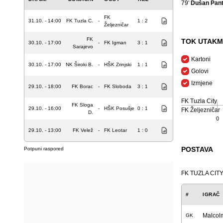
79'
Dušan Pant
FK
31.10. - 14:00
FK Tuzla C.
-
1 : 2
Željezničar
FK
TOK UTAKM
30.10. - 17:00
-
FK Igman
3 : 1
Sarajevo
Kartoni
30.10. - 17:00
NK Široki B.
-
HŠK Zrinjski
1 : 1
Golovi
Izmjene
29.10. - 18:00
FK Borac
-
FK Sloboda
3 : 1
FK Tuzla City
FK Sloga
29.10. - 16:00
-
HŠK Posušje
0 : 1
FK Željezničar
D.
0
29.10. - 13:00
FK Velež
-
FK Leotar
1 : 0
POSTAVA
Potpuni raspored
FK TUZLA CIT
#
IGRAČ
Malcol
GK