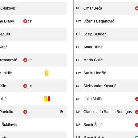
Čeliković
Omar Beća
MF
ne Diaby
Dženis Beganović
FW
68'
leouet
Josip Bender
GK
Karić
Amar Drina
DF
uzmanović
Marin Galić
DF
80'
Mehidić
Armin Hodžić
FW
išić
Aleksandar Kosorić
DF
61'
ukić
Luka Malić
DF
Pantelić
Clarismario Santos Rodrigus
MF
80'
 Šukilović
Semir Štilić
MF
urić
Samir Bekrić
MF