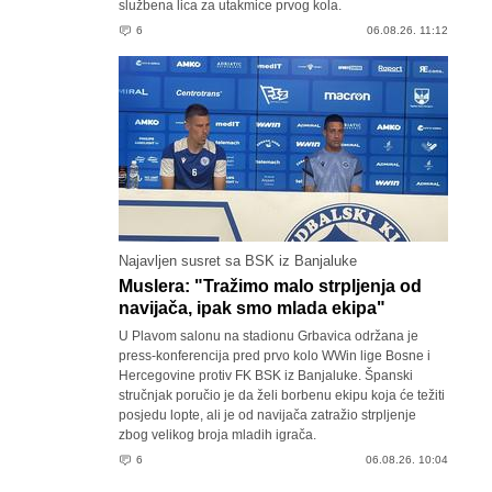
službena lica za utakmice prvog kola.
6
06.08.26. 11:12
Najavljen susret sa BSK iz Banjaluke
Muslera: "Tražimo malo strpljenja od
navijača, ipak smo mlada ekipa"
U Plavom salonu na stadionu Grbavica održana je
press-konferencija pred prvo kolo WWin lige Bosne i
Hercegovine protiv FK BSK iz Banjaluke. Španski
stručnjak poručio je da želi borbenu ekipu koja će težiti
posjedu lopte, ali je od navijača zatražio strpljenje
zbog velikog broja mladih igrača.
6
06.08.26. 10:04