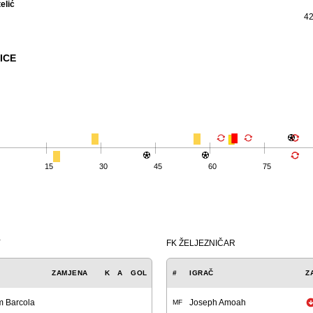
elić
42
ICE
15
30
45
60
75
Y
FK ŽELJEZNIČAR
ZAMJENA
K
A
GOL
#
IGRAČ
Z
m Barcola
Joseph Amoah
MF