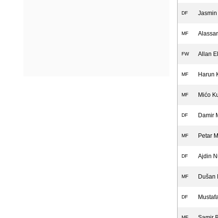
Jasmin 
DF
Alassa
MF
Allan E
FW
Harun 
MF
Mićo K
MF
Damir 
DF
Petar M
MF
Ajdin N
DF
Dušan 
MF
Mustafa
DF
Samir B
MF