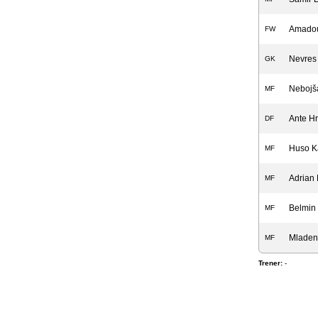
Amadou
FW
Nevres 
GK
Nebojš
MF
Ante H
DF
Huso K
MF
Adrian
MF
Belmin
MF
Mladen
MF
Trener:
-