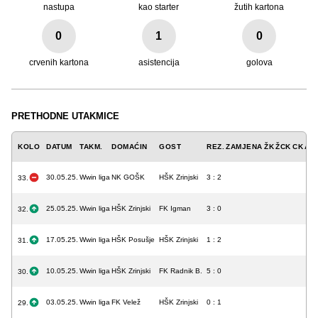
nastupa
kao starter
žutih kartona
0
1
0
crvenih kartona
asistencija
golova
PRETHODNE UTAKMICE
KOLO
DATUM
TAKM.
DOMAĆIN
GOST
REZ.
ZAMJENA
ŽK
ŽCK
CK
A
30.05.25.
Wwin liga
NK GOŠK
HŠK Zrinjski
3 : 2
33.
25.05.25.
Wwin liga
HŠK Zrinjski
FK Igman
3 : 0
32.
17.05.25.
Wwin liga
HŠK Posušje
HŠK Zrinjski
1 : 2
31.
10.05.25.
Wwin liga
HŠK Zrinjski
FK Radnik B.
5 : 0
30.
03.05.25.
Wwin liga
FK Velež
HŠK Zrinjski
0 : 1
29.