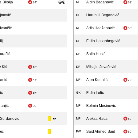
 Bilbija
Ajdin Beganović
MF
84'
69'
jmović
Harun H.Beganović
DF
Ivančić
Adis Hadžanović
MF
55'
lj
Eldin Hasanbegović
DF
aračić
Salih Husić
DF
v Kiš
Mihajlo Jovašević
DF
46'
amić
Alen Kurtalić
MF
57'
79'
ić
Eldin Lolić
GK
46'
anjić
Belmin Mešinović
MF
90'
 Surdanović
Aleksa Raca
MF
69'
pić
Said Ahmed Said
FW
69'