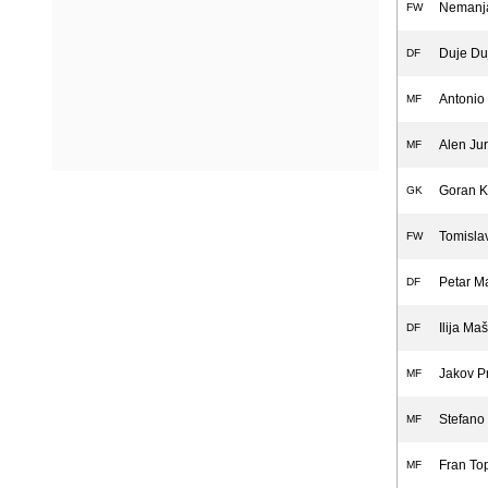
Nemanja
FW
Duje Du
DF
Antonio 
MF
Alen Juri
MF
Goran K
GK
Tomisla
FW
Petar M
DF
Ilija Maš
DF
Jakov Pr
MF
Stefano
MF
Fran To
MF