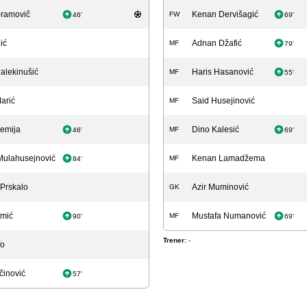
bramovič
Kenan Dervišagić
FW
46'
69'
ić
Adnan Džafić
MF
79'
alekinušić
Haris Hasanović
MF
55'
arić
Said Husejinović
MF
emija
Dino Kalesić
MF
46'
69'
Mulahusejnović
Kenan Lamadžema
MF
84'
 Prskalo
Azir Muminović
GK
amić
Mustafa Numanović
MF
90'
69'
Trener:
-
fo
činović
57'