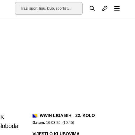
Otvori profil
Pretraga
Otvori
WWIN LIGA BIH - 22. KOLO
FK
Datum:
16.03.25. (19:45)
loboda
VIJESTI O KLUBOVIMA