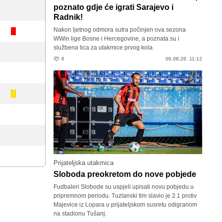
poznato gdje će igrati Sarajevo i
Radnik!
Nakon ljetnog odmora sutra počinjen ova sezona
WWin lige Bosne i Hercegovine, a poznata su i
službena lica za utakmice prvog kola.
6
06.08.26. 11:12
Prijateljska utakmica
Sloboda preokretom do nove pobjede
Fudbaleri Slobode su uspjeli upisati novu pobjedu u
pripremnom periodu. Tuzlanski tim slavio je 2.1 protiv
Majevice iz Lopara u prijateljskom susretu odigranom
na stadionu Tušanj.