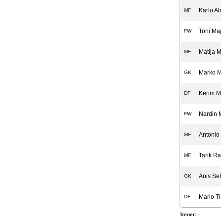
Karlo A
MF
Toni Maj
FW
Matija M
MF
Marko M
GK
Kerim M
DF
Nardin 
FW
Antonio
MF
Tarik R
MF
Anis Se
GK
Mario Ti
DF
Trener:
-