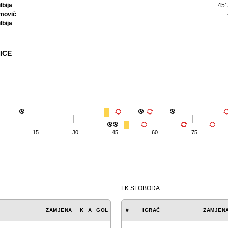
lbija
45'
movič
lbija
ICE
15
30
45
60
75
FK SLOBODA
ZAMJENA
K
A
GOL
#
IGRAČ
ZAMJEN