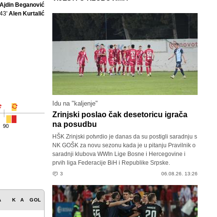
Ajdin Beganović
43'
Alen Kurtalić
Idu na "kaljenje"
Zrinjski poslao čak desetoricu igrača
na posudbu
90
HŠK Zrinjski potvrdio je danas da su postigli saradnju s
NK GOŠK za novu sezonu kada je u pitanju Pravilnik o
saradnji klubova WWIn Lige Bosne i Hercegovine i
prvih liga Federacije BiH i Republike Srpske.
3
06.08.26. 13:26
A
K
A
GOL