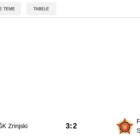
E TEME
TABELE
3
:
2
K Zrinjski
S