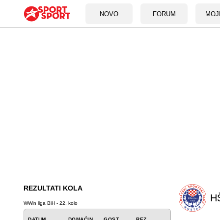
NOVO
FORUM
MOJ
REZULTATI KOLA
HŠ
WWin liga BiH - 22. kolo
DATUM
DOMAĆIN
GOST
REZ