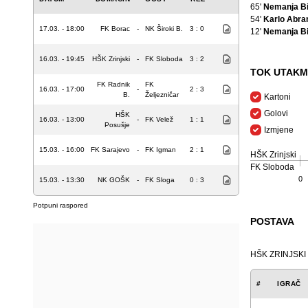
65'
Nemanja Bi
54'
Karlo Abra
17.03. - 18:00
FK Borac
-
NK Široki B.
3 : 0
12'
Nemanja Bi
16.03. - 19:45
HŠK Zrinjski
-
FK Sloboda
3 : 2
TOK UTAKM
FK Radnik
FK
16.03. - 17:00
-
2 : 3
B.
Željezničar
Kartoni
Golovi
HŠK
16.03. - 13:00
-
FK Velež
1 : 1
Posušje
Izmjene
15.03. - 16:00
FK Sarajevo
-
FK Igman
2 : 1
HŠK Zrinjski
FK Sloboda
0
15.03. - 13:30
NK GOŠK
-
FK Sloga
0 : 3
Potpuni raspored
POSTAVA
HŠK ZRINJSKI
#
IGRAČ