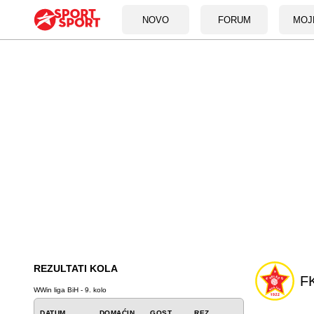
NOVO
FORUM
MOJ
REZULTATI KOLA
FK
WWin liga BiH - 9. kolo
DATUM
DOMAĆIN
GOST
REZ