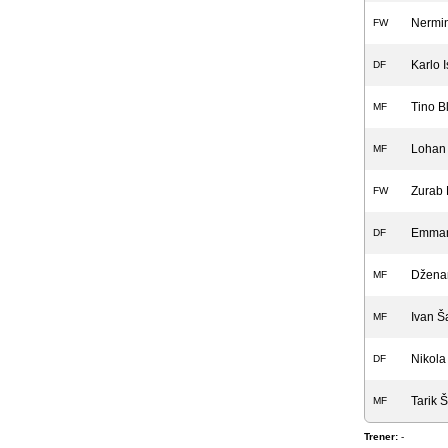
Nermin
FW
Karlo 
DF
Tino B
MF
Lohan
MF
Zurab 
FW
Emman
DF
Džena
MF
Ivan Š
MF
Nikola
DF
Tarik Š
MF
Trener:
-