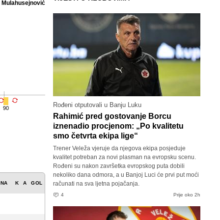
 Mulahusejnović
Rođeni otputovali u Banju Luku
90
Rahimić pred gostovanje Borcu
iznenadio procjenom: „Po kvalitetu
smo četvrta ekipa lige“
Trener Veleža vjeruje da njegova ekipa posjeduje
kvalitet potreban za novi plasman na evropsku scenu.
Rođeni su nakon završetka evropskog puta dobili
nekoliko dana odmora, a u Banjoj Luci će prvi put moći
ENA
K
A
GOL
računati na sva ljetna pojačanja.
4
Prije oko 2h