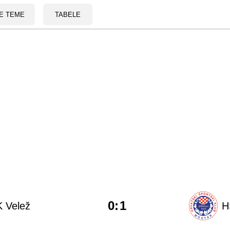
E TEME
TABELE
0
:
1
 Velež
H