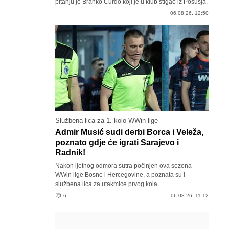
pitanju je Branko Ćurdo koji je u klub stigao iz Posušja.
06.08.26. 12:50
Službena lica za 1. kolo WWin lige
Admir Musić sudi derbi Borca i Veleža,
poznato gdje će igrati Sarajevo i
Radnik!
Nakon ljetnog odmora sutra počinjen ova sezona
WWin lige Bosne i Hercegovine, a poznata su i
službena lica za utakmice prvog kola.
6
06.08.26. 11:12