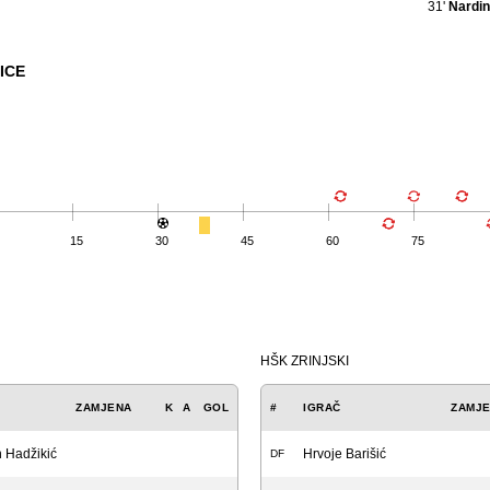
31'
Nardin
ICE
15
30
45
60
75
HŠK ZRINJSKI
ZAMJENA
K
A
GOL
#
IGRAČ
ZAMJ
 Hadžikić
Hrvoje Barišić
DF