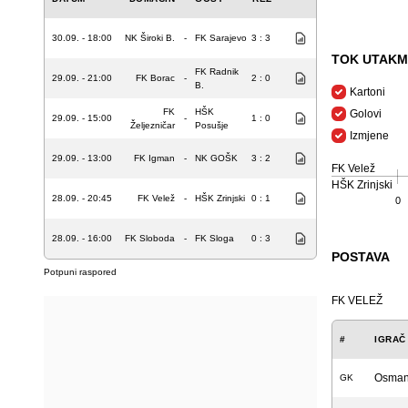
30.09. - 18:00
NK Široki B.
-
FK Sarajevo
3 : 3
TOK UTAKM
FK Radnik
29.09. - 21:00
FK Borac
-
2 : 0
B.
Kartoni
FK
HŠK
Golovi
29.09. - 15:00
-
1 : 0
Željezničar
Posušje
Izmjene
29.09. - 13:00
FK Igman
-
NK GOŠK
3 : 2
FK Velež
HŠK Zrinjski
28.09. - 20:45
FK Velež
-
HŠK Zrinjski
0 : 1
0
28.09. - 16:00
FK Sloboda
-
FK Sloga
0 : 3
POSTAVA
Potpuni raspored
FK VELEŽ
#
IGRAČ
Osman
GK