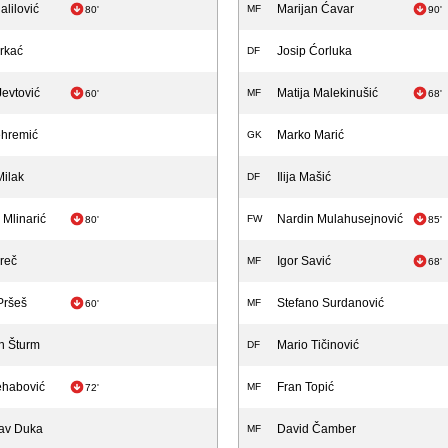
alilović
Marijan Ćavar
MF
80'
90'
rkać
Josip Ćorluka
DF
Jevtović
Matija Malekinušić
MF
60'
68'
ehremić
Marko Marić
GK
ilak
Ilija Mašić
DF
 Mlinarić
Nardin Mulahusejnović
FW
80'
85'
reč
Igor Savić
MF
68'
Pršeš
Stefano Surdanović
MF
60'
n Šturm
Mario Tičinović
DF
ehabović
Fran Topić
MF
72'
av Duka
David Čamber
MF