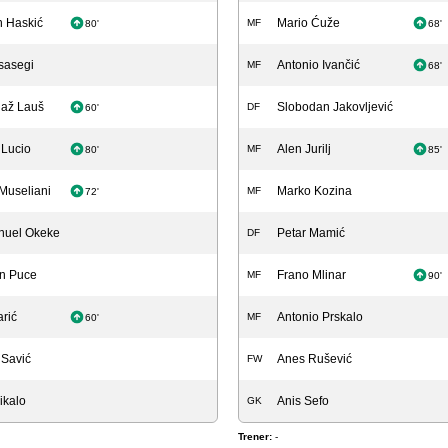
 Haskić
Mario Ćuže
MF
80'
68'
Isasegi
Antonio Ivančić
MF
68'
laž Lauš
Slobodan Jakovljević
DF
60'
 Lucio
Alen Jurilj
MF
80'
85'
Museliani
Marko Kozina
MF
72'
uel Okeke
Petar Mamić
DF
n Puce
Frano Mlinar
MF
90'
arić
Antonio Prskalo
MF
60'
 Savić
Anes Rušević
FW
ikalo
Anis Sefo
GK
Trener:
-