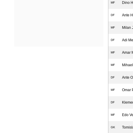
Dino H
MF
Ante H
DF
Milan 
MF
Adi M
DF
Amar M
MF
Mihael
MF
Ante O
DF
Omar 
MF
Kleme
DF
Edo V
MF
Tomisl
GK