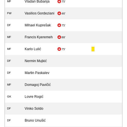
Vladan Bubanja
MF
75'
Vasilios Gordeziani
FW
46'
Mihael Kuprešak
DF
75'
Francis Kyeremeh
MF
88'
Karlo Lulić
MF
75'
Nermin Mujkić
DF
Martin Paskalev
DF
Domagoj Pavičić
MF
Lovre Rogić
GK
Vinko Soldo
DF
Bruno Unušić
DF