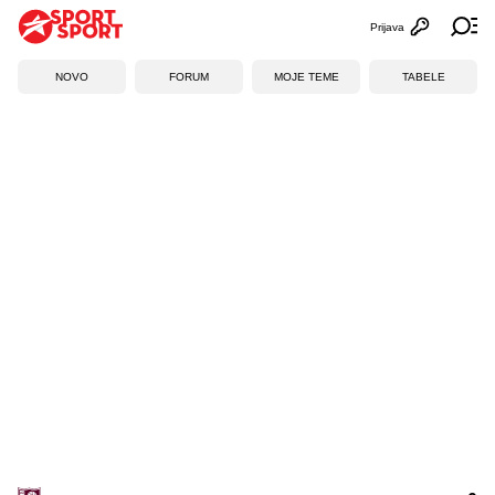
Prijava
Otvori profi
Ot
NOVO
FORUM
MOJE TEME
TABELE