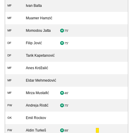
Ivan Balta
MF
Muamer Hamzić
MF
Momodou Jatta
MF
75'
Filip Jović
DF
75'
Tarik Kapetanović
DF
Anes Krdžalić
MF
Eldar Mehmedović
MF
Mirza Mustafić
MF
46'
Andreja Ristić
FW
75'
Emil Rockov
GK
Aldin Turkeš
FW
88'