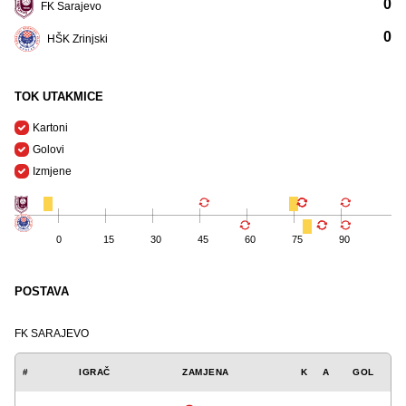
0
FK Sarajevo
0
HŠK Zrinjski
TOK UTAKMICE
Kartoni
Golovi
Izmjene
0
15
30
45
60
75
90
POSTAVA
FK SARAJEVO
#
IGRAČ
ZAMJENA
K
A
GOL