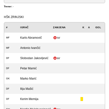
Trener:
-
HŠK ZRINJSKI
#
IGRAČ
ZAMJENA
K
A
GOL
Karlo Abramovič
MF
58'
Antonio Ivančić
MF
Slobodan Jakovljević
DF
88'
Petar Mamić
DF
Marko Marić
GK
Ilija Mašić
DF
Kerim Memija
DF