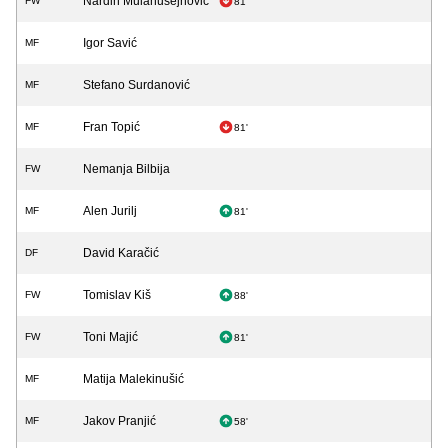
Nardin Mulahusejnović
FW
81'
Igor Savić
MF
Stefano Surdanović
MF
Fran Topić
MF
81'
Nemanja Bilbija
FW
Alen Jurilj
MF
81'
David Karačić
DF
Tomislav Kiš
FW
88'
Toni Majić
FW
81'
Matija Malekinušić
MF
Jakov Pranjić
MF
58'