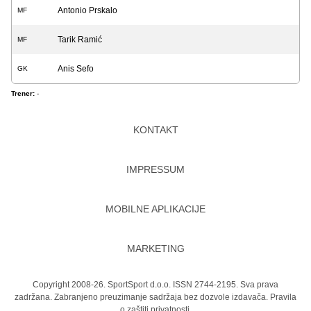
Antonio Prskalo
MF
Tarik Ramić
MF
Anis Sefo
GK
Trener:
-
KONTAKT
IMPRESSUM
MOBILNE APLIKACIJE
MARKETING
Copyright 2008-26. SportSport d.o.o. ISSN 2744-2195. Sva prava
zadržana. Zabranjeno preuzimanje sadržaja bez dozvole izdavača.
Pravila
o zaštiti privatnosti.