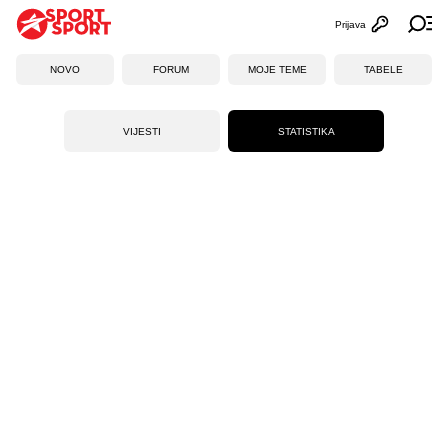
Prijava
Otvori profi
Ot
NOVO
FORUM
MOJE TEME
TABELE
VIJESTI
STATISTIKA