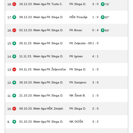
16.12.23.
Wwin liga
FK Tuzla C.
FK Sloga D.
3 : 0
18.
74'
09.12.23.
Wwin liga
FK Sloga D.
HŠK Posušje
1 : 0
17.
87'
02.12.23.
Wwin liga
FK Sloga D.
FK Borac
0 : 4
16.
64'
26.11.23.
Wwin liga
FK Sloga D.
FK Zvijezda - 09
1 : 0
15.
11.11.23.
Wwin liga
FK Sloga D.
FK Igman
4 : 1
14.
04.11.23.
Wwin liga
FK Željezničar
FK Sloga D.
1 : 0
13.
28.10.23.
Wwin liga
FK Sloga D.
FK Sarajevo
3 : 0
12.
21.10.23.
Wwin liga
FK Sloga D.
NK Široki B.
1 : 0
11.
09.10.23.
Wwin liga
HŠK Zrinjski
FK Sloga D.
2 : 0
10.
01.10.23.
Wwin liga
FK Sloga D.
NK GOŠK
3 : 2
9.