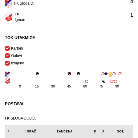
4
FK Sloga D.
FK
1
Igman
TOK UTAKMICE
Kartoni
Golovi
Izmjene
0
15
30
45
60
75
90
POSTAVA
FK SLOGA DOBOJ
#
IGRAČ
ZAMJENA
K
A
GOL