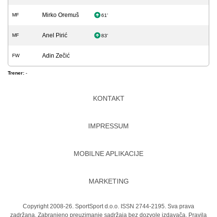
Mirko Oremuš
MF
61'
Anel Pirić
MF
83'
Adin Zečić
FW
Trener:
-
KONTAKT
IMPRESSUM
MOBILNE APLIKACIJE
MARKETING
Copyright 2008-26. SportSport d.o.o. ISSN 2744-2195. Sva prava
zadržana. Zabranjeno preuzimanje sadržaja bez dozvole izdavača.
Pravila