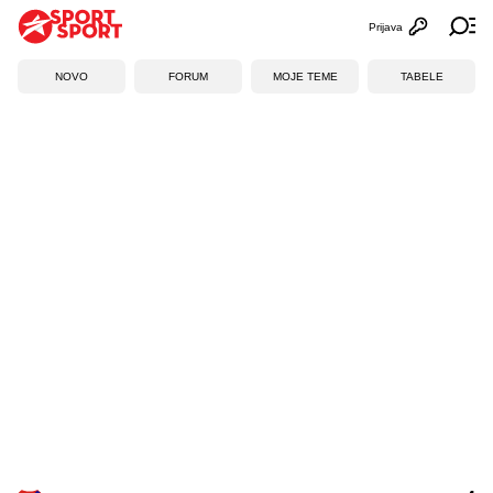
Prijava
Otvori profi
Ot
NOVO
FORUM
MOJE TEME
TABELE