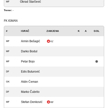
Obrad Starčević
MF
Trener:
-
FK IGMAN
#
IGRAČ
ZAMJENA
K
A
GOL
Armin Bešagić
MF
61'
Darko Bodul
MF
Petar Bojo
MF
Edis Buturović
DF
Aldin Ćeman
GK
Marko Čubrilo
DF
Stefan Denković
MF
86'