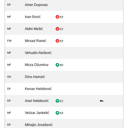
Amer Dupovac
DF
Ivan Đorić
MF
83'
Aldin Mešić
MF
61'
Mirsad Ramić
FW
83'
Vehudin Alešević
MF
Mirza Džumhur
MF
86'
Dino Hamzić
GK
Kenan Hebibović
DF
Anel Hebibović
DF
61'
Velizar Janketić
MF
83'
Mihajlo Jovašević
DF