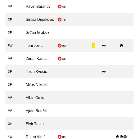
Pavel Baranov
MF
46'
Siniša Dujaković
DF
75'
Srđan Grabez
DF
Toni Jović
FW
90'
Zoran Karač
MF
46'
Josip Kvesić
DF
Miloš Nikolić
DF
Albin Omić
MF
Ajdin Redžić
MF
Elvir Trako
GK
Dejan Vidić
FW
85'