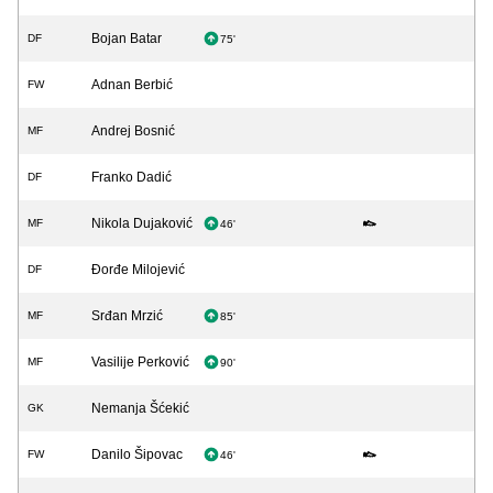
Bojan Batar
DF
75'
Adnan Berbić
FW
Andrej Bosnić
MF
Franko Dadić
DF
Nikola Dujaković
MF
46'
Đorđe Milojević
DF
Srđan Mrzić
MF
85'
Vasilije Perković
MF
90'
Nemanja Šćekić
GK
Danilo Šipovac
FW
46'