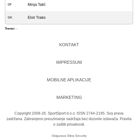
Minja Tatić
DF
Elvir Trako
GK
Trener:
-
KONTAKT
IMPRESSUM
MOBILNE APLIKACIJE
MARKETING
Copyright 2008-26. SportSport d.o.o. ISSN 2744-2195. Sva prava
zadržana. Zabranjeno preuzimanje sadržaja bez dozvole izdavača.
Pravila
o zaštiti privatnosti.
Osigurava
Sikra Security