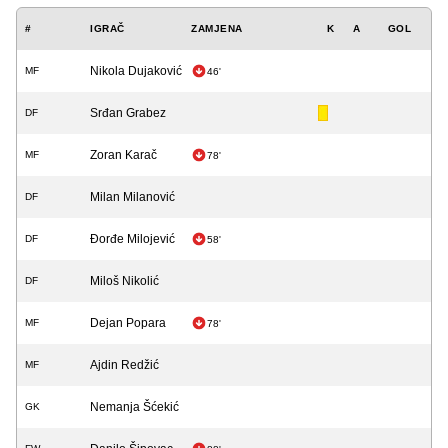
#
IGRAČ
ZAMJENA
K
A
GOL
Nikola Dujaković
MF
46'
Srđan Grabez
DF
Zoran Karač
MF
78'
Milan Milanović
DF
Đorđe Milojević
DF
58'
Miloš Nikolić
DF
Dejan Popara
MF
78'
Ajdin Redžić
MF
Nemanja Šćekić
GK