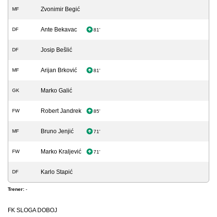
Zvonimir Begić
MF
Ante Bekavac
DF
81'
Josip Bešlić
DF
Arijan Brković
MF
81'
Marko Galić
GK
Robert Jandrek
FW
85'
Bruno Jenjić
MF
71'
Marko Kraljević
FW
71'
Karlo Stapić
DF
Trener:
-
FK SLOGA DOBOJ