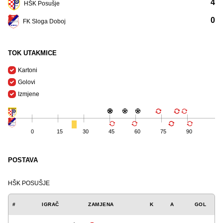
4
HŠK Posušje
0
FK Sloga Doboj
TOK UTAKMICE
Kartoni
Golovi
Izmjene
0
15
30
45
60
75
90
POSTAVA
HŠK POSUŠJE
#
IGRAČ
ZAMJENA
K
A
GOL