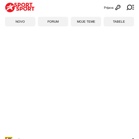
Prijava
Otvori profi
Ot
NOVO
FORUM
MOJE TEME
TABELE