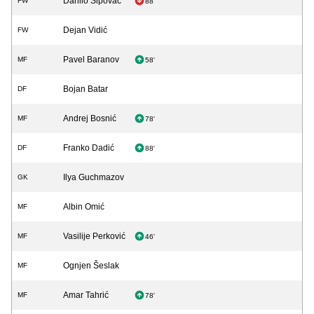
Danilo Šipovac
FW
88'
Dejan Vidić
FW
Pavel Baranov
MF
58'
Bojan Batar
DF
Andrej Bosnić
MF
78'
Franko Dadić
DF
88'
Ilya Guchmazov
GK
Albin Omić
MF
Vasilije Perković
MF
46'
Ognjen Šeslak
MF
Amar Tahrić
MF
78'