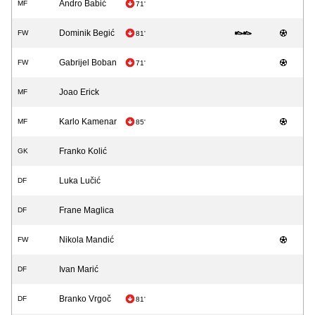
Andro Babić
MF
71'
Dominik Begić
FW
81'
Gabrijel Boban
FW
71'
Joao Erick
MF
Karlo Kamenar
MF
85'
Franko Kolić
GK
Luka Lučić
DF
Frane Maglica
DF
Nikola Mandić
FW
Ivan Marić
DF
Branko Vrgoč
DF
81'