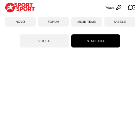
Prijava
Otvori profi
Ot
NOVO
FORUM
MOJE TEME
TABELE
VIJESTI
STATISTIKA