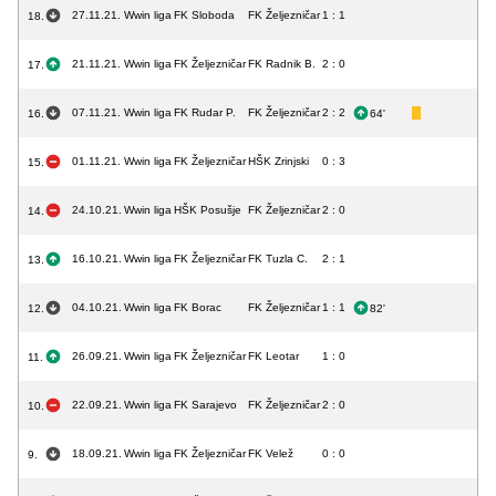
27.11.21.
Wwin liga
FK Sloboda
FK Željezničar
1 : 1
18.
21.11.21.
Wwin liga
FK Željezničar
FK Radnik B.
2 : 0
17.
07.11.21.
Wwin liga
FK Rudar P.
FK Željezničar
2 : 2
16.
64'
01.11.21.
Wwin liga
FK Željezničar
HŠK Zrinjski
0 : 3
15.
24.10.21.
Wwin liga
HŠK Posušje
FK Željezničar
2 : 0
14.
16.10.21.
Wwin liga
FK Željezničar
FK Tuzla C.
2 : 1
13.
04.10.21.
Wwin liga
FK Borac
FK Željezničar
1 : 1
12.
82'
26.09.21.
Wwin liga
FK Željezničar
FK Leotar
1 : 0
11.
22.09.21.
Wwin liga
FK Sarajevo
FK Željezničar
2 : 0
10.
18.09.21.
Wwin liga
FK Željezničar
FK Velež
0 : 0
9.