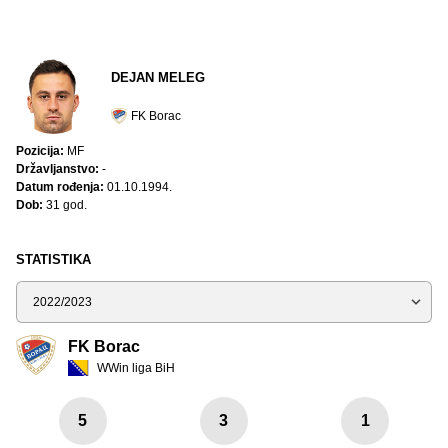
DEJAN MELEG
FK Borac
Pozicija:
MF
Državljanstvo:
-
Datum rođenja:
01.10.1994.
Dob:
31 god.
STATISTIKA
Sezona
FK Borac
WWin liga BiH
5
3
1