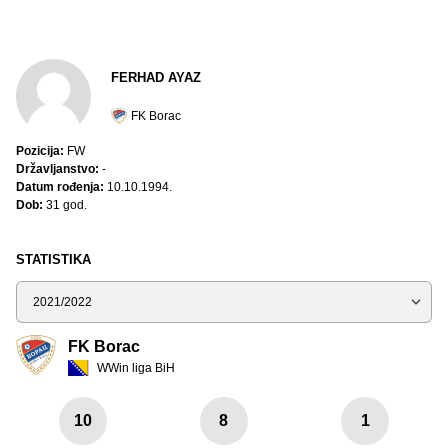
FERHAD AYAZ
FK Borac
Pozicija:
FW
Državljanstvo:
-
Datum rođenja:
10.10.1994.
Dob:
31 god.
STATISTIKA
Sezona
FK Borac
WWin liga BiH
10
8
1