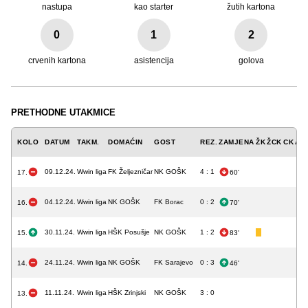
nastupa
kao starter
žutih kartona
0
1
2
crvenih kartona
asistencija
golova
PRETHODNE UTAKMICE
KOLO
DATUM
TAKM.
DOMAĆIN
GOST
REZ.
ZAMJENA
ŽK
ŽCK
CK
A
09.12.24.
Wwin liga
FK Željezničar
NK GOŠK
4 : 1
17.
60'
04.12.24.
Wwin liga
NK GOŠK
FK Borac
0 : 2
16.
70'
30.11.24.
Wwin liga
HŠK Posušje
NK GOŠK
1 : 2
15.
83'
24.11.24.
Wwin liga
NK GOŠK
FK Sarajevo
0 : 3
14.
46'
11.11.24.
Wwin liga
HŠK Zrinjski
NK GOŠK
3 : 0
13.