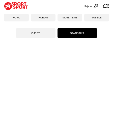
Prijava
Otvori profi
Ot
NOVO
FORUM
MOJE TEME
TABELE
VIJESTI
STATISTIKA