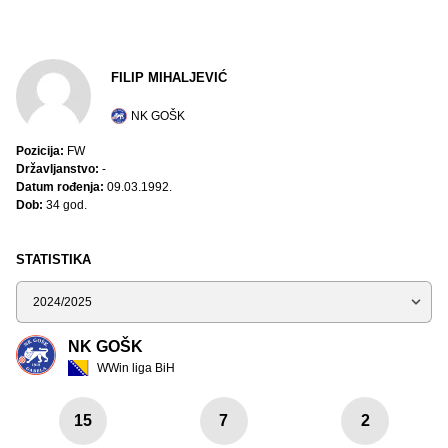
FILIP MIHALJEVIĆ
NK GOŠK
Pozicija:
FW
Državljanstvo:
-
Datum rođenja:
09.03.1992.
Dob:
34 god.
STATISTIKA
Sezona
NK GOŠK
WWin liga BiH
15
7
2