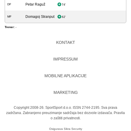
Petar Raguž
DF
74'
Domagoj Stranput
MF
62'
Trener:
-
KONTAKT
IMPRESSUM
MOBILNE APLIKACIJE
MARKETING
Copyright 2008-26. SportSport d.o.o. ISSN 2744-2195. Sva prava
zadržana. Zabranjeno preuzimanje sadržaja bez dozvole izdavača.
Pravila
o zaštiti privatnosti.
Osigurava
Sikra Security