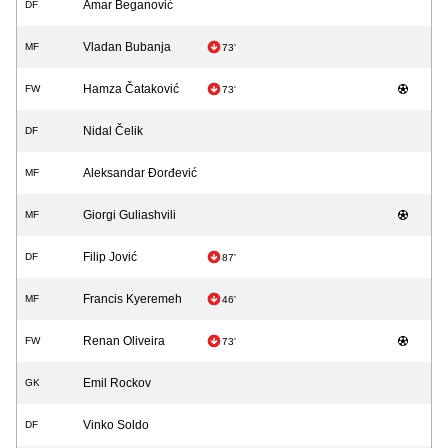
Amar Beganović
DF
Vladan Bubanja
MF
73'
Hamza Čataković
FW
73'
Nidal Čelik
DF
Aleksandar Đorđević
MF
Giorgi Guliashvili
MF
Filip Jović
DF
87'
Francis Kyeremeh
MF
46'
Renan Oliveira
FW
73'
Emil Rockov
GK
Vinko Soldo
DF