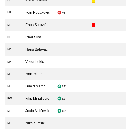
Marko Mandić
DF
Ivan Novaković
MF
46'
Enes Sipović
DF
Riad Šuta
DF
Haris Balavac
MF
Viktor Lukić
MF
IvaN Marić
MF
David Martić
MF
74'
Filip Mihaljević
FW
62'
Josip Miličević
DF
46'
Nikola Perić
MF