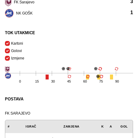
3
FK Sarajevo
1
NK GOŠK
TOK UTAKMICE
Kartoni
Golovi
Izmjene
0
15
30
45
60
75
90
POSTAVA
FK SARAJEVO
#
IGRAČ
ZAMJENA
K
A
GOL