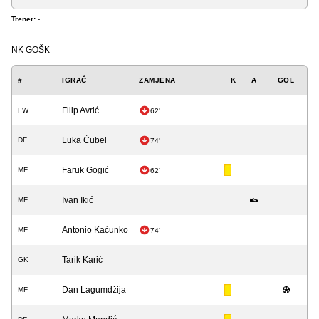
Trener:
-
NK GOŠK
#
IGRAČ
ZAMJENA
K
A
GOL
Filip Avrić
FW
62'
Luka Ćubel
DF
74'
Faruk Gogić
MF
62'
Ivan Ikić
MF
Antonio Kaćunko
MF
74'
Tarik Karić
GK
Dan Lagumdžija
MF