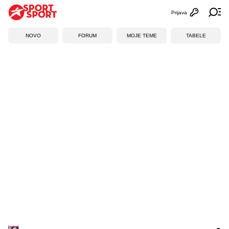
Prijava
Otvori profi
Ot
NOVO
FORUM
MOJE TEME
TABELE