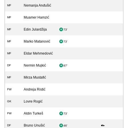
Nemanja Anđušić
MF
Muamer Hamzić
MF
Edin Julardžija
MF
73'
Marko Matanović
MF
73'
Eldar Mehmedović
MF
Nermin Mujkić
DF
87'
Mirza Mustafić
MF
Andreja Ristić
FW
Lovre Rogić
GK
Aldin Turkeš
FW
73'
Bruno Unušić
DF
46'