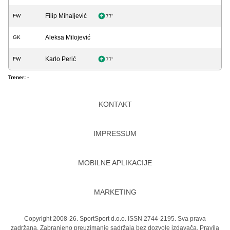
Filip Mihaljević
FW
77'
Aleksa Milojević
GK
Karlo Perić
FW
77'
Trener:
-
KONTAKT
IMPRESSUM
MOBILNE APLIKACIJE
MARKETING
Copyright 2008-26. SportSport d.o.o. ISSN 2744-2195. Sva prava
zadržana. Zabranjeno preuzimanje sadržaja bez dozvole izdavača.
Pravila