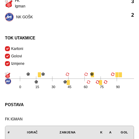
FK
3
Igman
2
NK GOŠK
TOK UTAKMICE
Kartoni
Golovi
Izmjene
0
15
30
45
60
75
90
POSTAVA
FK IGMAN
#
IGRAČ
ZAMJENA
K
A
GOL