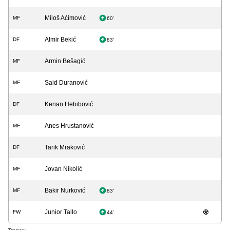
Miloš Aćimović
MF
60'
Almir Bekić
DF
83'
Armin Bešagić
MF
Said Duranović
MF
Kenan Hebibović
DF
Anes Hrustanović
MF
Tarik Mraković
DF
Jovan Nikolić
MF
Bakir Nurković
MF
83'
Junior Tallo
FW
44'