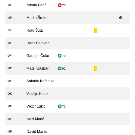
Nikola Perić
MF
70'
Martin Šroler
MF
Riad Šuta
DF
Haris Balavac
MF
Gabrijel Čoko
DF
70'
Matej Gašpar
MF
62'
Antonio Kaćunko
MF
Vasilije Kolak
GK
Viktor Lukić
MF
70'
IvaN Marić
MF
David Martić
MF