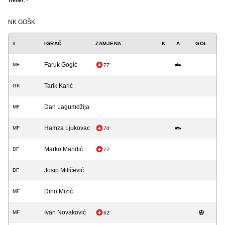
Trener:
-
NK GOŠK
#
IGRAČ
ZAMJENA
K
A
GOL
Faruk Gogić
MF
77'
Tarik Karić
GK
Dan Lagumdžija
MF
Hamza Ljukovac
MF
70'
Marko Mandić
DF
77'
Josip Miličević
DF
Dino Mizić
MF
Ivan Novaković
MF
62'