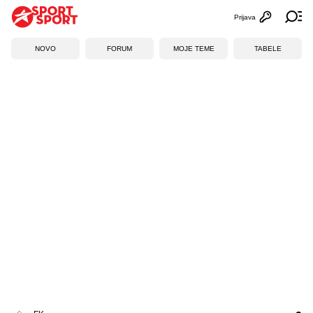
Prijava
Otvori profi
Ot
NOVO
FORUM
MOJE TEME
TABELE