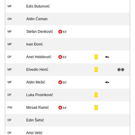
Edis Buturović
MF
Aldin Ćeman
GK
Stefan Denković
MF
83'
Ivan Đorić
MF
Anel Hebibović
DF
83'
Elvedin Herić
MF
Aldin Mešić
MF
60'
Luka Posinković
DF
Mirsad Ramić
FW
44'
Edin Šehić
DF
Amir Velić
DF