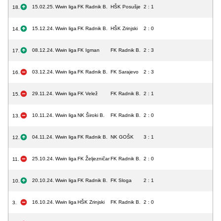
15.02.25.
Wwin liga
FK Radnik B.
HŠK Posušje
2 : 1
18.
15.12.24.
Wwin liga
FK Radnik B.
HŠK Zrinjski
2 : 0
14.
08.12.24.
Wwin liga
FK Igman
FK Radnik B.
2 : 3
17.
03.12.24.
Wwin liga
FK Radnik B.
FK Sarajevo
2 : 3
16.
29.11.24.
Wwin liga
FK Velež
FK Radnik B.
2 : 1
15.
10.11.24.
Wwin liga
NK Široki B.
FK Radnik B.
2 : 0
13.
04.11.24.
Wwin liga
FK Radnik B.
NK GOŠK
3 : 1
12.
25.10.24.
Wwin liga
FK Željezničar
FK Radnik B.
2 : 0
11.
20.10.24.
Wwin liga
FK Radnik B.
FK Sloga
2 : 1
10.
16.10.24.
Wwin liga
HŠK Zrinjski
FK Radnik B.
2 : 0
3.