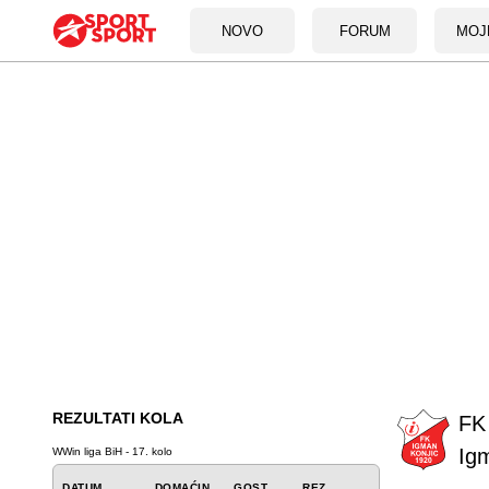
NOVO
FORUM
MOJ
REZULTATI KOLA
FK
Ig
WWin liga BiH - 17. kolo
DATUM
DOMAĆIN
GOST
REZ