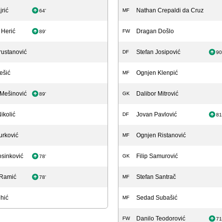
jrić
Nathan Crepaldi da Cruz
MF
64'
 Herić
Dragan Došlo
FW
89'
ustanović
Stefan Josipović
DF
90
ešić
Ognjen Klenpić
MF
Mešinović
Dalibor Mitrović
GK
89'
ikolić
Jovan Pavlović
DF
81
urković
Ognjen Ristanović
MF
sinković
Filip Samurović
GK
78'
 Ramić
Stefan Santrač
MF
78'
hić
Sedad Subašić
MF
Danilo Teodorović
FW
71