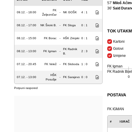
57'
Miloš Aćim
36'
Said Duran
FK
09.12. - 18:00
-
NK GOŠK
4 : 1
Željezničar
08.12. - 17:00
NK Široki B.
-
FK Sloga
0 : 1
TOK UTAKM
08.12. - 15:00
FK Borac
-
HŠK Zrinjski
0 : 1
Kartoni
Golovi
FK Radnik
08.12. - 13:00
FK Igman
-
2 : 3
B.
Izmjene
07.12. - 20:45
FK Velež
-
FK Sloboda
1 : 0
FK Igman
FK Radnik Bijel
HŠK
0
07.12. - 13:00
-
FK Sarajevo
0 : 0
Posušje
Potpuni raspored
POSTAVA
FK IGMAN
#
IGRAČ