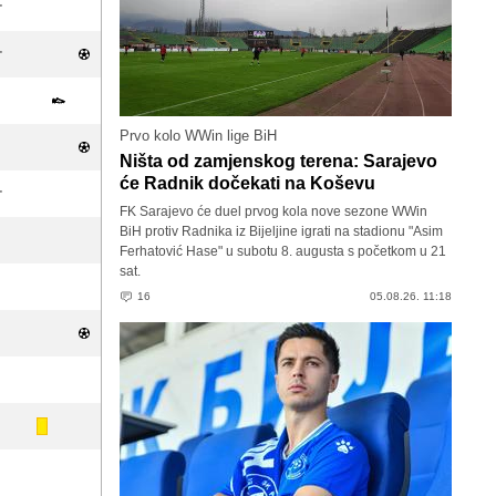
'
'
Prvo kolo WWin lige BiH
Ništa od zamjenskog terena: Sarajevo
će Radnik dočekati na Koševu
'
FK Sarajevo će duel prvog kola nove sezone WWin
BiH protiv Radnika iz Bijeljine igrati na stadionu "Asim
Ferhatović Hase" u subotu 8. augusta s početkom u 21
sat.
16
05.08.26. 11:18