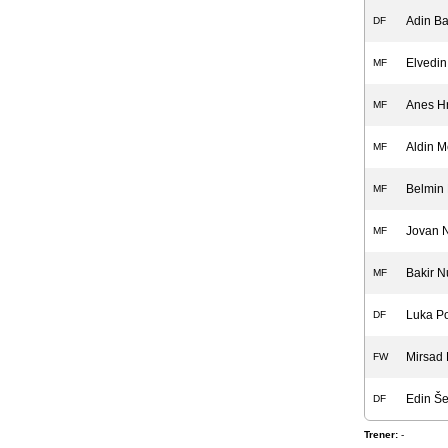
Adin Ba
DF
Elvedin
MF
Anes Hr
MF
Aldin M
MF
Belmin 
MF
Jovan N
MF
Bakir N
MF
Luka Po
DF
Mirsad
FW
Edin Še
DF
Trener:
-