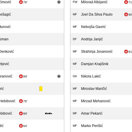
ćimović
Milorad Albijanić
FW
78'
71
Bešagić
Joel Da Silva Paulo
MF
90
turović
Nebojša Gavrić
MF
Ćeman
Andrija Janjić
DF
Denković
Strahinja Jovanović
MF
81
ljević
Damjan Krajišnik
MF
ranović
Nikola Lakić
GK
89'
rić
Miroslav Maričić
MF
Hebibović
Mirzad Mehanović
MF
78'
bibović
Amar Pekarić
MF
89'
lić
Marko Perišić
MF
64'