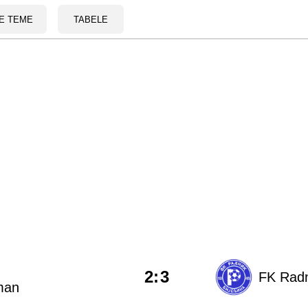
E TEME
TABELE
2
:
3
FK Radni
man