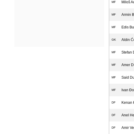
Miloš A
MF
Armin 
MF
Edis Bu
MF
Aldin 
GK
Stefan 
MF
Amer Dr
MF
Said Du
MF
Ivan Đo
MF
Kenan 
DF
Anel He
DF
Amir Ve
DF