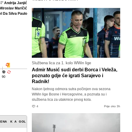
87'
Andrija Janjić
Miroslav Maričić
el Da Silva Paulo
Službena lica za 1. kolo WWin lige
Admir Musić sudi derbi Borca i Veleža,
poznato gdje će igrati Sarajevo i
90
Radnik!
Nakon ljetnog odmora sutra počinjen ova sezona
WWin lige Bosne i Hercegovine, a poznata su i
službena lica za utakmice prvog kola.
4
Prije oko 3h
JENA
K
A
GOL