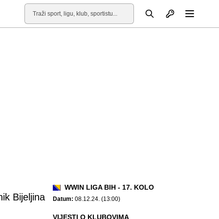
Otvori profil
Pretraga
Otvori
WWIN LIGA BIH - 17. KOLO
k Bijeljina
Datum:
08.12.24. (13:00)
VIJESTI O KLUBOVIMA