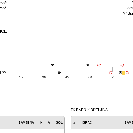
ović
ović
77'
40'
Jo
ICE
jina
15
30
45
60
75
FK RADNIK BIJELJINA
ZAMJENA
K
A
GOL
#
IGRAČ
ZAM