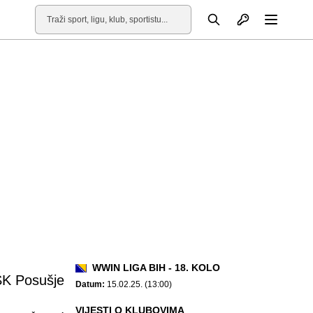
Otvori profil
Pretraga
Otvori
WWIN LIGA BIH - 18. KOLO
K Posušje
Datum:
15.02.25. (13:00)
VIJESTI O KLUBOVIMA