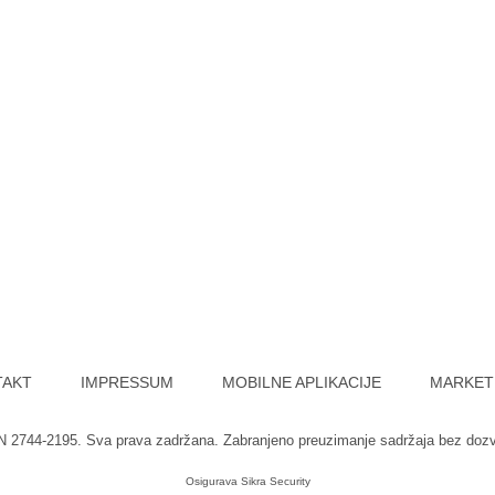
TAKT
IMPRESSUM
MOBILNE APLIKACIJE
MARKET
SN 2744-2195. Sva prava zadržana. Zabranjeno preuzimanje sadržaja bez doz
Osigurava
Sikra Security