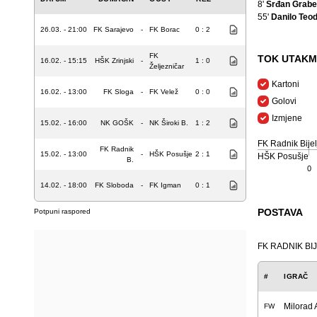
8'
Srđan Grabe
55'
Danilo Teo
26.03. - 21:00
FK Sarajevo
-
FK Borac
0 : 2
FK
TOK UTAKM
16.02. - 15:15
HŠK Zrinjski
-
1 : 0
Željezničar
Kartoni
16.02. - 13:00
FK Sloga
-
FK Velež
0 : 0
Golovi
Izmjene
15.02. - 16:00
NK GOŠK
-
NK Široki B.
1 : 2
FK Radnik Bijel
FK Radnik
15.02. - 13:00
-
HŠK Posušje
2 : 1
HŠK Posušje
B.
0
14.02. - 18:00
FK Sloboda
-
FK Igman
0 : 1
POSTAVA
Potpuni raspored
FK RADNIK BI
#
IGRAČ
Milorad 
FW