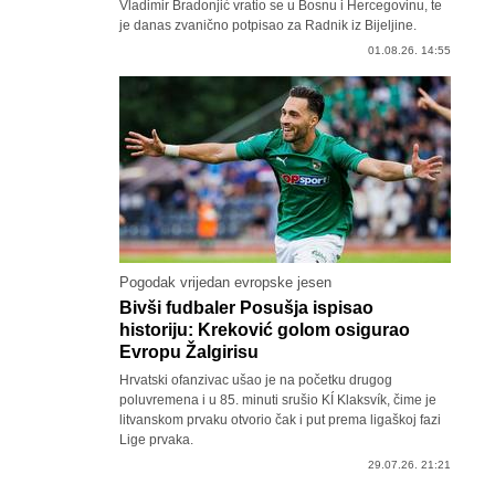
Vladimir Bradonjić vratio se u Bosnu i Hercegovinu, te
je danas zvanično potpisao za Radnik iz Bijeljine.
01.08.26. 14:55
Pogodak vrijedan evropske jesen
Bivši fudbaler Posušja ispisao
historiju: Kreković golom osigurao
Evropu Žalgirisu
Hrvatski ofanzivac ušao je na početku drugog
poluvremena i u 85. minuti srušio KÍ Klaksvík, čime je
litvanskom prvaku otvorio čak i put prema ligaškoj fazi
Lige prvaka.
29.07.26. 21:21