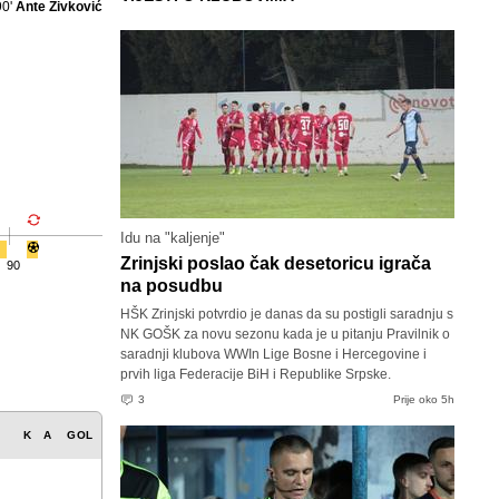
90'
Ante Živković
Idu na "kaljenje"
Zrinjski poslao čak desetoricu igrača
90
na posudbu
HŠK Zrinjski potvrdio je danas da su postigli saradnju s
NK GOŠK za novu sezonu kada je u pitanju Pravilnik o
saradnji klubova WWIn Lige Bosne i Hercegovine i
prvih liga Federacije BiH i Republike Srpske.
3
Prije oko 5h
K
A
GOL