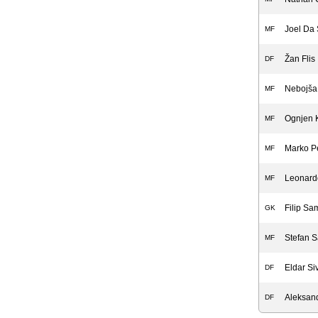
Joel Da 
MF
Žan Flis
DF
Nebojša
MF
Ognjen 
MF
Marko Pe
MF
Leonard
MF
Filip Sa
GK
Stefan S
MF
Eldar Si
DF
Aleksand
DF