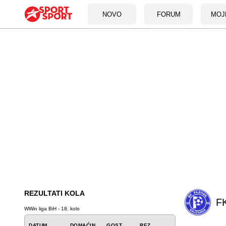
NOVO
FORUM
MOJ
REZULTATI KOLA
FK
WWin liga BiH - 18. kolo
DATUM
DOMAĆIN
GOST
REZ