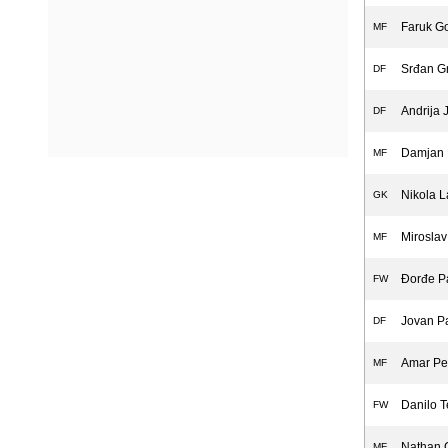
Faruk G
MF
Srđan G
DF
Andrija 
DF
Damjan K
MF
Nikola L
GK
Miroslav
MF
Đorđe Pa
FW
Jovan Pa
DF
Amar Pe
MF
Danilo T
FW
Nathan 
MF