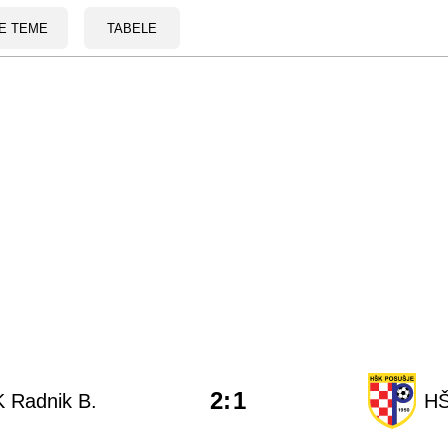
E TEME
TABELE
2
:
1
 Radnik B.
HŠ