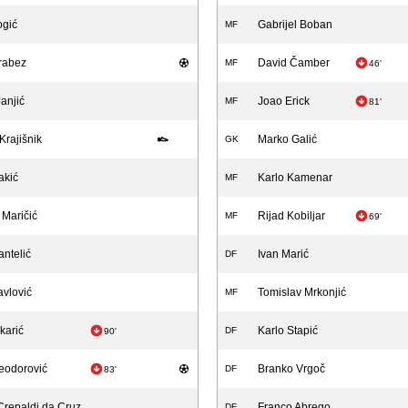
ogić
Gabrijel Boban
MF
rabez
David Čamber
MF
46'
Janjić
Joao Erick
MF
81'
rajišnik
Marko Galić
GK
akić
Karlo Kamenar
MF
 Maričić
Rijad Kobiljar
MF
69'
ntelić
Ivan Marić
DF
vlović
Tomislav Mrkonjić
MF
karić
Karlo Stapić
DF
90'
eodorović
Branko Vrgoč
DF
83'
Crepaldi da Cruz
Franco Abrego
DF