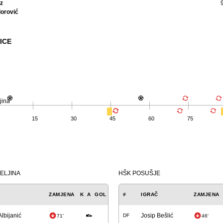
z
dorović
ICE
jina
15
30
45
60
75
JELJINA
HŠK POSUŠJE
ZAMJENA
K
A
GOL
#
IGRAČ
ZAMJENA
Albijanić
Josip Bešlić
DF
71'
46'