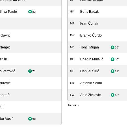
Silva Paulo
Boris Bačak
GK
83'
Fran Čuljak
MF
 Gavrić
Branko Ćurdo
FW
Klenpić
Tonći Mujan
MF
69'
rišić
Enedin Mulalić
DF
46'
o Petrović
Danijel Širić
MF
71'
81'
murović
Antonio Soldo
GK
antrač
Ante Živković
FW
46'
Trener:
-
vac
ar Vasić
90'