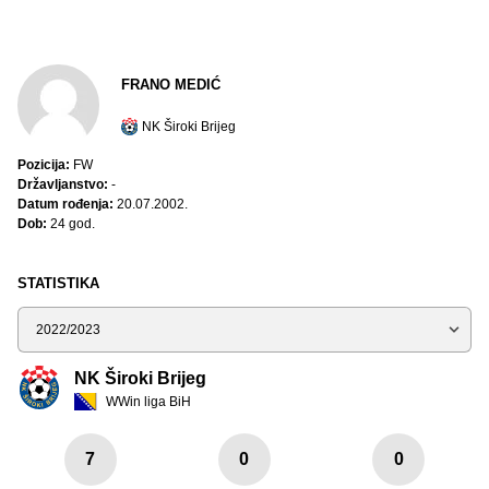
FRANO MEDIĆ
NK Široki Brijeg
Pozicija:
FW
Državljanstvo:
-
Datum rođenja:
20.07.2002.
Dob:
24 god.
STATISTIKA
Sezona
NK Široki Brijeg
WWin liga BiH
7
0
0