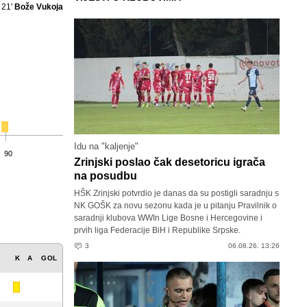
21'
Bože Vukoja
Idu na "kaljenje"
90
Zrinjski poslao čak desetoricu igrača
na posudbu
HŠK Zrinjski potvrdio je danas da su postigli saradnju s
NK GOŠK za novu sezonu kada je u pitanju Pravilnik o
saradnji klubova WWIn Lige Bosne i Hercegovine i
prvih liga Federacije BiH i Republike Srpske.
3
06.08.26. 13:26
K
A
GOL