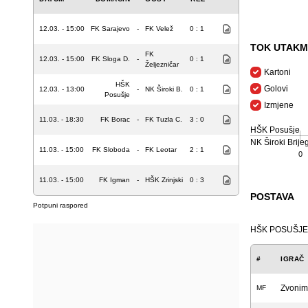
12.03. - 15:00
FK Sarajevo
-
FK Velež
0 : 1
TOK UTAKM
FK
12.03. - 15:00
FK Sloga D.
-
0 : 1
Željezničar
Kartoni
HŠK
Golovi
12.03. - 13:00
-
NK Široki B.
0 : 1
Posušje
Izmjene
11.03. - 18:30
FK Borac
-
FK Tuzla C.
3 : 0
HŠK Posušje
NK Široki Brije
11.03. - 15:00
FK Sloboda
-
FK Leotar
2 : 1
0
11.03. - 15:00
FK Igman
-
HŠK Zrinjski
0 : 3
POSTAVA
Potpuni raspored
HŠK POSUŠJE
#
IGRAČ
Zvonim
MF