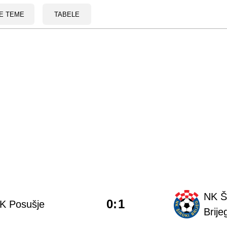
E TEME
TABELE
NK Ši
0
:
1
K Posušje
Brije