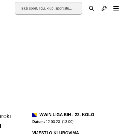
Otvori profil
Pretraga
Otvori
WWIN LIGA BIH - 22. KOLO
roki
Datum:
12.03.23. (13:00)
g
VIJESTI O KLUBOVIMA