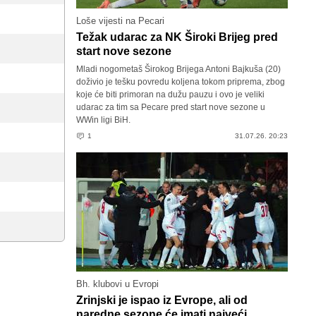
Loše vijesti na Pecari
Težak udarac za NK Široki Brijeg pred
start nove sezone
Mladi nogometaš Širokog Brijega Antoni Bajkuša (20)
doživio je tešku povredu koljena tokom priprema, zbog
koje će biti primoran na dužu pauzu i ovo je veliki
udarac za tim sa Pecare pred start nove sezone u
WWin ligi BiH.
1
31.07.26. 20:23
Bh. klubovi u Evropi
Zrinjski je ispao iz Evrope, ali od
naredne sezone će imati najveći