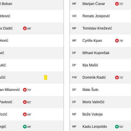
el Boban
Marijan Ćavar
MF
72'
Brković
Renato Josipović
GK
av Dadić
Tomislav Knežević
MF
46'
Horić
Cyrille Kpan
MF
76'
vić
Mihael Kuprešak
DF
ukić
Ilija Mašić
DF
učić
Dominik Radić
FW
72'
an Milanović
Mate Šuto
DF
70'
Pavlović
Moris Valinčić
DF
82'
Rozić
Bože Vukoja
MF
46'
egić
Kadu Leopoldo
MF
46'
54'