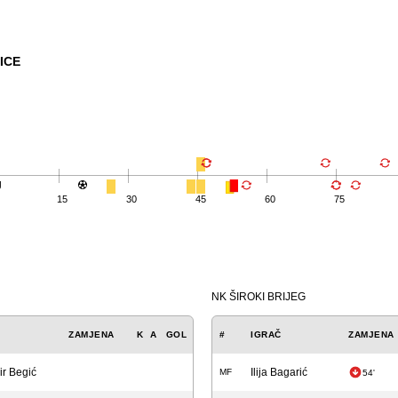
ICE
g
15
30
45
60
75
NK ŠIROKI BRIJEG
ZAMJENA
K
A
GOL
#
IGRAČ
ZAMJENA
ir Begić
Ilija Bagarić
MF
54'