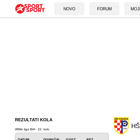
NOVO
FORUM
MOJ
REZULTATI KOLA
HŠ
WWin liga BiH - 22. kolo
DATUM
DOMAĆIN
GOST
REZ