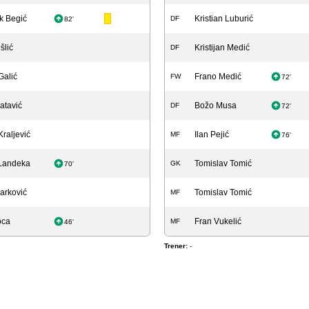
k Begić
Kristian Luburić
DF
82'
šlić
Kristijan Medić
DF
Galić
Frano Medić
FW
72'
atavić
Božo Musa
DF
72'
raljević
Ilan Pejić
MF
76'
Landeka
Tomislav Tomić
GK
70'
arković
Tomislav Tomić
MF
oca
Fran Vukelić
MF
46'
Trener:
-