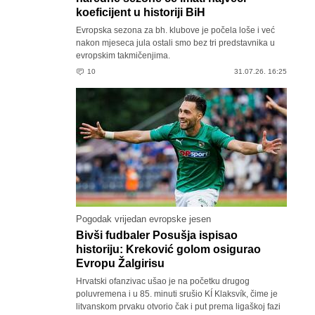
koeficijent u historiji BiH
Evropska sezona za bh. klubove je počela loše i već
nakon mjeseca jula ostali smo bez tri predstavnika u
evropskim takmičenjima.
10
31.07.26. 16:25
Pogodak vrijedan evropske jesen
Bivši fudbaler Posušja ispisao
historiju: Kreković golom osigurao
Evropu Žalgirisu
Hrvatski ofanzivac ušao je na početku drugog
poluvremena i u 85. minuti srušio KÍ Klaksvík, čime je
litvanskom prvaku otvorio čak i put prema ligaškoj fazi