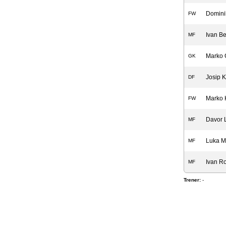
Domini
FW
Ivan Be
MF
Marko 
GK
Josip K
DF
Marko K
FW
Davor 
MF
Luka M
MF
Ivan R
MF
Trener:
-