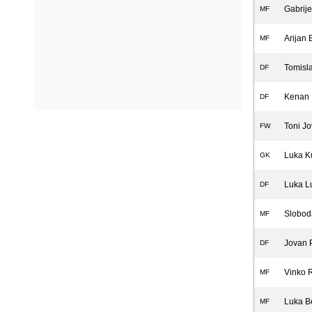
Gabrij
MF
Arijan 
MF
Tomisl
DF
Kenan 
DF
Toni Jo
FW
Luka K
GK
Luka L
DF
Slobod
MF
Jovan 
DF
Vinko 
MF
Luka B
MF