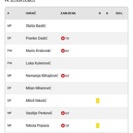
FK SLOGA DOBOJ
#
IGRAČ
ZAMJENA
K
A
GOL
Staša Bastić
MF
Franko Dadić
DF
78'
Mario Krstovski
FW
82'
Luka Kulenović
FW
Nemanja Mihajlović
MF
63'
Milan Milanović
DF
Miloš Nikolić
DF
Vasilije Perković
MF
63'
Nikola Popara
MF
78'