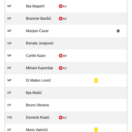
Ilija Bagarić
MF
61'
Branimir Barišić
DF
82'
Marijan Ćavar
MF
Renato Josipović
GK
Cyrille Kpan
MF
86'
Mihael Kuprešak
DF
61'
Di Mateo Lovrić
MF
Ilija Mašić
DF
Bruno Oliveira
DF
Dominik Radić
FW
61'
Moris Valinčić
DF