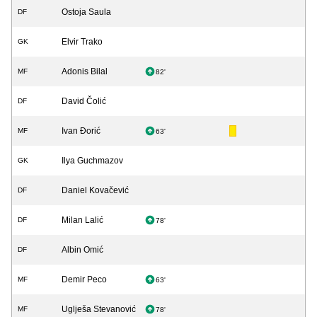
Ostoja Saula
DF
Elvir Trako
GK
Adonis Bilal
MF
82'
David Čolić
DF
Ivan Đorić
MF
63'
Ilya Guchmazov
GK
Daniel Kovačević
DF
Milan Lalić
DF
78'
Albin Omić
DF
Demir Peco
MF
63'
Uglješa Stevanović
MF
78'