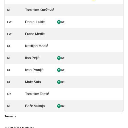
Tomislav Knežević
MF
Daniel Lukić
FW
61'
Frano Medić
FW
Kristijan Medić
DF
Ilan Pejić
MF
61'
Ivan Pranjić
DF
61'
Mate Šuto
DF
86'
Tomislav Tomić
GK
Bože Vukoja
MF
82'
Trener:
-