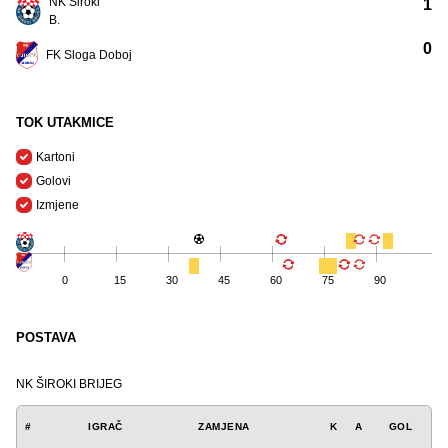
NK Široki
1
B.
0
FK Sloga Doboj
TOK UTAKMICE
Kartoni
Golovi
Izmjene
0
15
30
45
60
75
90
POSTAVA
NK ŠIROKI BRIJEG
#
IGRAČ
ZAMJENA
K
A
GOL