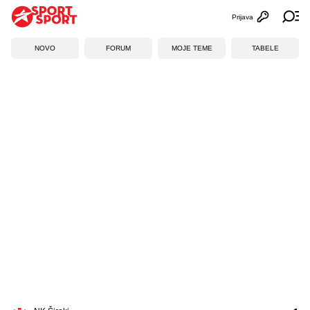
Prijava
Otvori profi
Ot
NOVO
FORUM
MOJE TEME
TABELE