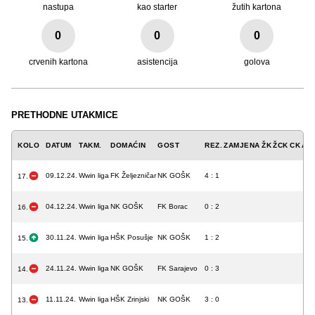
nastupa
kao starter
žutih kartona
0
0
0
crvenih kartona
asistencija
golova
PRETHODNE UTAKMICE
KOLO
DATUM
TAKM.
DOMAĆIN
GOST
REZ.
ZAMJENA
ŽK
ŽCK
CK
A
G
09.12.24.
Wwin liga
FK Željezničar
NK GOŠK
4 : 1
17.
04.12.24.
Wwin liga
NK GOŠK
FK Borac
0 : 2
16.
30.11.24.
Wwin liga
HŠK Posušje
NK GOŠK
1 : 2
15.
24.11.24.
Wwin liga
NK GOŠK
FK Sarajevo
0 : 3
14.
11.11.24.
Wwin liga
HŠK Zrinjski
NK GOŠK
3 : 0
13.