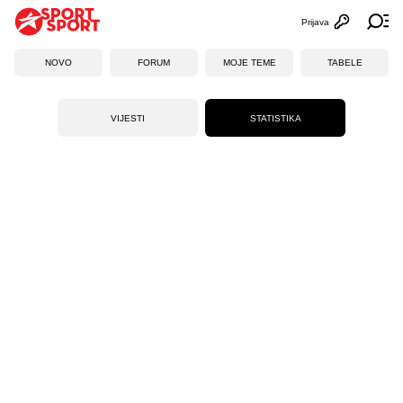
Prijava
Otvori profi
Ot
NOVO
FORUM
MOJE TEME
TABELE
VIJESTI
STATISTIKA