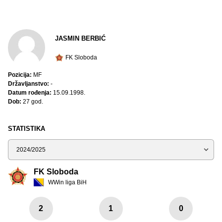
JASMIN BERBIĆ
FK Sloboda
Pozicija:
MF
Državljanstvo:
-
Datum rođenja:
15.09.1998.
Dob:
27 god.
STATISTIKA
Sezona
FK Sloboda
WWin liga BiH
2
1
0