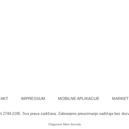
TAKT
IMPRESSUM
MOBILNE APLIKACIJE
MARKET
SN 2744-2195. Sva prava zadržana. Zabranjeno preuzimanje sadržaja bez doz
Osigurava
Sikra Security