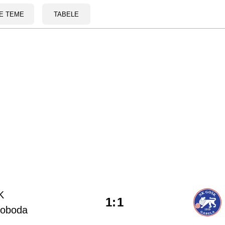
E TEME
TABELE
K
1
:
1
loboda