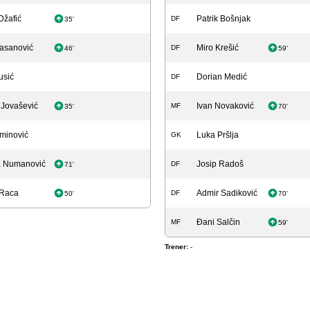
Džafić
Patrik Bošnjak
DF
35'
asanović
Miro Krešić
DF
46'
59'
usić
Dorian Medić
DF
 Jovašević
Ivan Novaković
MF
35'
70'
minović
Luka Pršlja
GK
a Numanović
Josip Radoš
DF
71'
 Raca
Admir Sadiković
DF
50'
70'
Đani Salčin
MF
59'
Trener:
-