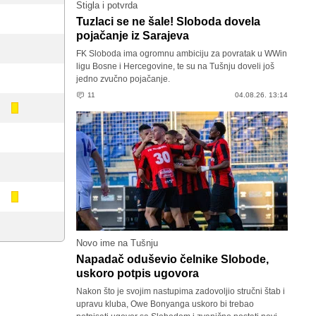
Stigla i potvrda
Tuzlaci se ne šale! Sloboda dovela
pojačanje iz Sarajeva
FK Sloboda ima ogromnu ambiciju za povratak u WWin
ligu Bosne i Hercegovine, te su na Tušnju doveli još
jedno zvučno pojačanje.
11
04.08.26. 13:14
Novo ime na Tušnju
Napadač oduševio čelnike Slobode,
uskoro potpis ugovora
Nakon što je svojim nastupima zadovoljio stručni štab i
upravu kluba, Owe Bonyanga uskoro bi trebao