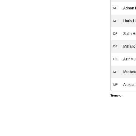
Adnan 
MF
Haris H
MF
Salih H
DF
Mihajlo
DF
Azir Mu
GK
Mustaf
MF
Aleksa
MF
Trener:
-