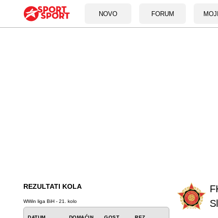
NOVO
FORUM
MOJ
REZULTATI KOLA
F
S
WWin liga BiH - 21. kolo
DATUM
DOMAĆIN
GOST
REZ