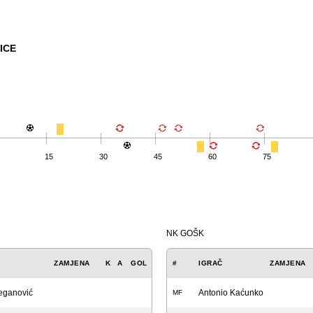
ICE
15
30
45
60
75
NK GOŠK
ZAMJENA
K
A
GOL
#
IGRAČ
ZAMJENA
eganović
Antonio Kaćunko
MF