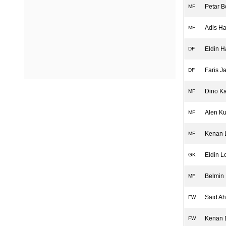
Petar B
MF
Adis H
MF
Eldin 
DF
Faris J
DF
Dino Ka
MF
Alen Ku
MF
Kenan
MF
Eldin Lo
GK
Belmin 
MF
Said A
FW
Kenan 
FW