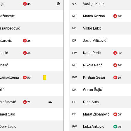
ojo
Vasilije Kolak
GK
35'
adžanović
Marko Kozina
MF
70'
Hasanbegović
Viktor Lukić
MF
ašarević
Josip Miličević
DF
35'
lesić
Karlo Perić
FW
46'
86'
rtalić
Nikola Perić
MF
70'
 Lamadžema
Kristian Sesar
FW
50'
59'
lić
Goran Šujić
MF
Mešinović
Riad Šuta
DF
71'
hmed Said
Marat Žlibanović
DF
59'
Dervišagić
Luka Anković
FW
86'