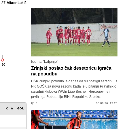
37'
Viktor Lukić
Idu na "kaljenje"
90
Zrinjski poslao čak desetoricu igrača
na posudbu
HŠK Zrinjski potvrdio je danas da su postigli saradnju s
NK GOŠK za novu sezonu kada je u pitanju Pravilnik o
saradnji klubova WWIn Lige Bosne i Hercegovine i
prvih liga Federacije BiH i Republike Srpske.
3
06.08.26. 13:26
K
A
GOL