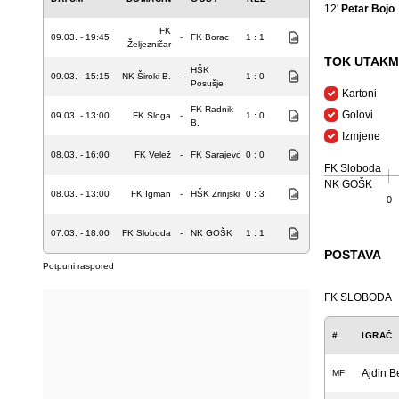
12'
Petar Bojo
FK
09.03. - 19:45
-
FK Borac
1 : 1
Željezničar
TOK UTAKM
HŠK
09.03. - 15:15
NK Široki B.
-
1 : 0
Posušje
Kartoni
FK Radnik
Golovi
09.03. - 13:00
FK Sloga
-
1 : 0
B.
Izmjene
08.03. - 16:00
FK Velež
-
FK Sarajevo
0 : 0
FK Sloboda
NK GOŠK
08.03. - 13:00
FK Igman
-
HŠK Zrinjski
0 : 3
0
07.03. - 18:00
FK Sloboda
-
NK GOŠK
1 : 1
POSTAVA
Potpuni raspored
FK SLOBODA
#
IGRAČ
Ajdin B
MF