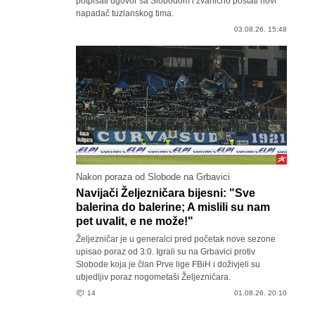
potpisati ugovor sa Slobodom i zvanično postati novi
napadač tuzlanskog tima.
03.08.26. 15:48
Nakon poraza od Slobode na Grbavici
Navijači Željezničara bijesni: "Sve
balerina do balerine; A mislili su nam
pet uvalit, e ne može!"
Željezničar je u generalci pred početak nove sezone
upisao poraz od 3:0. Igrali su na Grbavici protiv
Slobode koja je član Prve lige FBiH i doživjeli su
ubjedljiv poraz nogometaši Željezničara.
14
01.08.26. 20:10