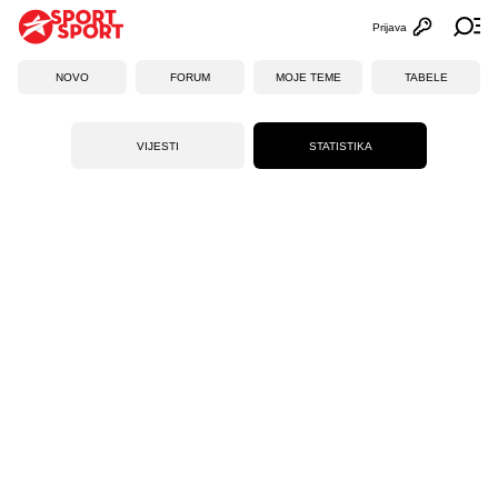
Prijava
Otvori profi
Ot
NOVO
FORUM
MOJE TEME
TABELE
VIJESTI
STATISTIKA