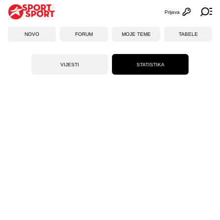
Prijava
Otvori profi
Ot
NOVO
FORUM
MOJE TEME
TABELE
VIJESTI
STATISTIKA