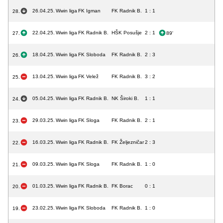
26.04.25.
Wwin liga
FK Igman
FK Radnik B.
1 : 1
28.
22.04.25.
Wwin liga
FK Radnik B.
HŠK Posušje
2 : 1
27.
89'
18.04.25.
Wwin liga
FK Sloboda
FK Radnik B.
2 : 3
26.
13.04.25.
Wwin liga
FK Velež
FK Radnik B.
3 : 2
25.
05.04.25.
Wwin liga
FK Radnik B.
NK Široki B.
1 : 1
24.
29.03.25.
Wwin liga
FK Sloga
FK Radnik B.
2 : 1
23.
16.03.25.
Wwin liga
FK Radnik B.
FK Željezničar
2 : 3
22.
09.03.25.
Wwin liga
FK Sloga
FK Radnik B.
1 : 0
21.
01.03.25.
Wwin liga
FK Radnik B.
FK Borac
0 : 1
20.
23.02.25.
Wwin liga
FK Sloboda
FK Radnik B.
1 : 0
19.