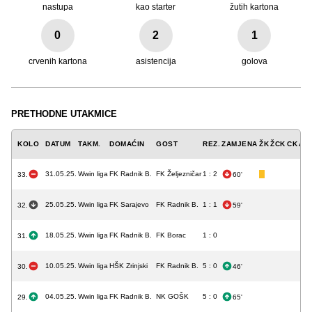
nastupa
kao starter
žutih kartona
0
2
1
crvenih kartona
asistencija
golova
PRETHODNE UTAKMICE
KOLO
DATUM
TAKM.
DOMAĆIN
GOST
REZ.
ZAMJENA
ŽK
ŽCK
CK
A
31.05.25.
Wwin liga
FK Radnik B.
FK Željezničar
1 : 2
33.
60'
25.05.25.
Wwin liga
FK Sarajevo
FK Radnik B.
1 : 1
32.
59'
18.05.25.
Wwin liga
FK Radnik B.
FK Borac
1 : 0
31.
10.05.25.
Wwin liga
HŠK Zrinjski
FK Radnik B.
5 : 0
30.
46'
04.05.25.
Wwin liga
FK Radnik B.
NK GOŠK
5 : 0
29.
65'