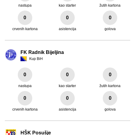
nastupa
kao starter
žutih kartona
0
0
0
crvenih kartona
asistencija
golova
FK Radnik Bijeljina
Kup BiH
0
0
0
nastupa
kao starter
žutih kartona
0
0
0
crvenih kartona
asistencija
golova
HŠK Posušje