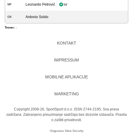
Leonardo Petrović
MF
58'
Antonio Soldo
GK
Trener:
-
KONTAKT
IMPRESSUM
MOBILNE APLIKACIJE
MARKETING
Copyright 2008-26. SportSport d.o.o. ISSN 2744-2195. Sva prava
zadržana. Zabranjeno preuzimanje sadržaja bez dozvole izdavača.
Pravila
o zaštiti privatnosti.
Osigurava
Sikra Security