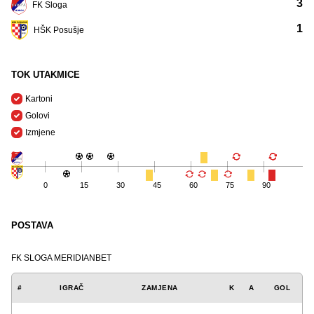
3
FK Sloga
1
HŠK Posušje
TOK UTAKMICE
Kartoni
Golovi
Izmjene
0
15
30
45
60
75
90
POSTAVA
FK SLOGA MERIDIANBET
#
IGRAČ
ZAMJENA
K
A
GOL