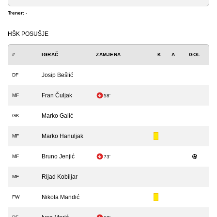
Trener:
-
HŠK POSUŠJE
#
IGRAČ
ZAMJENA
K
A
GOL
Josip Bešlić
DF
Fran Čuljak
MF
58'
Marko Galić
GK
Marko Hanuljak
MF
Bruno Jenjić
MF
73'
Rijad Kobiljar
MF
Nikola Mandić
FW