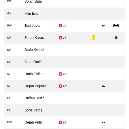
Bojan Batar
DF
Filip Erić
GK
Toni Jović
FW
90'
Zoran Karač
MF
76'
Josip Kvesić
DF
Albin Omić
DF
Haris Ovčina
MF
90'
Dejan Popara
MF
90'
Dušan Ristić
DF
Boris Varga
DF
Dejan Vidić
FW
76'