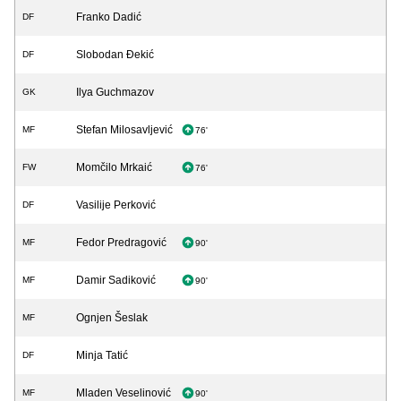
Franko Dadić
DF
Slobodan Đekić
DF
Ilya Guchmazov
GK
Stefan Milosavljević
MF
76'
Momčilo Mrkaić
FW
76'
Vasilije Perković
DF
Fedor Predragović
MF
90'
Damir Sadiković
MF
90'
Ognjen Šeslak
MF
Minja Tatić
DF
Mladen Veselinović
MF
90'