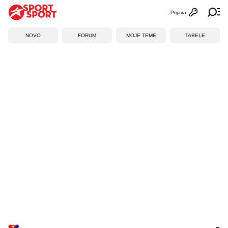
Prijava
Otvori profi
Ot
NOVO
FORUM
MOJE TEME
TABELE