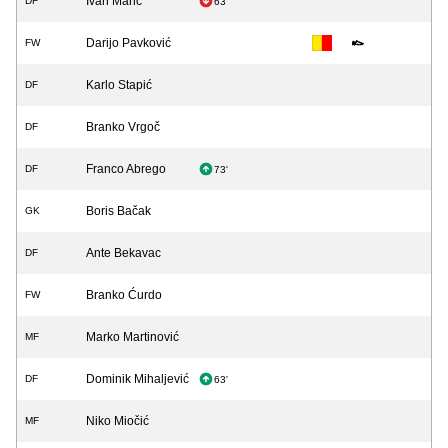
Ivan Marić
DF
63'
Darijo Pavković
FW
Karlo Stapić
DF
Branko Vrgoč
DF
Franco Abrego
DF
73'
Boris Bačak
GK
Ante Bekavac
DF
Branko Ćurdo
FW
Marko Martinović
MF
Dominik Mihaljević
DF
63'
Niko Miočić
MF