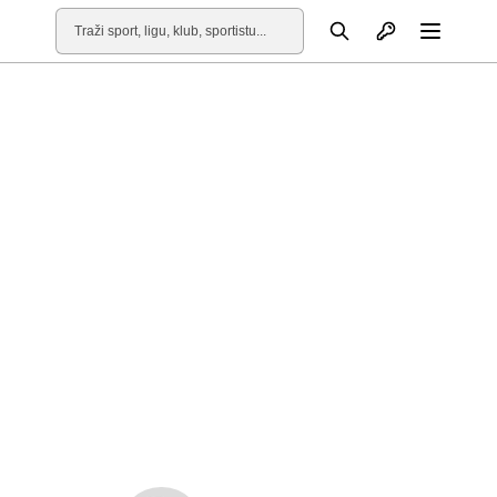
Otvori profil
Pretraga
Otvori