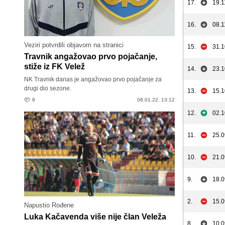
17.
19.1
16.
08.1
Veziri potvrdili objavom na stranici
15.
31.1
Travnik angažovao prvo pojačanje,
stiže iz FK Velež
14.
23.1
NK Travnik danas je angažovao prvo pojačanje za
drugi dio sezone.
13.
15.1
8
08.01.22. 13:12
12.
02.1
11.
25.0
10.
21.0
9.
18.0
2.
15.0
Napustio Rođene
Luka Kačavenda više nije član Veleža
8.
10.0