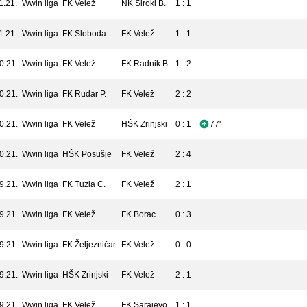
1.21.
Wwin liga
FK Velež
NK Široki B.
1 : 1
1.21.
Wwin liga
FK Sloboda
FK Velež
1 : 1
0.21.
Wwin liga
FK Velež
FK Radnik B.
1 : 2
0.21.
Wwin liga
FK Rudar P.
FK Velež
2 : 2
0.21.
Wwin liga
FK Velež
HŠK Zrinjski
0 : 1
77'
0.21.
Wwin liga
HŠK Posušje
FK Velež
2 : 4
9.21.
Wwin liga
FK Tuzla C.
FK Velež
2 : 1
9.21.
Wwin liga
FK Velež
FK Borac
0 : 3
9.21.
Wwin liga
FK Željezničar
FK Velež
0 : 0
9.21.
Wwin liga
HŠK Zrinjski
FK Velež
2 : 1
9.21.
Wwin liga
FK Velež
FK Sarajevo
1 : 1