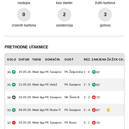
nastupa
kao starter
žutih kartona
0
2
3
crvenih kartona
asistencija
golova
PRETHODNE UTAKMICE
KOLO
DATUM
TAKM.
DOMAĆIN
GOST
REZ.
ZAMJENA
ŽK
ŽCK
CK
A
25.05.26.
Wwin liga
FK Sarajevo
FK Željezničar
1 : 0
36.
82'
21.05.26.
Wwin liga
FK Velež
FK Sarajevo
2 : 3
35.
62'
16.05.26.
Wwin liga
FK Sarajevo
NK Široki B.
2 : 2
34.
75'
09.05.26.
Wwin liga
FK Rudar P.
FK Sarajevo
2 : 4
33.
87'
03.05.26.
Wwin liga
FK Sarajevo
FK Borac
0 : 1
32.
79'