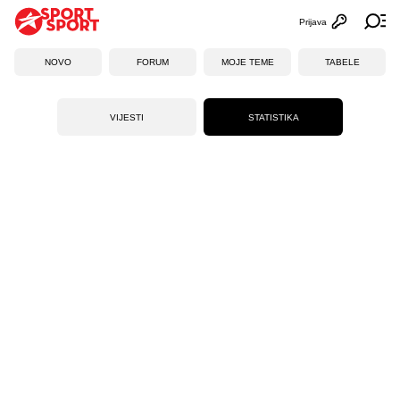
Prijava
Otvori profi
Ot
NOVO
FORUM
MOJE TEME
TABELE
VIJESTI
STATISTIKA