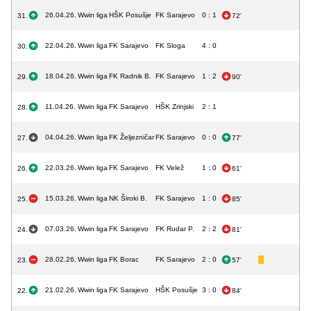
26.04.26.
Wwin liga
HŠK Posušje
FK Sarajevo
0 : 1
31.
72'
22.04.26.
Wwin liga
FK Sarajevo
FK Sloga
4 : 0
30.
18.04.26.
Wwin liga
FK Radnik B.
FK Sarajevo
1 : 2
29.
90'
11.04.26.
Wwin liga
FK Sarajevo
HŠK Zrinjski
2 : 1
28.
04.04.26.
Wwin liga
FK Željezničar
FK Sarajevo
0 : 0
27.
77'
22.03.26.
Wwin liga
FK Sarajevo
FK Velež
1 : 0
26.
61'
15.03.26.
Wwin liga
NK Široki B.
FK Sarajevo
1 : 0
25.
85'
07.03.26.
Wwin liga
FK Sarajevo
FK Rudar P.
2 : 2
24.
81'
28.02.26.
Wwin liga
FK Borac
FK Sarajevo
2 : 0
23.
57'
21.02.26.
Wwin liga
FK Sarajevo
HŠK Posušje
3 : 0
22.
84'