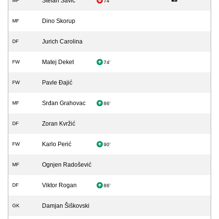
Stefan Savić
MF
74'
Dino Skorup
MF
Jurich Carolina
DF
Matej Deket
FW
74'
Pavle Đajić
FW
Srđan Grahovac
MF
86'
Zoran Kvržić
DF
Karlo Perić
FW
90'
Ognjen Radošević
MF
Viktor Rogan
DF
86'
Damjan Šiškovski
GK