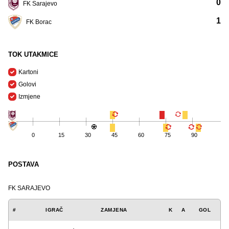
0
FK Sarajevo
1
FK Borac
TOK UTAKMICE
Kartoni
Golovi
Izmjene
0
15
30
45
60
75
90
POSTAVA
FK SARAJEVO
#
IGRAČ
ZAMJENA
K
A
GOL