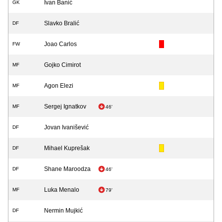
Ivan Banić
GK
Slavko Bralić
DF
Joao Carlos
FW
Gojko Cimirot
MF
Agon Elezi
MF
Sergej Ignatkov
MF
46'
Jovan Ivanišević
DF
Mihael Kuprešak
DF
Shane Maroodza
DF
46'
Luka Menalo
MF
79'
Nermin Mujkić
DF