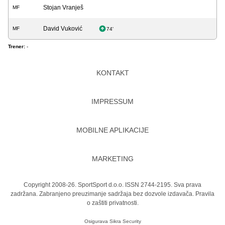
Stojan Vranješ
MF
David Vuković
MF
74'
Trener:
-
KONTAKT
IMPRESSUM
MOBILNE APLIKACIJE
MARKETING
Copyright 2008-26. SportSport d.o.o. ISSN 2744-2195. Sva prava
zadržana. Zabranjeno preuzimanje sadržaja bez dozvole izdavača.
Pravila
o zaštiti privatnosti.
Osigurava
Sikra Security