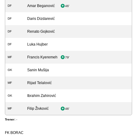
Amar Beganović
DF
46'
Daris Dizdarević
DF
Renato Gojković
DF
Luka Hujber
DF
Francis Kyeremeh
MF
79'
Sanin Mušija
GK
Rijad Telalović
MF
Ibrahim Zahirović
GK
Filip Živković
MF
46'
Trener:
-
FK BORAC