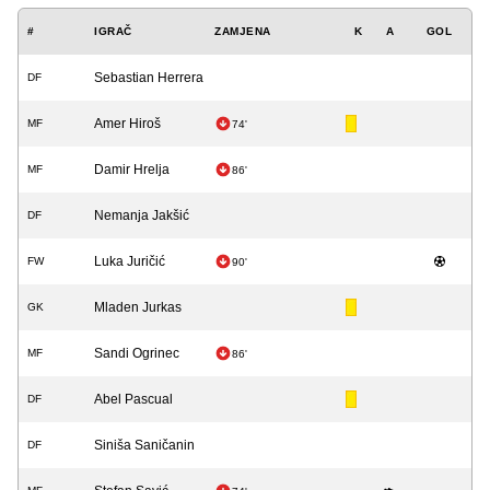
#
IGRAČ
ZAMJENA
K
A
GOL
Sebastian Herrera
DF
Amer Hiroš
MF
74'
Damir Hrelja
MF
86'
Nemanja Jakšić
DF
Luka Juričić
FW
90'
Mladen Jurkas
GK
Sandi Ogrinec
MF
86'
Abel Pascual
DF
Siniša Saničanin
DF