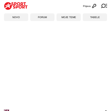
Prijava
Otvori profi
Ot
NOVO
FORUM
MOJE TEME
TABELE