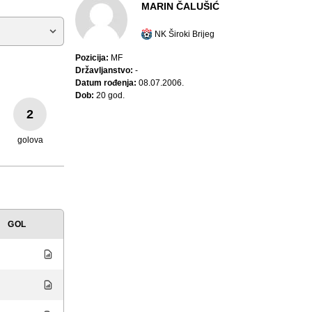
MARIN ČALUŠIĆ
NK Široki Brijeg
Pozicija:
MF
Državljanstvo:
-
Datum rođenja:
08.07.2006.
Dob:
20 god.
2
golova
GOL